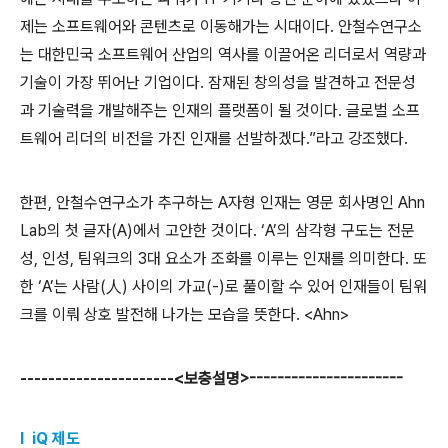
제는 소프트웨어와 콘텐츠로 이동해가는 시대이다
.
안철수연구소
는 대한민국 소프트웨어 산업의 역사를 이끌어온 리더로서 역량과
기술이 가장 뛰어난 기업이다
.
잠재된 창의성을 발견하고 전문성
과 기술력을 개발해주는 인재의 플랫폼이 될 것이다
.
글로벌 소프
트웨어 리더의 비전을 가진 인재를 선발하겠다
.
”라고 강조했다
.
한편
,
안철수연구소가 추구하는
A
자형 인재는 영문 회사명인
Ahn
Lab
의 첫 글자
(A)
에서 고안한 것이다
.
‘
A
’의 삼각형 구도는 전문
성
,
인성
,
팀워크의
3
대 요소가 조화를 이루는 인재를 의미한다
.
또
한 ‘
A
’는 사람
(
人
)
사이의 가교
(-)
로 풀이할 수 있어 인재들이 팀워
크를 이뤄 상호 발전해 나가는 모습을 뜻한다
.
<Ahn>
----------------------<
보충설명
>-----------
-----------
l iQ
제도