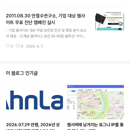
수연구소는 한국CRPS환우회에 환우분을 위한 환우응원
배너를 게재했는데요. 그 이유는 바로 이같은 희귀난치성
2011.08.30 안철수연구소, 기업 대상 웹사
질환을 겪고 계신 환우분들을 함께 응원하자는 취지였습니
다. 잠깐! 복합부위통증증후군(CRPS)에 대해서 잘 모르시
이트 무료 진단 캠페인 실시
글 내용
는 분들이 많은데요. CRPS는 희귀난치성질환 중 신체 말
- 기업 웹사이트 대상 무료 보안성 진단 및 종합 분석 보고
단에 발작적이나 지속적인 통증을 느끼는 만성통증의 일종
서 제공 - 신개념 웹서비스 보안 모니터링 솔루션 ‘사이트
입니다. 이는 후천적 원인에 의해 발병하며 통증의 정도가
케어 엔터프라이즈’로 진단 (무료진단이벤트) 안철수연구
극심한 완치 불가능한 질환입니다. 현재 CRPS 확진 환자
0
0
2020. 4. 7.
소가 웹사이트에 대한 보안상태를 무료로 점검해주는 캠페
수는 약 11,461명으로 추산되고 있다고 합니..
인을 실시한다. 글로벌 통합보안 기업 안철수연구소(대표
김홍선 www.ahnlab.com)는 자사의 신개념 웹서비스 보
안 모니터링 솔루션 ‘사이트케어 엔터프라이즈(AhnLab S
iteCare Enterprise)’로 기업 웹사이트의 개인정보 유출
이 블로그 인기글
여부 및 보안성을 - 기업 웹사이트 대상 무료 보안성 진단
및 종합 분석 보고서 제공 - 신개념 웹서비스 보안 모니터
링 솔루션 ‘사이트케어 엔터프라이즈’로 진단 안철수연구
소가 웹사이트에 대한 보안상태를 무료로 점검해주는 캠페
인을 실시한다. 글..
2026.07.29 안랩, 2026년 상
웹서버에 남겨지는 로그나 IP를 통