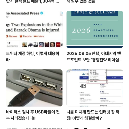
반기 실적 발표 매출 1,304억 원,
해 알수 있는 것들
영업이익 73억 원 기록
트위터 계정 해킹, 이렇게 대응하
2026.08.05 안랩, 아태지역 엔
라
드포인트 보안 ‘경쟁전략 리더십’
첫 선정
바이러스 검사 후 USB파일이 전
나를 미치게 만드는 인터넷 창 꺼
부 사라졌습니다!!
짐! 어떻게 해결할까?