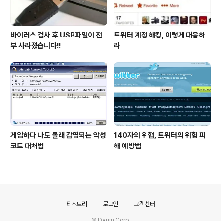
바이러스 검사 후 USB파일이 전
트위터 계정 해킹, 이렇게 대응하
부 사라졌습니다!!
라
게임하다 나도 몰래 감염되는 악성
140자의 위협, 트위터의 위험 피
코드 대처법
해 예방법
의안내
티스토리
로그인
고객센터
© Daum Corp.