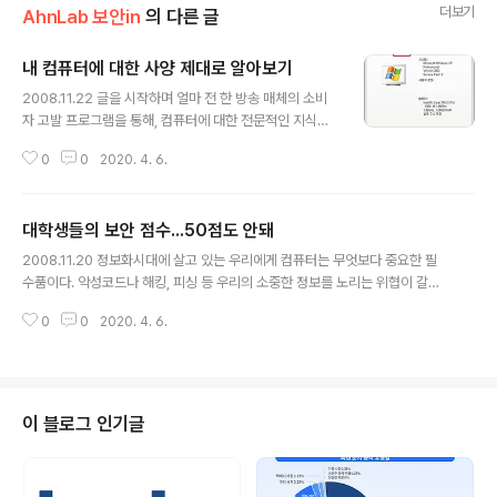
더보기
AhnLab 보안in
의 다른 글
내 컴퓨터에 대한 사양 제대로 알아보기
글 내용
2008.11.22 글을 시작하며 얼마 전 한 방송 매체의 소비
자 고발 프로그램을 통해, 컴퓨터에 대한 전문적인 지식이
없는 초보 사용자들에게 행해지는 컴퓨터 AS 업체들의 만
0
0
2020. 4. 6.
행들이 방송된 적이 있었다. AS 업체를 믿고 맡긴 소비자
가 겪게 되는 황당한 일들은 ‘내 컴퓨터에 대해 조금만 미리
알고 있었더라면’하는 후회를 갖게 만든다. 나중에 알고 보
대학생들의 보안 점수...50점도 안돼
니 원래 있었던 것의 절반 가격도 안 되는 값싼 하드디스크
글 내용
로 교체된 경우, 부품값은 지불하였으나 막상 안을 들여다
2008.11.20 정보화시대에 살고 있는 우리에게 컴퓨터는 무엇보다 중요한 필
보니 교체가 되어있지도 않았다는 경우, 멀쩡했던 부품을
수품이다. 악성코드나 해킹, 피싱 등 우리의 소중한 정보를 노리는 위협이 갈수
쓸데없이 교체하여 부당한 지불을 요구하는 경우, 아무런
록 극성을 부리고 있는 상황에서 우리는 얼마나 자신의 소중한 정보를 지키기
부품 교체가 없었음에도 과다한 수리비가 청구되는 경우
0
0
2020. 4. 6.
위해 노력하고 있을까? 그 중 우리나라 대학생들의 보안 지수는 어느정도일까?
등 초보 사용자들은 알아차리지도 못하고 지나갈 수 있는
이를 알아보기 위해 안철수연구소 4기 대학생 기자들이 발로 뛰며 설문조사를
부당한 AS가 행해져 오고 있..
실시했다. 설문 문항은 보안 지수를 가늠할 수 있는 문항 10개로 구성했다. 각종
인터넷 이용 시 ID, 패스워드 설정이나 관리, 개인 정보 보안 정책에 대한 고려
여부를 비롯해 악성코드나 해킹에 대한 대책, 데이터 백업과 보안 패치 등에 대
이 블로그 인기글
한 질문으로 구성했다. 각 질문에 제시된 4개의 답은 보안 지수를 측정할 수 있
도록 낮은..