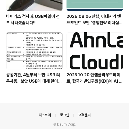
바이러스 검사 후 USB파일이 전
2026.08.05 안랩, 아태지역 엔
부 사라졌습니다!!
드포인트 보안 ‘경쟁전략 리더십’
첫 선정
공공기관, 4월부터 보안 USB 의
2025.10.20 안랩클라우드메이
무사용.. 보안 USB에 대해 알아봅
트, 한국개발연구원(KDI)에 AI 어
시다
시스턴트 구축 지원 플랫폼 '애크
미아이(ACMEi)' 및 생성형 AI 데
이터 보안 솔루션 '시큐어브리지
(SecureBridge)' 공급
의안내
티스토리
로그인
고객센터
© Daum Corp.