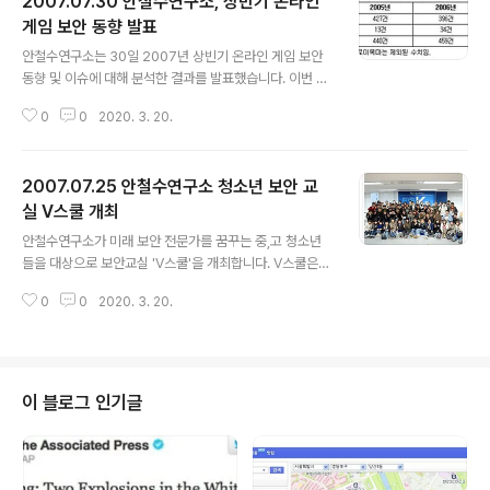
2007.07.30 안철수연구소, 상반기 온라인
게임 보안 동향 발표
글 내용
안철수연구소는 30일 2007년 상빈기 온라인 게임 보안
동향 및 이슈에 대해 분석한 결과를 발표했습니다. 이번 분
석 결과에 따르면, 올해 들어 개별 특정 온라인 게임을 대상
0
0
2020. 3. 20.
으로 한 전용 해킹툴이 급증하는 등 갈수록 지능화함에 따
라 이에 대한 대책이 시급한 것으로 나타났습니다. 이에 대
해 안철수연구소 강은성 상무는 온라인 게임에 대해 해킹
2007.07.25 안철수연구소 청소년 보안 교
기법의 진화에 대응해 게임회사들도 지속적인 보안위협 모
니터링 강화, 온라인게임 전용 최신 보안 프로그램의 탑재
실 V스쿨 개최
글 내용
등과 같은 상시 대책을 통해 보다 안전한 게임 환경 구현이
안철수연구소가 미래 보안 전문가를 꿈꾸는 중,고 청소년
필요하며 일반 게이머들도 수상한 프로그램은 실행하지 않
들을 대상으로 보안교실 'V스쿨'을 개최합니다. V스쿨은
는 등 각별한 주의가 요구된다 고 강조했습니다. 2007년
오는 8월 17일 2시부터 안철수연구소에서 개최되는데, 8
상반기 7대 온라인 게임 보안 이슈 ▲전용 해킹툴의 급격
0
0
2020. 3. 20.
월 6일까지 참가 신청을 받고 있습니다. ‘V스쿨’은 날로 지
한 증가와 범용 해킹툴의 감소 온..
능화되는 악성코드로부터 정보를 보호하고, 보안을 생활화
하는 습관을 길러 건전한 보안의식 고취와 더불어 청소년
보안 꿈나무 육성을 위해 지난해 여름방학때 처음 실시가
되어, 매번 방학마다 개최됩니다. 그리고 V스쿨 카페(htt
이 블로그 인기글
p://cafe.naver.com/vgeneration)에서 온라인으로 활
동을 하며 정보를 교류하고 있습니다. 특히 이번 V스쿨에
는 국내 고등학교로는 처음 “해킹보안학과”를 개설한 한세
전산고등학교 선생님께서 직접 ‘인터넷 윤리’ 교육을 실시