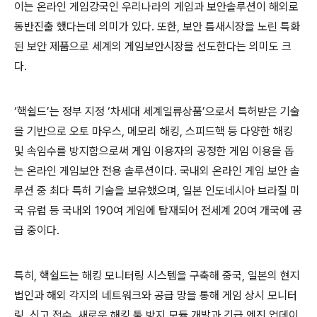
이는 온라인 게임강국인 우리나라의 게임과 보안솔루션이 해외로
동반진출 했다는데 의미가 있다
.
또한
,
보안 틈새시장을 노린 특화
된 보안 제품으로 세계의 게임보안시장을 선도한다는 의미도 크
다
.
‘핵쉴드’는 정부 지정 ‘차세대 세계일류상품’으로서 특허받은 기술
을 기반으로 오토 마우스
,
메모리 해킹
,
스피드핵 등 다양한 해킹
및 속임수를 방지함으로써 게임 이용자의 공정한 게임 이용을 돕
는 온라인 게임보안 전용 솔루션이다
.
국내외 온라인 게임 보안 솔
루션 중 최다 특허 기술을 보유했으며
,
일본 인도네시아 브라질 미
국 유럽 등 국내외
190
여 게임에 탑재되어 전세계
20
여 개국에 공
급 중이다
.
특히
,
핵쉴드는 해킹 모니터링 시스템을 구축해 중국
,
일본의 현지
법인과 해외 각지의 네트워크와 공급 망을 통해 게임 상시 모니터
링
,
신고 접수
,
새로운 해킹 툴 방지 모듈 개발과 긴급 엔진 업데이