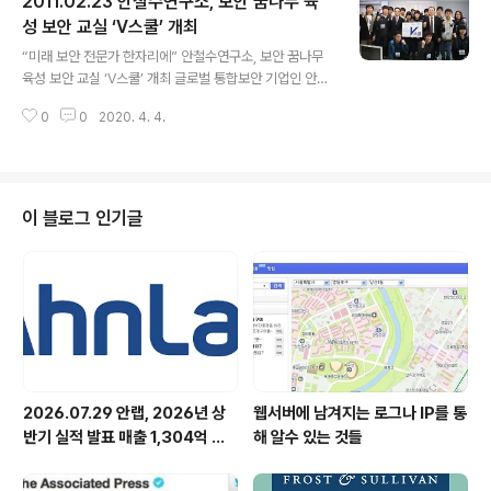
2011.02.23 안철수연구소, 보안 꿈나무 육
(이하 앱) '플렉시스파이(Flexispy)'입니다. 자녀나 친구,
직원이나 사업 파트너의 부적절한 행동을 감시하기 위해
성 보안 교실 ‘V스쿨’ 개최
글 내용
만든 것이라고 합니다. 이 앱이 설치된 스마트폰의 사용자
“미래 보안 전문가 한자리에” 안철수연구소, 보안 꿈나무
는 자신도 모르게 통화 및 문자 내역, 위치 정보 등 다양한
육성 보안 교실 ‘V스쿨’ 개최 글로벌 통합보안 기업인 안철
로그와 정보가 제 3자에게 노출되는 일을 당하게 됩니다.
수연구소(대표 김홍선 www.ahnlab.com 안랩)가 한국
이 앱은 심비안 S60 (Symbian S60)과 안드로이드 플랫
0
0
2020. 4. 4.
인터넷진흥원(http://www.kisa.or.kr KISA)과 함께 23
폼에서 동작합니다. 사..
일 미래 보안 전문가를 꿈꾸는 청소년 160여 명이 참석한
가운데 청소년 보안 교실 ‘V스쿨’을 개최했다. 이 자리에서
는 안철수 KAIST 석좌교수가 미래 보안 꿈나무에게 영상
메시지를 전한 것을 비롯해, 김홍선 대표가 청소년들의 궁
이 블로그 인기글
금증, 장래에 대한 계획이나 고민을 함께 나누는 의미 있는
시간을 가졌다. 또한 한국인터넷진흥원 서종렬 원장이 ‘청
소년기에 준비할 것’을 주제로 강연했다. 또한 안철수연구
소 현직 보안전문가들과 조별로 함께 대화를 나눔으로써
미래 ..
2026.07.29 안랩, 2026년 상
웹서버에 남겨지는 로그나 IP를 통
반기 실적 발표 매출 1,304억 원,
해 알수 있는 것들
영업이익 73억 원 기록