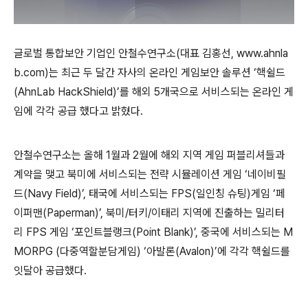
글로벌 통합보안 기업인 안철수연구소
(
대표 김홍선
, www.ahnla
b.com)
는 최근 두 달간 자사의 온라인 게임보안 솔루션 ‘핵쉴드
(AhnLab HackShield)
’를 해외
5
개국으로 서비스되는 온라인 게
임에 각각 공급 했다고 밝혔다
.
안철수연구소는 올해
1
월과
2
월에 해외 지역 게임 퍼블리셔들과
계약을 맺고 북미에 서비스되는 전략 시뮬레이션 게임 ‘네이비필
드
(Navy Field)
’
,
태국에 서비스되는
FPS(
일인칭 슈팅
)
게임 ‘페
이퍼맨
(Paperman)
’
,
북미
/
터키
/
이태리 지역에 진출하는 밀리터
리
FPS
게임 ‘포인트블랭크
(Point Blank)
’
,
중국에 서비스되는
M
MORPG (
다중역할분담게임
)
‘아발론
(Avalon)
’에 각각 핵쉴드를
잇달아 공급했다
.