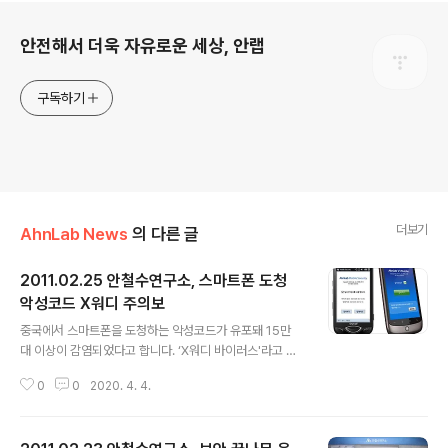
로그 정보
안전해서 더욱 자유로운 세상, 안랩
구독하기
더보기
AhnLab News
의 다른 글
2011.02.25 안철수연구소, 스마트폰 도청
악성코드 X워디 주의보
글 내용
중국에서 스마트폰을 도청하는 악성코드가 유포돼 15만
대 이상이 감염되었다고 합니다. ‘X워디 바이러스'라고 보
도된 이 악성코드는 스마트폰 음성 통화를 도청하고 문자
0
0
2020. 4. 4.
메시지를 감시한다고 합니다. => 관련 뉴스 안철수연구소
중국법인 악성코드분석센터가 확인한 결과 이 악성코드는
태국 모바일 소프트웨어 업체가 개발한 상용 애플리케이션