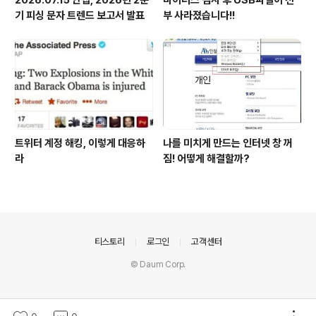
2026.07.15 안랩, 2026년 2분
바이러스 검사 후 USB파일이 전
기 피싱 문자 트렌드 보고서 발표
부 사라졌습니다!!
트위터 계정 해킹, 이렇게 대응하
나를 미치게 만드는 인터넷 창 꺼
라
짐! 어떻게 해결할까?
의안내
티스토리
로그인
고객센터
© Daum Corp.