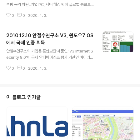
푸핑 공격 차단..기업 PC, 서버 해킹 방지 글로벌 통합보안
기업인 안철수연구소(대표 김홍선 www.ahnlab.com, 약
0
0
2020. 4. 3.
칭 ‘안랩’)는 13일 V3 관련 2개의 신기술인 ‘은폐된 시스템
개체 진단 시스템 및 진단 방법’과 ‘ARP 공격 감지 방법 및
이를 이용한 시스템’이 국내 특허를 획득한 동시에 PCT 국
2010.12.10 안철수연구소 V3, 윈도우7 OS
제 특허(용어설명)를 출원했다고 발표했다. ‘은폐된 시스템
개체 진단 시스템 및 진단 방법’은 컴퓨터에 침투해 자신을
에서 국제 인증 획득
글 내용
은폐하는 악성코드를 진단하는 기술이다. 즉, 악성코드가
안철수연구소의 기업용 통합보안 제품인 'V3 Internet S
보안 소프트웨어가 자신을 진단하지 못하도록 은폐하려는
ecurity 8.0'이 국제 안티바이러스 평가 기관인 바이러스
동작을 모니터링해 은폐된 개체와 정상 개체를 판별함으로
불러틴(www.virusbtn.com)에서 12월에 진행한 국제
써 악성코드를 진단하는 것이다. 기존 진단 방법은 은폐형..
0
0
2020. 4. 3.
인증 테스트에서 단 1개의 오진 없이 100% 진단율로 ‘VB
100% 어워드’를 획득했습니다. 이번 ‘VB 100% 어워
드’는 윈도우7 운영체제에서 테스트했으며, V3가 윈도우7
OS에서 인증을 받은 것은 이번이 처음입니다. ‘VB 100%
어워드’를 획득하려면 전세계적으로 발견된 In-The-Wil
이 블로그 인기글
d 악성코드를 모두 진단하고 정상 파일을 악성코드로 진단
하는 오진(False Positives)이 1건도 발생하지 않아야 합
니다. V3 제품군은 2003년부터 지속적으로 ‘VB 100%
어워드’를 획득해 세계적 대응력을..