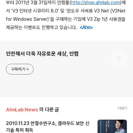
부터
2011
년
3
월
31
일까지 안랩몰
(
http://shop.ahnlab.com
)
에
서
‘V3
인터넷 시큐리티
8.0’
및
‘
윈도우 서버용
V3 Net (V3Net
for Windows Server)’
을 구매하는 기업에
V3 Zip 1
년 사용권을
제공하는 이벤트도 진행하고 있습니다
.
<Ahn>
로그 정보
안전해서 더욱 자유로운 세상, 안랩
구독하기
더보기
AhnLab News
의 다른 글
2010.11.23 안철수연구소, 클라우드 보안 신
기술 특허 획득