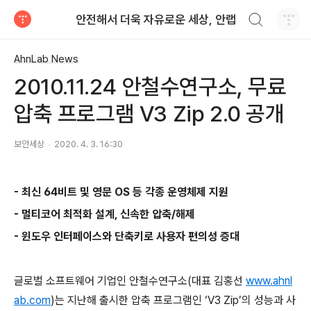
검색하기
안전해서 더욱 자유로운 세상, 안랩
티스토리
AhnLab News
2010.11.24 안철수연구소, 무료
압축 프로그램 V3 Zip 2.0 공개
보안세상
2020. 4. 3. 16:30
-
최신
64
비트 및 영문
OS
등 각종 운영체제 지원
-
멀티코어 최적화 설계
,
신속한 압축
/
해제
-
윈도우 인터페이스와 단축키로 사용자 편의성 증대
글로벌 소프트웨어 기업인 안철수연구소
(
대표 김홍선
www.ahnl
ab.com
)
는 지난해 출시한 압축 프로그램인
‘V3 Zip’
의 성능과 사