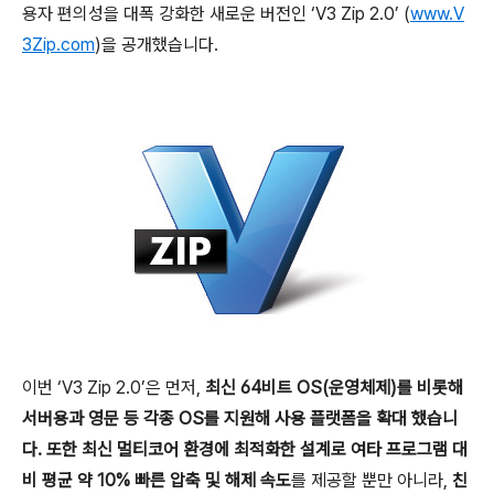
용자 편의성을 대폭 강화한 새로운 버전인
‘V3 Zip 2.0’ (
www.V
3Zip.com
)
을 공개했습니다
.
이번
‘V3 Zip 2.0’
은 먼저
,
최신
64
비트
OS(
운영체제
)
를 비롯해
서버용과 영문 등 각종
OS
를 지원해 사용 플랫폼을 확대 했습니
다
.
또한 최신 멀티코어 환경에 최적화한 설계로 여타 프로그램 대
비 평균 약
10%
빠른 압축 및 해제 속도
를 제공할 뿐만 아니라
,
친