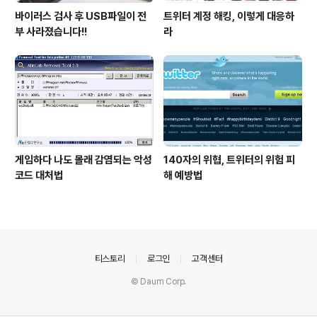
바이러스 검사 후 USB파일이 전
트위터 계정 해킹, 이렇게 대응하
부 사라졌습니다!!
라
게임하다 나도 몰래 감염되는 악성
140자의 위협, 트위터의 위험 피
코드 대처법
해 예방법
의안내
티스토리
로그인
고객센터
© Daum Corp.