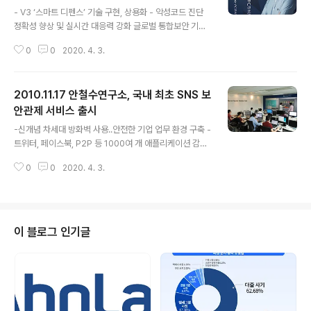
글 내용
- V3 ‘스마트 디펜스’ 기술 구현, 상용화 - 악성코드 진단
정확성 향상 및 실시간 대응력 강화 글로벌 통합보안 기업
인 안철수연구소(대표 김홍선 www.ahnlab.com, 약칭
0
0
2020. 4. 3.
‘안랩’)는 23일 V3 관련 신기술인 ‘정상 파일 데이터베이
스 제공 시스템 및 방법’이 특허를 획득했다고 발표했다. 이
기술은 V3 제품군에 탑재된 클라우드 컴퓨팅 개념의 기술
2010.11.17 안철수연구소, 국내 최초 SNS 보
인 ‘스마트 디펜스’(AhnLab Smart Defense)에 적용돼
있다(보충자료). 어떤 파일이 악성코드에 감염됐는지 여부
안관제 서비스 출시
글 내용
를 진단하는 기술에는 크게 블랙리스트 방식과 화이트리스
-신개념 차세대 방화벽 사용..안전한 기업 업무 환경 구축 -
트 방식이 있다. 블랙리스트 방식은 악성코드에 감염된 파
트위터, 페이스북, P2P 등 1000여 개 애플리케이션 감시/
일 DB를 근거로 하는 데 반해 화이트리스트 방식은 정상
제어 -개별 콘텐츠 감시/제어..위협 요소 유입/유출 차단 전
파일 DB(데이터베이스)를 근거로 검사 대상 파일의 감염
0
0
2020. 4. 3.
통적 인터넷 애플리케이션뿐 아니라 트위터, 페이스북 등
여부..
최근 각광받는 SNS 및 P2P 애플리케이션의 보안을 책임
지는 보안관제 서비스가 국내 최초로 출시됐다. 글로벌 통
합보안 기업인 안철수연구소(대표 김홍선, www.ahnlab.
com, 약칭 안랩)는 11월 18일 신개념 보안관제 서비스인
이 블로그 인기글
'세피니티 애플리케이션 인텔리전스(Sefinity Applicati
on Intelligence) 서비스'를 출시했다. 이는 SNS(소셜 네
트워크 서비스), P2P 등 1,000개 이상의 인터넷 애플리케
이션을 정교하게 식별함으로써 기업 임..