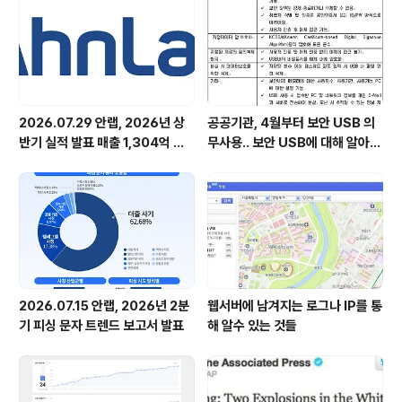
장과 함께 ‘소통(疏通)’에 대한 이야기를 나누는 한편, 삼성
경제연구소 이성호 수석과 메가스터디 엠베스트 김성오 대
표 등 외부 인사의 강..
2026.07.29 안랩, 2026년 상
공공기관, 4월부터 보안 USB 의
반기 실적 발표 매출 1,304억 원,
무사용.. 보안 USB에 대해 알아봅
영업이익 73억 원 기록
시다
2026.07.15 안랩, 2026년 2분
웹서버에 남겨지는 로그나 IP를 통
기 피싱 문자 트렌드 보고서 발표
해 알수 있는 것들