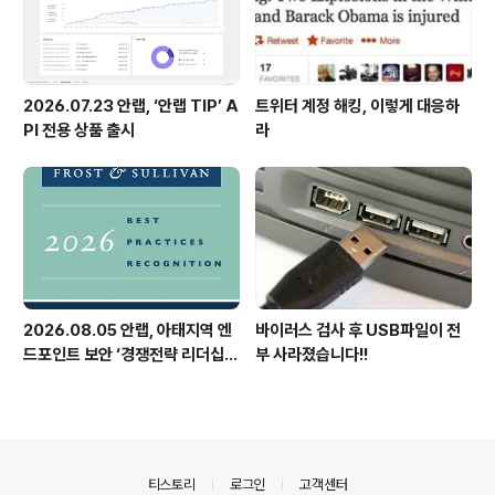
2026.07.23 안랩, ‘안랩 TIP’ A
트위터 계정 해킹, 이렇게 대응하
PI 전용 상품 출시
라
2026.08.05 안랩, 아태지역 엔
바이러스 검사 후 USB파일이 전
드포인트 보안 ‘경쟁전략 리더십’
부 사라졌습니다!!
첫 선정
의안내
티스토리
로그인
고객센터