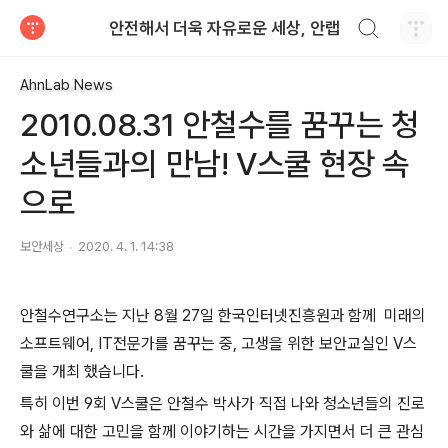
검색하기
안전해서 더욱 자유로운 세상, 안랩
티스토리
AhnLab News
2010.08.31 안철수를 꿈꾸는 청
소년들과의 만남! V스쿨 현장 속
으로
보안세상
2020. 4. 1. 14:38
안철수연구소는 지난
8
월
27
일 한국인터넷진흥원과 함께
미래의
소프트웨어
, IT
전문가를 꿈꾸는 중
,
고생을 위한 보안교실인
V
스
쿨을 개최 했습니다
.
특히 이번
9
회
V
스쿨은 안철수 박사가 직접 나와 청소년들의 진로
와 삶에 대한 고민을 함께 이야기하는 시간을 가지면서 더 큰 관심