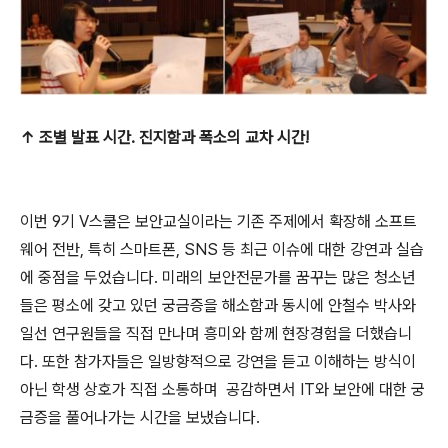
↑ 조별 발표 시간
.
진지함과 폭소의 교차 시간
!
이번
9
기
V
스쿨은 보안교실이라는 기존 주제에서 확장해 소프트
웨어 전반
,
특히 스마트폰
, SNS
등 최근 이슈에 대한 강연과 실습
에 중점을 두었습니다
.
미래의 보안전문가를 꿈꾸는 많은 청소년
들은 평소에 갖고 있던 궁금증을 해소함과 동시에 안철수 박사와
일선 연구원들을 직접 만나며 흥미와 함께 현장경험을 더했습니
다
.
또한 참가자들은 일방향적으로 강연을 듣고 이해하는 방식이
아닌 학생 상호가 직접 소통하며
공감하면서
IT
와 보안에 대한 궁
금증을 풀어나가는 시간을 보냈습니다
.