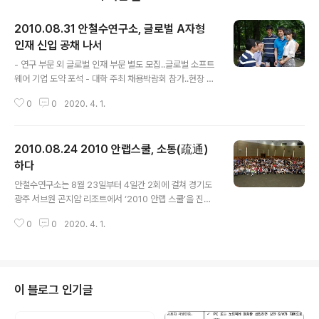
2010.08.31 안철수연구소, 글로벌 A자형
인재 신입 공채 나서
글 내용
- 연구 부문 외 글로벌 인재 부문 별도 모집..글로벌 소프트
웨어 기업 도약 포석 - 대학 주최 채용박람회 참가..현장 입
사 지원 접수 글로벌 소프트웨어 기업인 안철수연구소가 1
0
0
2020. 4. 1.
일부터 하반기 글로벌 인재 공개 채용을 시작한다. 채용 예
상 인원은 30명 내외이다. 이를 위해 전국 주요 대학이 주
관하는 채용박람회에 참여해 적극적으로 인재 확보에 나선
2010.08.24 2010 안랩스쿨, 소통(疏通)
다. 9월 1일부터 10일까지 카이스트, 포스텍(포항공대), 서
울대, 연세대, 고려대, 성균관대 등에서 진행되는 채용박람
하다
글 내용
회에 참가해 상담은 물론 현장에서 입사 지원도 받을 예정
안철수연구소는 8월 23일부터 4일간 2회에 걸쳐 경기도
이다. 안철수연구소는 매년 공채로 모집해왔던 연구 부문
광주 서브원 곤지암 리조트에서 ‘2010 안랩 스쿨’을 진행
외에 글로벌 인재 부문을 올해 최초로 채용한다. 글로벌 인
합니다. 안랩스쿨은 안철수연구소의 연중 최고 행사 중 하
재는 인문/상경 졸업(예정)자로서 세계의 다양한 문화에 대
0
0
2020. 4. 1.
나로, 전사원이 함께 모여 IT 산업의 동향 및 진화방향을 파
한 이해와 언어 능력..
악하는 한편 동료 및 선후배간의 팀웍을 기르는 데에 큰 역
할을 해왔습니다. 이번 ‘2010 안랩 스쿨’은 소통(疏通)이
라는 주제로 진행됩니다. 여기서 소통이란, 단순히 면대면
커뮤니케이션에 그치는 것이 아닌 산업 전반에 걸친 외부
이 블로그 인기글
와의 소통, 조직 내의 소통 및 회사와의 소통을 아우르는 커
뮤니케이션 개념입니다. 직원들은 김홍선 대표, 안철수 의