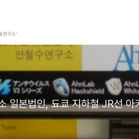
평동연구소'
연구소 일본법인, 됴쿄 지하철 JR선 