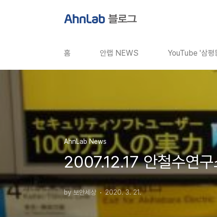
본문 바로가기
홈
안랩 NEWS
YouTube '삼
AhnLab News
2007.12.17 안철수
by 보안세상
2020. 3. 21.