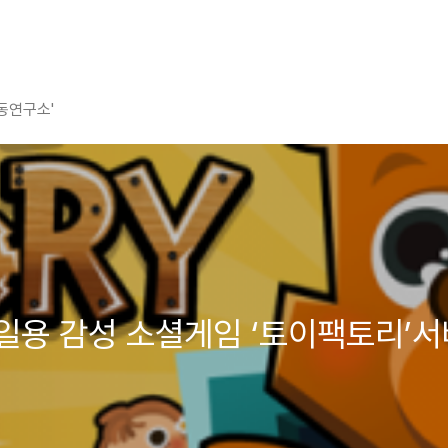
평동연구소'
일용 감성 소셜게임 ‘토이팩토리’서