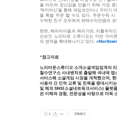
을 터뜨려 장난감을 만들기 위해 가장 중요
‘럭키머신’을 통해 게임코인이나 꾸미기 아
을 특별 주문 할 수도 있다
.
주문수락 시
수락한 친구 모두에게 판매수익만큼의 코
한편
,
해피아이돌과 해피가든
,
리틀위자
선보인 노리타운 스튜디오는 이번 아이
의 영역을 확대해나가고 있다
.
<Noritow
*
참고자료
노리타운스튜디오 소개소셜게임업계의 리
철수연구소 사내벤처로 출발해 국내에 앱
서비스해 소셜게임 시장을 개척했으며
,
현
사용자 간 인적 교류 및 친목을 증대시키
및 해외
SNS(
소셜네트워크서비스
)
플랫폼
은 이해와 경험
,
전문성을 바탕으로 더욱 
1
구독하기