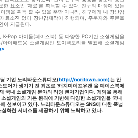
한 요소인 ‘재료’를 획득할 수 있다
.
친구의 매장에 있는
이템을 획득 할 수 있을 뿐만 아니라
,
친구에게 내 장난감
 재료소진 없이 장난감제작이 진행되며
,
주문자와 주문을
인이 지급된다
.
드
, K-Pop
아이돌
(
페이스북
)
등 다양한
PC
기반 소셜게임을
폰
/
아이패드용 소셜게임인 토이팩토리를 발표해 소셜게임
n>
딩 기업 노리타운스튜디오
(
http://noritown.com)
는 안
스토어가 생기기 전 최초로 ‘캐치미이프유캔’을 페이스북에
재 국내 소셜게임 분야의 리딩 벤처기업이다
.
게임을 통해
는 소셜게임의 기본 원칙에 기반해 다양한 소셜게임을 국내
에 선보이고 있다
.
노리타운스튜디오는
SNS
에 대한 폭넓
소셜화한 서비스를 제공하기 위해 노력하고 있다
.