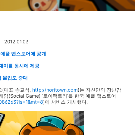
2012.01.03
 애플 앱스토어에 공개
 재미를 동시에 제공
 몰입도 증대
오
(
대표 송교석
,
http://noritown.com
)
는 자신만의 장난감
게임
(Social Game)
‘토이팩토리’를 한국 애플 앱스토어
83086263?ls=1&mt=8
)
에 서비스 개시했다
.