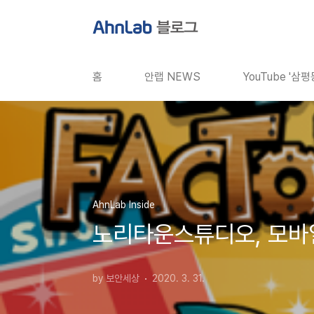
본문 바로가기
홈
안랩 NEWS
YouTube '삼
AhnLab Inside
노리타운스튜디오, 모바
by 보안세상
2020. 3. 31.