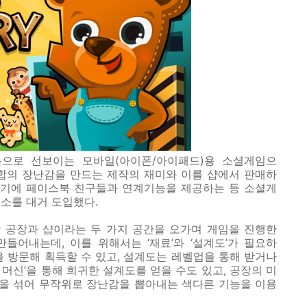
음으로 선보이는 모바일
(
아이폰
/
아이패드
)
용 소셜게임으
합의 장난감을 만드는 제작의 재미와 이를 샵에서 판매하
기에 페이스북 친구들과 연계기능을 제공하는 등 소셜게
요소를 대거 도입했다
.
 공장과 샵이라는 두 가지 공간을 오가며 게임을 진행한
 만들어내는데
,
이를 위해서는 ‘재료’와 ‘설계도’가 필요하
 방문해 획득할 수 있고
,
설계도는 레벨업을 통해 받거나
키 머신’을 통해 희귀한 설계도를 얻을 수도 있고
,
공장의 미
을 섞어 무작위로 장난감을 뽑아내는 색다른 기능을 이용