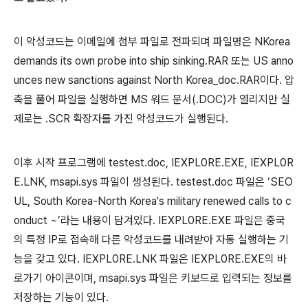
이 악성코드는 이메일에 첨부 파일로 전파되며 파일명은
NKorea
demands its own probe into ship sinking.RAR
또는
US anno
unces new sanctions against North Korea_doc.RAR
이다
.
압
축을 풀어 파일을 실행하면
MS
워드 문서
(.DOC)
가 열리지만 실
제로는
.SCR
확장자를 가진 악성코드가 실행된다
.
이후 시작 프로그램에
testest.doc, IEXPL0RE.EXE, IEXPL0R
E.LNK, msapi.sys
파일이 생성된다
. testest.doc
파일은
‘SEO
UL, South Korea-North Korea's military renewed calls to c
onduct ~’
라는 내용이 담겨있다
. IEXPL0RE.EXE
파일은 중국
의 특정
IP
로 접속해 다른 악성코드를 내려받아 자동 실행하는 기
능을 갖고 있다
. IEXPL0RE.LNK
파일은
IEXPL0RE.EXE
의 바
로가기 아이콘이며
, msapi.sys
파일은 키보드로 입력되는 정보를
저장하는 기능이 있다
.