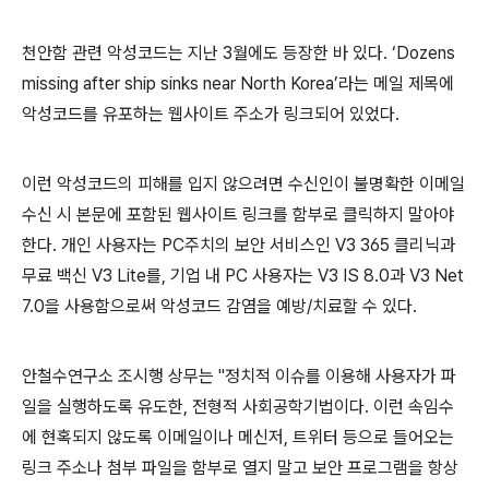
천안함 관련 악성코드는 지난
3
월에도 등장한 바 있다
. ‘Dozens
missing after ship sinks near North Korea’
라는 메일 제목에
악성코드를 유포하는 웹사이트 주소가 링크되어 있었다
.
이런 악성코드의 피해를 입지 않으려면 수신인이 불명확한 이메일
수신 시 본문에 포함된 웹사이트 링크를 함부로 클릭하지 말아야
한다
.
개인 사용자는
PC
주치의 보안 서비스인
V3 365
클리닉과
무료 백신
V3 Lite
를
,
기업 내
PC
사용자는
V3 IS 8.0
과
V3 Net
7.0
을 사용함으로써 악성코드 감염을 예방
/
치료할 수 있다
.
안철수연구소 조시행 상무는
"
정치적 이슈를 이용해 사용자가 파
일을 실행하도록 유도한
,
전형적 사회공학기법이다
.
이런 속임수
에 현혹되지 않도록 이메일이나 메신저
,
트위터 등으로 들어오는
링크 주소나 첨부 파일을 함부로 열지 말고 보안 프로그램을 항상