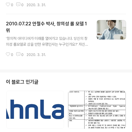
스인 'V3 365 클리닉 PC주치의' (http://v3clinic.ahnla
0
0
2020. 3. 31.
b.com/v3clinic/site/service/jspbuy_doctor.do)
패키지를 전국 49개 홈플러스 매장에서 제공하고, 이를 기
념해 홈플러스 안산점에서 3일간 고객 행사를 펼친다고 밝
2010.07.22 안철수 박사, 창의성 롤 모델 1
혔습니다. 이번 행사는 7월 23일(금)에서 25일(일)까지
홈플러스 안산점에서 특별 매대를 설치해 펼쳐지며, 행사
위
글 내용
장을 찾아오는 고객에게 개인용 통합 보안 서비스인 V3 3
'창의적 아이디어가 미래를 열어가고 있습니다. 당신의 창
65 클리닉 쿠폰 300장과 안철수박사 (현 KAIST석좌교
의성 롤모델로 삼을 만한 유명인사는 누구인가요?' 자신의
수)의 사진과 메시지가 담긴 엽서 50장을 한정 증정합니
창의성 롤 모델을 묻는 설문에 2030 세대들의 46.7%가
다. 국내에서는 처음으로 할인점에서 직접 판매..
0
0
2020. 3. 31.
안철수 박사를 꼽았습니다. 취업/경력관리 포털 '스카우
트'(www.scout.co.kr)와 공모전 포털 '씽굿'(www.thin
kcontest.com)이 2030 대학생 및 직장인 644명을 대
상으로 지난 7월 15일~17일까지 '창의적 사람'이란 주제
로 설문 조사를 실시한 결과 안철수 박사가 압도적인 차이
이 블로그 인기글
로 국내 명사 부분 1위를 차지하였습니다. 의사의 신분에서
국내 최초 컴퓨터 백신 개발, 경영자에서 교수로의 선택 등
일반적인 사고의 틀을 깨는 안철수 박사의 끊임없는 도전
과 열정에 많은 젊은이들이 공감하는 것 같습니다. 안철수
박..