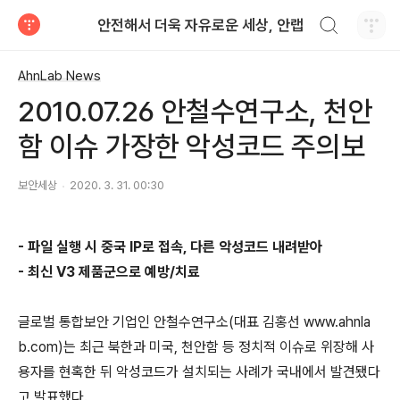
검색하기
안전해서 더욱 자유로운 세상, 안랩
티스토리
AhnLab News
2010.07.26 안철수연구소, 천안
함 이슈 가장한 악성코드 주의보
보안세상
2020. 3. 31. 00:30
-
파일 실행 시 중국
IP
로 접속
,
다른 악성코드 내려받아
-
최신
V3
제품군으로 예방
/
치료
글로벌 통합보안 기업인 안철수연구소
(
대표 김홍선
www.ahnla
b.com)
는 최근 북한과 미국
,
천안함 등 정치적 이슈로 위장해 사
용자를 현혹한 뒤 악성코드가 설치되는 사례가 국내에서 발견됐다
고 발표했다
.