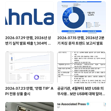
선을 보인 ‘V3 Mobile for Android (V3 모바일 안드로
이드)’은 안드로이드폰 플랫폼 기반의 스마트폰에서 악성
코드를 탐지/치료/삭제해주며, 동작 중인 모든 프로세스의
실시간 검사, 실..
2026.07.29 안랩, 2026년 상
2026.07.15 안랩, 2026년 2분
반기 실적 발표 매출 1,304억 원,
기 피싱 문자 트렌드 보고서 발표
영업이익 73억 원 기록
2026.07.23 안랩, ‘안랩 TIP’ A
공공기관, 4월부터 보안 USB 의
PI 전용 상품 출시
무사용.. 보안 USB에 대해 알아봅
시다