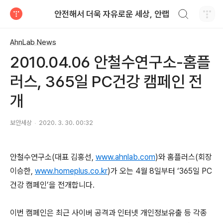
검색하기
안전해서 더욱 자유로운 세상, 안랩
티스토리
AhnLab News
2010.04.06 안철수연구소-홈플
러스, 365일 PC건강 캠페인 전
개
보안세상
2020. 3. 30. 00:32
안철수연구소
(
대표 김홍선
,
www.ahnlab.com
)
와 홈플러스
(
회장
이승한
,
www.homeplus.co.kr
)
가 오는
4
월
8
일
부터
‘365
일
PC
건강 캠페인
’
을 전개합니다
.
이번 캠페인은 최근 사이버 공격과 인터넷 개인정보유출 등 각종