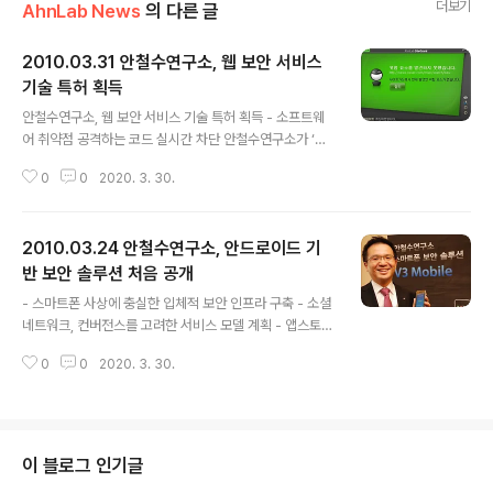
더보기
AhnLab News
의 다른 글
2010.03.31 안철수연구소, 웹 보안 서비스
기술 특허 획득
글 내용
안철수연구소, 웹 보안 서비스 기술 특허 획득 - 소프트웨
어 취약점 공격하는 코드 실시간 차단 안철수연구소가 ‘메
모리 조작 방지 시스템’과 ‘은폐 파일 검출 시스템 및 그 방
0
0
2020. 3. 30.
법’이 특허를 획득했습니다. 이는 웹을 통한 위험 요소 유입
을 사전 차단해주는 보안 서비스인 ‘사이트가드’(개인용)와
‘사이트가드 프로’(기업용), 그리고 V3 제품군에 적용 예정
2010.03.24 안철수연구소, 안드로이드 기
인 신기술입니다. 특허 기술인 ‘메모리 조작 방지 시스템’은
애플리케이션(소프트웨어)의 취약점을 공격하는 코드의 실
반 보안 솔루션 처음 공개
글 내용
행을 실시간으로 탐지/차단하는 기술입니다. 취약점 공격
- 스마트폰 사상에 충실한 입체적 보안 인프라 구축 - 소셜
코드는 주로 웹페이지 안에 삽입/배포되며 특정 애플리케
네트워크, 컨버전스를 고려한 서비스 모델 계획 - 앱스토어
이션의 취약점을 이용해 컴퓨터가 오동작하게 하거나, 관
의 생태계를 지원하는 플랫폼 제공 예정 안철수연구소가 3
리 권한을 획득해 악성코드를 실행하거나 개인 정보를 유
0
0
2020. 3. 30.
월 24일 서울프라자호텔에서 ‘스마트폰 보안 소프트웨어
출합니다. 취약점 공격 코드를..
전략 기자발표회’를 열고, 안드로이드와 아이폰용 보안 솔
루션 ‘V3 Mobile (V3 모바일)’을 처음 공개한 한편, 향후
모바일 인터넷 기반의 소프트웨어 전략을 소개했습니다.
이로써 안철수연구소는 스마트폰 패러다임 변화에 맞춰 본
이 블로그 인기글
격적으로 소프트웨어 리더십을 과시했습니다. 이번에 첫