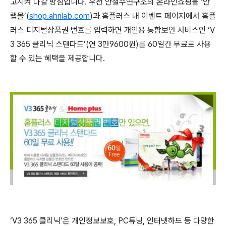
고시켜 나갈 방침입니다
.
우선 안철수연구소의 온라인쇼핑몰
‘
안
랩몰
’(
shop.ahnlab.com
)
과 홈플러스 내 이벤트 페이지에서 홈플
러스 디지털상품권 번호를 입력하면 개인용 통합보안 서비스인
‘V
3 365
클리닉 스탠다드
’(
연
3
만
9600
원
)
를
60
일간 무료로 사용
할 수 있는 혜택을 제공합니다
.
‘V3 365
클리닉
’
은 개인정보보호
, PC
튜닝
,
인터넷하드 등 다양한