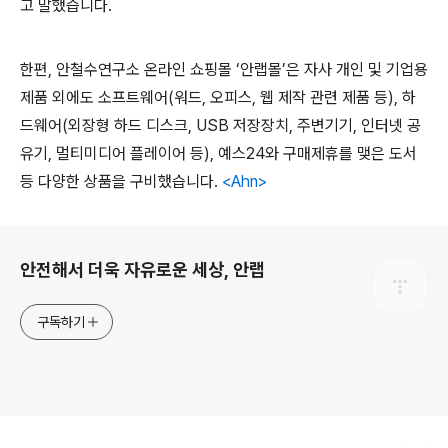
고 말했습니다
.
한편
,
안철수연구소 온라인 쇼핑몰
‘
안랩몰
’
은 자사 개인 및 기업용
제품 외에도 소프트웨어
(
워드
,
오피스
,
웹 제작 관련 제품 등
),
하
드웨어
(
외장형 하드 디스크
, USB
저장장치
,
주변기기
,
인터넷 공
유기
,
멀티미디어 플레이어 등
),
예스
24
와 구매제휴를 맺은 도서
등 다양한 상품을 구비했습니다
.
<Ahn>
로그 정보
안전해서 더욱 자유로운 세상, 안랩
구독하기