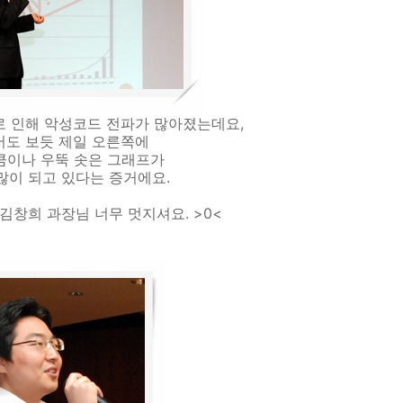
 인해 악성코드 전파가 많아졌는데요,
도 보듯 제일 오른쪽에
큼이나 우뚝 솟은 그래프가
많이 되고 있다는 증거에요.
김창희 과장님 너무 멋지셔요. >0<