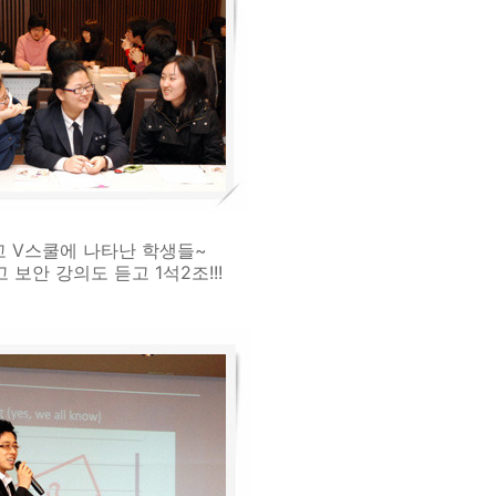
고 V스쿨에 나타난 학생들~
 보안 강의도 듣고 1석2조!!!