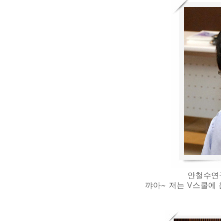
안철수연
꺄아~ 저는 V스쿨에 