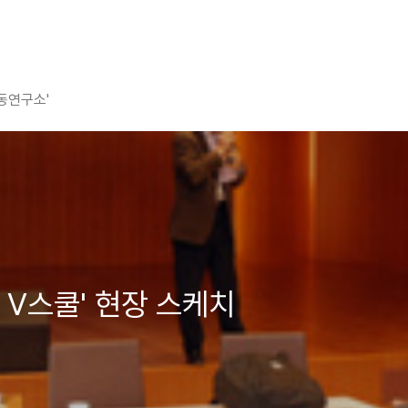
평동연구소'
 V스쿨' 현장 스케치