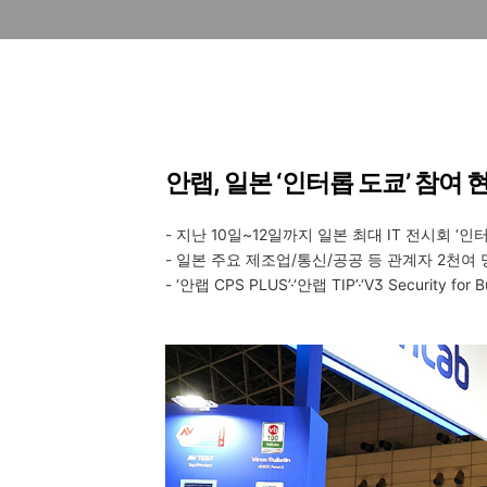
안랩, 일본 ‘인터롭 도쿄’ 참여 
-
지난
10
일
~12
일까지 일본 최대
IT
전시회
‘
인터
-
일본 주요 제조업
/
통신
/
공공 등 관계자
2
천여 
- ‘
안랩
CPS PLUS’·‘
안랩
TIP’·‘V3 Security for 