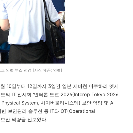
도쿄 안랩 부스 전경 [사진 제공: 안랩]
6
월
10
일부터
12
일까지
3
일간 일본 지바현 마쿠하리 멧세
규모의
IT
전시회
‘
인터롭 도쿄
2026(Interop Tokyo 2026,
-Physical System,
사이버물리시스템
)
보안 역량 및
AI
기반 보안관리 솔루션 등
IT
와
OT(Operational
 보안 역량을 선보였다
.