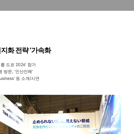
현지화 전략 ‘가속화
롭 도쿄
2026’
참가
명 방문
, ‘
인산인해
’
Business’
등 소개
/
시연