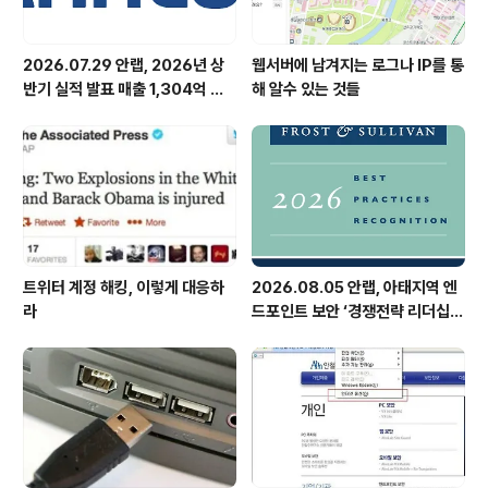
2026.07.29 안랩, 2026년 상
웹서버에 남겨지는 로그나 IP를 통
반기 실적 발표 매출 1,304억 원,
해 알수 있는 것들
영업이익 73억 원 기록
트위터 계정 해킹, 이렇게 대응하
2026.08.05 안랩, 아태지역 엔
라
드포인트 보안 ‘경쟁전략 리더십’
첫 선정