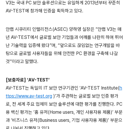
V3
는 국내
PC
보안 솔루션으로는 유일하게
2013
년부터 꾸준히
AV-TEST
에 참가해 인증을 획득하고 있다
.
안랩 시큐리티 인텔리전스
(ASEC)
양하영 실장은 “안랩
V3
는 매
년
AV-TEST
에서 글로벌 보안 기업들과 어깨를 나란히 하며 뛰어
난 기술력을 입증해 왔다”며
,
“앞으로도 끊임없는 연구개발을 바
탕으로 글로벌 사용자들을 위해 안전한
PC
환경을 구축해 나갈
것”이라고 말했다
.
[
보충자료
]
‘
AV-TEST
’
AV-TEST
는 독일의
IT
보안 연구기관인 ‘
AV-TEST Institute(
h
ttps://www.av-test.org
)
’가 주관하는 글로벌 보안 인증 평가
로
,
전 세계 주요 업체의 보안 솔루션에 대한 평가를 진행한다
. PC
용 백신 평가는 ‘홈 유저
(Home users,
개인 사용자용 제품
)
’ 부문
과 ‘비즈니스 유저
(Business users,
기업 사용자용 제품
)
’ 부문으
로 나눠서 진행하고 있다
.