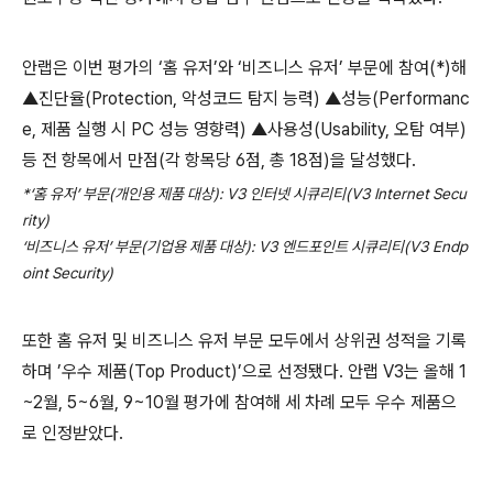
안랩은 이번 평가의 ‘홈 유저’와 ‘비즈니스 유저’ 부문에 참여
(*)
해
▲진단율
(Protection,
악성코드 탐지 능력
)
▲성능
(Performanc
e,
제품 실행 시
PC
성능 영향력
)
▲사용성
(Usability,
오탐 여부
)
등 전 항목에서 만점
(
각 항목당
6
점
,
총
18
점
)
을 달성했다
.
*
‘홈 유저’ 부문
(
개인용 제품 대상
): V3
인터넷 시큐리티
(V3 Internet Secu
rity)
‘비즈니스 유저’ 부문
(
기업용 제품 대상
): V3
엔드포인트 시큐리티
(V3 Endp
oint Security)
또한 홈 유저 및 비즈니스 유저 부문 모두에서 상위권 성적을 기록
하며 ’우수 제품
(Top Product)
’으로 선정됐다
.
안랩
V3
는 올해
1
~2
월
, 5~6
월
, 9~10
월 평가에 참여해 세 차례 모두 우수 제품으
로 인정받았다
.