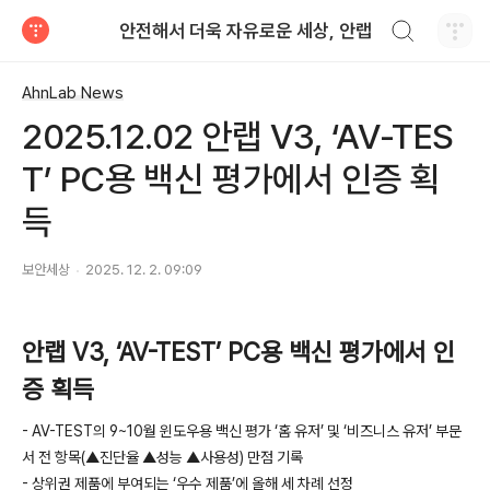
검색하기
안전해서 더욱 자유로운 세상, 안랩
티스토리
AhnLab News
2025.12.02 안랩 V3, ‘AV-TES
T’ PC용 백신 평가에서 인증 획
득
보안세상
2025. 12. 2. 09:09
안랩
V3,
‘
AV-TEST
’
PC
용 백신 평가에서 인
증 획득
- AV-TEST
의
9~10
월 윈도우용 백신 평가 ‘홈 유저’ 및 ‘비즈니스 유저’ 부문
서 전 항목
(
▲진단율 ▲성능 ▲사용성
)
만점 기록
-
상위권 제품에 부여되는 ‘우수 제품’에 올해 세 차례 선정