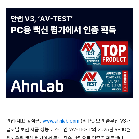
안랩
(
대표 강석균
,
www.ahnlab.com
)
의
PC
보안 솔루션
V3
가
글로벌 보안 제품 성능 테스트인 ‘
AV-TEST
’의
2025
년
9~10
월
윈도우용 백신 평가에서 종합 점수 만점으로 인증을 획득했다
.