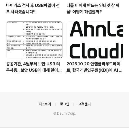
바이러스 검사 후 USB파일이 전
나를 미치게 만드는 인터넷 창 꺼
부 사라졌습니다!!
짐! 어떻게 해결할까?
공공기관, 4월부터 보안 USB 의
2025.10.20 안랩클라우드메이
무사용.. 보안 USB에 대해 알아봅
트, 한국개발연구원(KDI)에 AI 어
시다
시스턴트 구축 지원 플랫폼 '애크
미아이(ACMEi)' 및 생성형 AI 데
이터 보안 솔루션 '시큐어브리지
(SecureBridge)' 공급
의안내
티스토리
로그인
고객센터
© Daum Corp.