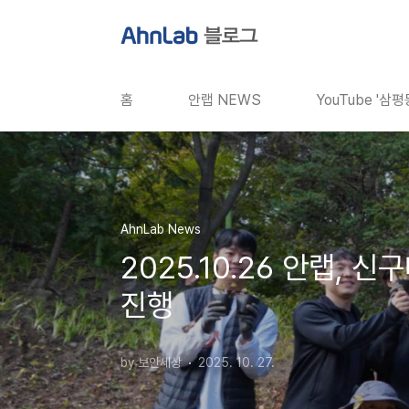
본문 바로가기
홈
안랩 NEWS
YouTube '삼
AhnLab News
2025.10.26 안랩
진행
by 보안세상
2025. 10. 27.