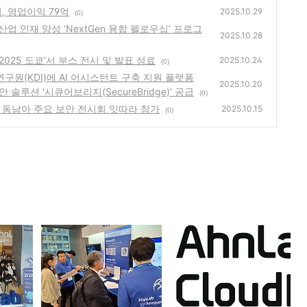
5억, 영업이익 79억
2025.10.29
(0)
산업 인재 양성 ‘NextGen 융합 펠로우십’ 프로그
2025.10.28
 2025 도쿄’서 부스 전시 및 발표 성료
2025.10.24
(0)
연구원(KDI)에 AI 어시스턴트 구축 지원 플랫폼
2025.10.20
안 솔루션 '시큐어브리지(SecureBridge)' 공급
(0)
 등 동남아 주요 보안 전시회 잇따라 참가
2025.10.15
(0)