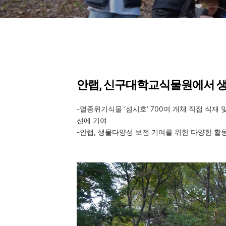
안랩
,
신구대학교식물원에서 생
-
멸종위기식물 ‘섬시호’
700
여 개체 직접 식재 
선에 기여
-
안랩
,
생물다양성 보전 기여를 위한 다양한 활동