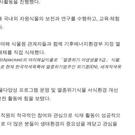
봉사활동을 진행했다
.
 국내외 자원식물의 보전과 연구를 수행하고
,
교육·체험
다
.
참여해 식물원 관계자들과 함께 기후에너지환경부 지정 멸
개체를 직접 식재했다
.
과
(Apiaceae)
의 여러해살이풀로 「멸종위기 야생생물 Ⅱ급」 식물
.
로 현재 한국적색목록에 멸종위기범주인 위기종
(EN),
세계적색목
생물다양성 프로그램 운영 및 멸종위기식물 서식환경 개선
보전 활동에 힘을 보탰다
.
임직원의 적극적인 참여와 관심으로 식재 활동이 성공적으
계기로 더 많은 분들이 생태환경의 중요성을 깨닫고 관심을