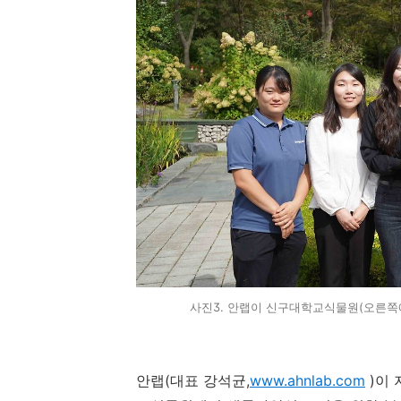
사진3. 안랩이 신구대학교식물원(오른쪽에
안랩
(
대표 강석균
,
www.ahnlab.com
)
이 