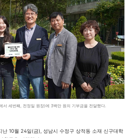
서 세번째, 전정일 원장)에 3백만 원의 기부금을 전달했다.
지난
10
월
24
일
(
금
),
성남시 수정구 상적동 소재 신구대학