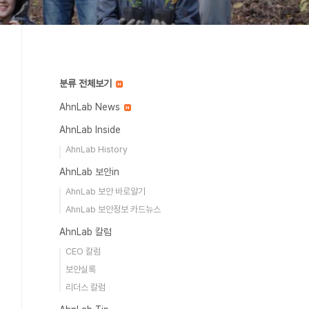
분류 전체보기
AhnLab News
AhnLab Inside
AhnLab History
AhnLab 보안in
AhnLab 보안 바로알기
AhnLab 보안정보 카드뉴스
AhnLab 칼럼
CEO 칼럼
보안실록
리더스 칼럼