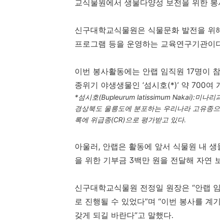
교식물원에서 생물다양성 보전을 위한 
신구대학교식물원은 식물문화 발전을 위해
프로그램 등을 운영하는 교육연구기관이
이번 봉사활동에는 안랩 임직원
17
명이 
종위기 야생생물인 ‘섬시호
(*)
’ 약
700
여 
*
섬시호
(Bupleurum latissimum Nakai):
미나리
경상북도 울릉도에 분포하는 우리나라 고유종으
록에 위급종
(CR)
으로 평가받고 있다
.
아울러
,
안랩은 활동에 앞서 식물원 내 
을 위한 기부금
3
백만 원을 전달해 자연 
신구대학교식물원 전정일 원장은 “안랩 
로 진행될 수 있었다”며 “이번 봉사를 
갖게 되길 바란다”고 말했다
.