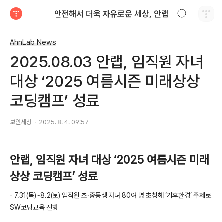
검색하기
안전해서 더욱 자유로운 세상, 안랩
티스토리
AhnLab News
2025.08.03 안랩, 임직원 자녀
대상 ‘2025 여름시즌 미래상상
코딩캠프’ 성료
보안세상
2025. 8. 4. 09:57
안랩
,
임직원 자녀 대상 ‘
2025
여름시즌 미래
상상 코딩캠프’ 성료
- 7.31(
목
)~8.2(
토
)
임직원 초·중등생 자녀
80
여 명 초청해 ‘기후환경’ 주제로
SW
코딩교육 진행