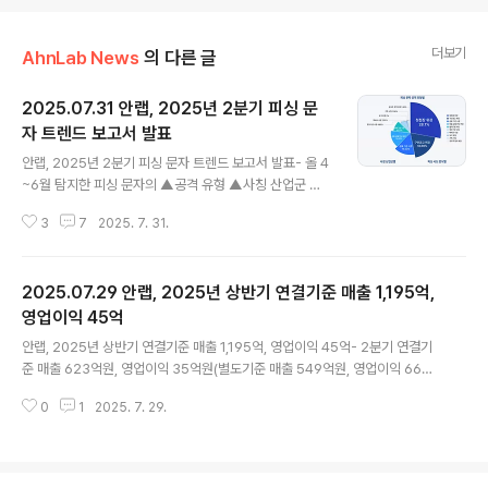
더보기
AhnLab News
의 다른 글
2025.07.31 안랩, 2025년 2분기 피싱 문
자 트렌드 보고서 발표
글 내용
안랩, 2025년 2분기 피싱 문자 트렌드 보고서 발표- 올 4
~6월 탐지한 피싱 문자의 ▲공격 유형 ▲사칭 산업군 ▲
피싱 유도 방식을 분석한 결과를 담은 ‘2025년 2분기 피
3
7
2025. 7. 31.
싱 문자 트렌드 보고서’ 발표- 공격 유형 1위: 청첩장 위장 |
사칭 산업군 1위: 금융 | 피싱 시도 방식 1위: URL 삽입-
▲불분명한 송신자가 보낸 URL 클릭 금지 ▲의심스러운
2025.07.29 안랩, 2025년 상반기 연결기준 매출 1,195억,
전화번호의 평판 확인 ▲국제 발신 문자 수신 차단 ▲스마
트폰 보안 제품 설치 등 보안 수칙 준수 필요 안랩(대표 강
영업이익 45억
글 내용
석균, www.ahnlab.com )이 4월부터 6월까지 자체 구축
안랩, 2025년 상반기 연결기준 매출 1,195억, 영업이익 45억- 2분기 연결기
AI 플랫폼을 기반으로 다양한 피싱 문자를 탐지·분석한 결
준 매출 623억원, 영업이익 35억원(별도기준 매출 549억원, 영업이익 66억
과를 담은 ‘2025년 2분기 피싱 문자 트렌드 보고서’를 발
원) 안랩(대표 강석균, www.ahnlab.com )이 2025년 상반기 연결기준 매출
표했다. [공격 유형: 1위 청첩장 위장] 이..
0
1
2025. 7. 29.
1,195억원, 영업이익 45억원(별도기준 상반기 매출 1,058억원, 영업이익 95
억원)을 기록했다고 잠정 실적을 공시했다. 이는 전년 동기(2024년 상반기) 대
비 연결기준 매출은 100억, 영업이익은 9억원 증가한 수치다. 별도 기준으로는
전년 동기 대비 매출은 68억원, 영업이익은 4억원 증가했다. 2025년 2분기