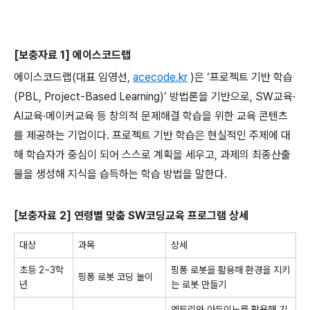
[
보충자료
1]
에이스코드랩
에이스코드랩
(
대표 임영선
,
acecode.kr
)
은 ‘프로젝트 기반 학습
(PBL, Project-Based Learning)
’ 방법론을 기반으로
, SW
교육·
AI
교육·메이커교육 등 창의적 문제해결 학습을 위한 교육 콘텐츠
를 제공하는 기업이다
.
프로젝트 기반 학습은 현실적인 주제에 대
해 학습자가 중심이 되어 스스로 계획을 세우고
,
과제의 최종산출
물을 생성해 지식을 습득하는 학습 방법을 말한다
.
[
보충자료
2]
연령별 맞춤
SW
코딩교육 프로그램 상세
대상
과목
상세
초등
2~3
학
핑퐁 로봇을 활용해 환경을 지키
핑퐁 로봇 코딩 놀이
년
는 로봇 만들기
엔트리와 아두이노를 활용해 기