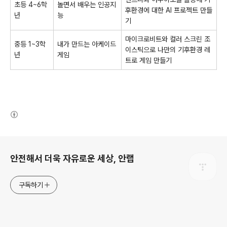
초등
4~6
학
놀면서 배우는 인공지
후환경에 대한
AI
프로젝트 만들
년
능
기
마이크로비트와 컬러 스크린 조
중등
1~3
학
내가 만드는 아케이드
이스틱으로 나만의 기후환경 레
년
게임
트로 게임 만들기
(새창열림)
로그 정보
안전해서 더욱 자유로운 세상, 안랩
구독하기