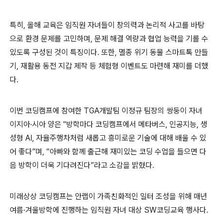
특히
,
올해 교육은 임직원 자녀들이 창의력과 논리적 사고를 바탕
으로 환경 문제를 고민하며
,
문제 해결 역량과 협업 능력을 기를 수
있도록 구성된 것이 특징이다
.
또한
,
멸종 위기 동물 스마트톡 만들
기
,
재활용 동전 지갑 제작 등 체험형 이벤트도 마련해 재미를 더했
다
.
이번 코딩캠프에 참여한
TGA
개발팀 이정규 팀장의 쌍둥이 자녀
이지아·시아 양은
"
방학마다 코딩캠프에서 메타버스
,
인공지능
,
생
성형
AI,
자율주행차처럼 새롭고 흥미로운 기술에 대해 배울 수 있
어 좋다”며
,
“아빠와 함께 출근해 재미있는 코딩 수업을 들으면 다
음 방학이 더욱 기다려진다”라고 소감을 밝혔다
.
미래상상 코딩캠프는 안랩이 가족친화적인 일터 조성을 위해 매년
여름·겨울방학에 진행하는 임직원 자녀 대상
SW
코딩교육 행사다
.