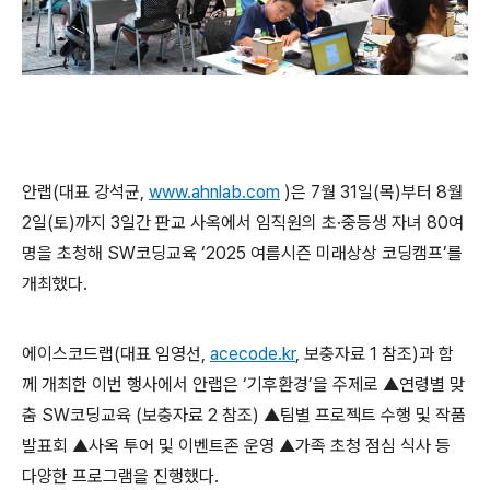
안랩
(
대표 강석균
,
www.ahnlab.com
)
은
7
월
31
일
(
목
)
부터
8
월
2
일
(
토
)
까지
3
일간 판교 사옥에서 임직원의 초·중등생 자녀
80
여
명을 초청해
SW
코딩교육 ‘
2025
여름시즌 미래상상 코딩캠프’를
개최했다
.
에이스코드랩
(
대표 임영선
,
acecode.kr
,
보충자료
1
참조
)
과 함
께 개최한 이번 행사에서 안랩은 ‘기후환경’을 주제로 ▲연령별 맞
춤
SW
코딩교육
(
보충자료
2
참조
)
▲팀별 프로젝트 수행 및 작품
발표회 ▲사옥 투어 및 이벤트존 운영 ▲가족 초청 점심 식사 등
다양한 프로그램을 진행했다
.