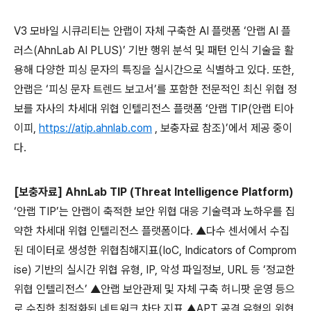
V3
모바일 시큐리티는
안랩이 자체 구축한
AI
플랫폼 ‘안랩
AI
플
러스
(AhnLab AI PLUS)
’
기반 행위 분석 및 패턴 인식 기술을 활
용해 다양한 피싱 문자의 특징을 실시간으로 식별하고 있다
.
또한
,
안랩은 ‘피싱 문자 트렌드 보고서’를 포함한 전문적인 최신 위협 정
보를 자사의 차세대 위협 인텔리전스 플랫폼 ‘안랩
TIP(
안랩 티아
이피
,
https://atip.ahnlab.com
,
보충자료 참조
)
’에서 제공 중이
다
.
[
보충자료
] AhnLab TIP (Threat Intelligence Platform)
‘안랩
TIP
’는 안랩이 축적한 보안 위협 대응 기술력과 노하우를 집
약한 차세대 위협 인텔리전스 플랫폼이다
.
▲다수 센서에서 수집
된 데이터로 생성한 위협침해지표
(IoC, Indicators of Comprom
ise)
기반의 실시간 위협 유형
, IP,
악성 파일정보
, URL
등
‘정교한
위협 인텔리전스’ ▲안랩 보안관제 및 자체 구축 허니팟 운영 등으
로 수집한
최적화된 네트워크 차단
지표
▲
APT
공격 유형의
위협