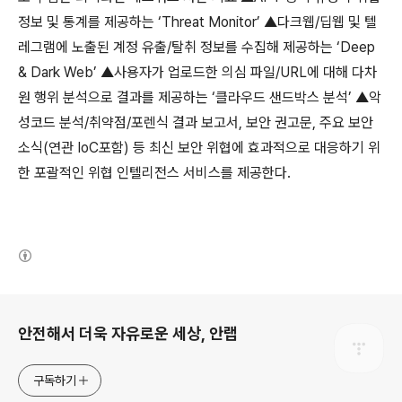
정보 및 통계를 제공하는
‘
Threat Monitor
’ ▲다크웹
/
딥웹 및 텔
레그램에 노출된 계정
유출
/
탈취
정보를 수집해 제공하는
‘
Deep
& Dark Web
’ ▲사용자가 업로드한
의심
파일
/URL
에 대해 다차
원
행위 분석으로 결과를 제공하는
‘클라우드 샌드박스 분석’ ▲악
성코드 분석
/
취약점
/
포렌식 결과 보고서
,
보안 권고문
,
주요 보안
소식
(
연관
IoC
포함
)
등 최신 보안 위협에 효과적으로 대응하기 위
한 포괄적인 위협 인텔리전스 서비스를 제공한다
.
(새창열림)
로그 정보
안전해서 더욱 자유로운 세상, 안랩
구독하기