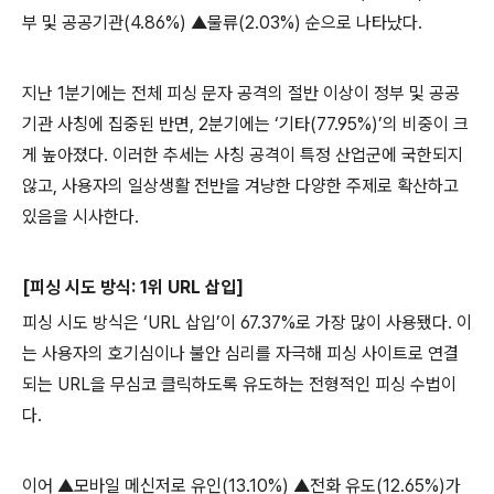
부 및 공공기관
(4.86%)
▲물류
(2.03%)
순으로 나타났다
.
지난
1
분기에는 전체 피싱 문자 공격의 절반 이상이 정부 및 공공
기관 사칭에 집중된 반면
, 2
분기에는 ‘기타
(77.95%)
’의 비중이 크
게 높아졌다
.
이러한 추세는 사칭 공격이 특정 산업군에 국한되지
않고
,
사용자의 일상생활 전반을 겨냥한 다양한 주제로 확산하고
있음을 시사한다
.
[
피싱 시도 방식
: 1
위
URL
삽입
]
피싱 시도 방식은 ‘
URL
삽입’이
67.37%
로 가장 많이 사용됐다
.
이
는 사용자의 호기심이나 불안 심리를 자극해 피싱 사이트로 연결
되는
URL
을 무심코 클릭하도록 유도하는 전형적인 피싱 수법이
다
.
이어 ▲모바일 메신저로 유인
(13.10%)
▲전화 유도
(12.65%)
가