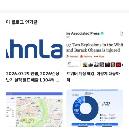
위협 대응 전략 소개 안랩(대표 강석균, www.ahnlab.co
m )이 18일(금) 양재 엘타워에서 고객사 보안 실무자를 대
상으로 기술 컨퍼런스 ‘안랩 테크 서밋(AhnLab Tech Su
mmit) 2025’를 개최했다. 안랩 테크 서밋은 안랩이 자사
이 블로그 인기글
보안 기술을 활용한 최신 보안 위협 대응 노하우를 고객사
와 공유하기 위해 연례 개최하는 행사다. 올해 행사에서는
엔드포인트 및 네트워크 제품군 고객사 보안 실무자 140
여 명을 초청해 ▲최신 사이버 보안 트렌드 ▲국..
2026.07.29 안랩, 2026년 상
트위터 계정 해킹, 이렇게 대응하
반기 실적 발표 매출 1,304억 원,
라
영업이익 73억 원 기록