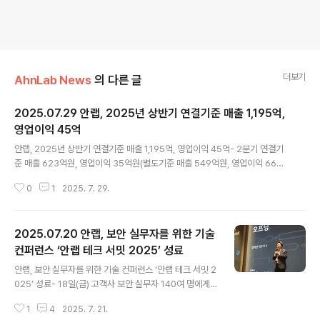
더보기
AhnLab News
의 다른 글
2025.07.29 안랩, 2025년 상반기 연결기준 매출 1,195억,
영업이익 45억
글 내용
안랩, 2025년 상반기 연결기준 매출 1,195억, 영업이익 45억- 2분기 연결기
준 매출 623억원, 영업이익 35억원(별도기준 매출 549억원, 영업이익 66억
원) 안랩(대표 강석균, www.ahnlab.com )이 2025년 상반기 연결기준 매출
0
1
2025. 7. 29.
1,195억원, 영업이익 45억원(별도기준 상반기 매출 1,058억원, 영업이익 95
억원)을 기록했다고 잠정 실적을 공시했다. 이는 전년 동기(2024년 상반기) 대
비 연결기준 매출은 100억, 영업이익은 9억원 증가한 수치다. 별도 기준으로는
2025.07.20 안랩, 보안 실무자를 위한 기술
전년 동기 대비 매출은 68억원, 영업이익은 4억원 증가했다. 2025년 2분기
연결기준 매출은 623억원, 영업이익은 35억원을 기록했다. 이는 전년 동기(2
컨퍼런스 ‘안랩 테크 서밋 2025’ 성료
글 내용
024년 2분기) 대비 매출은 24억원 증가, 영업이익..
안랩, 보안 실무자를 위한 기술 컨퍼런스 ‘안랩 테크 서밋 2
025’ 성료- 18일(금) 고객사 보안 실무자 140여 명에게
▲최신 사이버 보안 트렌드 ▲국내 사이버 공격 사례 및 대
1
4
2025. 7. 21.
응 방안 ▲안랩 주요 솔루션 운영법 등 현장 밀착형 보안