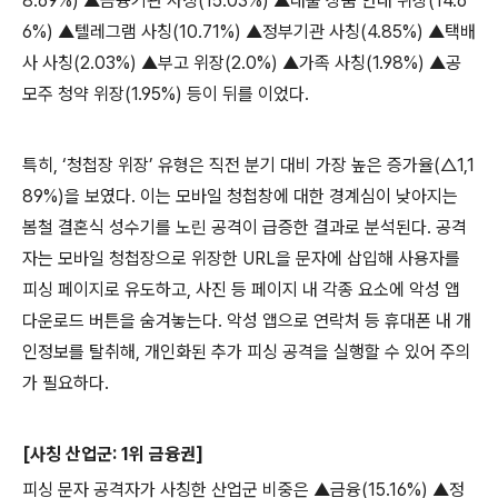
8.69%)
▲금융기관 사칭
(15.03%)
▲대출 상품 안내 위장
(14.6
6%)
▲텔레그램 사칭
(10.71%)
▲정부기관 사칭
(4.85%)
▲택배
사 사칭
(2.03%)
▲부고 위장
(2.0%)
▲가족 사칭
(1.98%)
▲공
모주 청약 위장
(1.95%)
등이 뒤를 이었다
.
특히
,
‘청첩장 위장’ 유형은 직전 분기 대비 가장 높은 증가율
(
△
1,1
89%)
을 보였다
.
이는 모바일 청첩창에 대한 경계심이 낮아지는
봄철 결혼식 성수기를 노린 공격이 급증한 결과로 분석된다
.
공격
자는 모바일 청첩장으로 위장한
URL
을 문자에 삽입해 사용자를
피싱 페이지로 유도하고
,
사진 등 페이지 내 각종 요소에 악성 앱
다운로드 버튼을 숨겨놓는다
.
악성 앱으로 연락처 등 휴대폰 내 개
인정보를 탈취해
,
개인화된 추가 피싱 공격을 실행할 수 있어 주의
가 필요하다
.
[
사칭 산업군
: 1
위 금융권
]
피싱 문자 공격자가 사칭한 산업군 비중은 ▲금융
(15.16%)
▲정