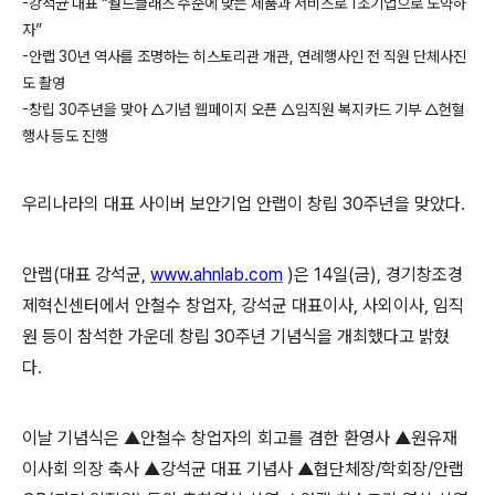
-
강석균 대표 “월드클래스 수준에 맞는 제품과 서비스로
1
조기업으로 도약하
자”
-
안랩
30
년 역사를 조명하는 히스토리관 개관
,
연례행사인 전 직원 단체사진
도 촬영
-
창립
30
주년을 맞아 △기념 웹페이지 오픈 △임직원 복지카드 기부 △헌혈
행사 등도 진행
우리나라의 대표 사이버 보안기업 안랩이 창립
30
주년을 맞았다
.
안랩
(
대표 강석균
,
www.ahnlab.com
)
은
14
일
(
금
),
경기창조경
제혁신센터에서 안철수 창업자
,
강석균 대표이사
,
사외이사
,
임직
원 등이 참석한 가운데 창립
30
주년 기념식을 개최했다고 밝혔
다
.
이날 기념식은 ▲안철수 창업자의 회고를 겸한 환영사 ▲원유재
이사회 의장 축사
▲강석균 대표 기념사 ▲협단체장
/
학회장
/
안랩