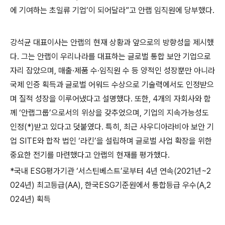
에 기여하는 초일류 기업
’
이 되어달라”고 안랩 임직원에 당부했다
.
강석균 대표이사는 안랩의 현재 상황과 앞으로의 방향성을 제시했
다
.
그는 안랩이 우리나라를 대표하는 글로벌 통합 보안 기업으로
자리 잡았으며
,
매출
·
제품 수
·
임직원 수 등 양적인 성장뿐만 아니라
국제 인증 획득과 글로벌 어워드 수상으로 기술력에서도 인정받으
며 질적 성장을 이루어냈다고 설명했다
.
또한
, 4
개의 자회사와 함
께
‘
안랩그룹
’
으로서의 위상을 갖추었으며
,
기업의 지속가능성도
인정
(*)
받고 있다고 덧붙였다
.
특히
,
최근 사우디아라비아 보안 기
업
SITE
와 합작 법인
‘
라킨
’
을 설립하며 글로벌 사업 확장을 위한
중요한 전기를 마련했다고 안랩의 현재를 평가했다
.
*
국내
ESG
평가기관
‘
서스틴베스트
’
로부터
4
년 연속
(2021
년
~2
024
년
)
최고등급
(AA),
한국
ESG
기준원에서 통합등급 우수
(A,2
024
년
)
획득