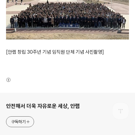
[
안랩 창립
30
주년 기념 임직원 단체 기념 사
진촬영
]
(새창열림)
로그 정보
안전해서 더욱 자유로운 세상, 안랩
구독하기