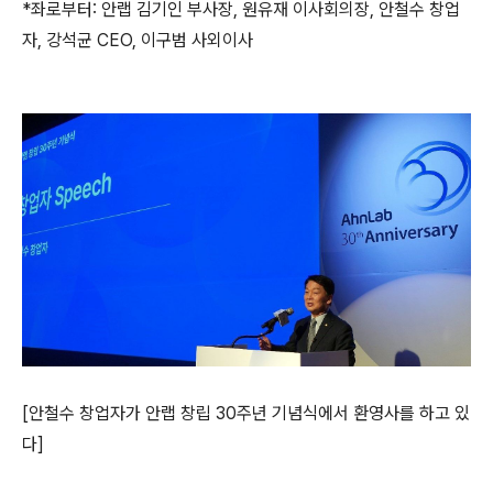
*
좌로부터
:
안랩 김기인 부사장
,
원유재 이사회의장
,
안철수 창업
자
,
강석균
CEO,
이구범 사외이사
[
안철수 창업자가 안랩 창립
30
주년 기념식에서
환영사를 하고 있
다
]