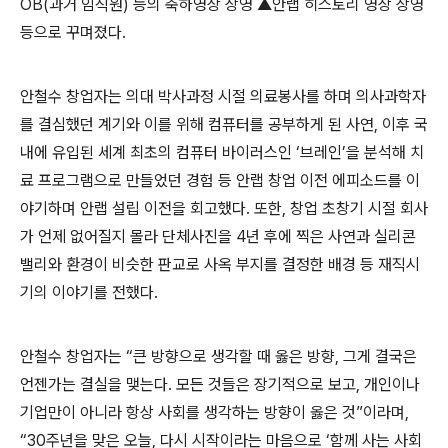
OB(
과거 임직원
)
등의 축하영상 상영 ▲안랩 히스토리 영상 상영
등으로 꾸며졌다
.
안철수 창업자는 의대 박사과정 시절 의료봉사를 하며 의사과학자
를 결심했던 계기와 이를 위해 컴퓨터를 공부하게 된 사연
,
이후 국
내에 유입된 세계 최초의 컴퓨터 바이러스인 ‘브레인’을 분석해 치
료 프로그램으로 만들었던 경험 등 안랩 창업 이전 에피소드를 이
야기하며 안랩 설립 이전을 회고했다
.
또한
,
창업 초창기 시절 회사
가 언제 없어질지 몰라 단체사진을
4
년 후에 찍은 사연과 실리콘
밸리와 환경이 비슷한 판교로 사옥 부지를 결정한 배경 등 재직시
기의 이야기를 전했다
.
안철수 창업자는 “큰 방향으로 생각할 때 옳은 방향
,
그게 결국은
언젠가는 결실을 맺는다
.
모든 것들은 장기적으로 보고
,
개인이나
기업만이 아니라 항상 사회를 생각하는 방향이 옳은 것
”
이라며
,
“30
주년을 맞은 오늘
,
다시 시작이라는 마음으로
‘
함께 사는 사회