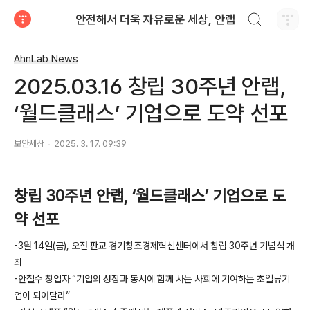
검색하기
안전해서 더욱 자유로운 세상, 안랩
티스토리
AhnLab News
2025.03.16 창립 30주년 안랩,
‘월드클래스’ 기업으로 도약 선포
보안세상
2025. 3. 17. 09:39
창립
30
주년 안랩
,
‘월드클래스’ 기업으로 도
약 선포
-3
월
14
일
(
금
),
오전 판교 경기창조경제혁신센터에서 창립
30
주년 기념식 개
최
-
안철수 창업자 “기업의 성장과 동시에 함께 사는 사회에 기여하는 초일류기
업이 되어달라”