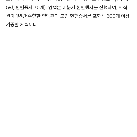
5
명
,
헌혈증서
70
개
).
안랩은 매분기 헌혈행사를 진행하여
,
임직
원이
1
년간 수혈한 혈액팩과 모인 헌혈증서를 포함해
300
개 이상
기증할 계획이다
.