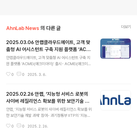
더보기
AhnLab News
의 다른 글
2025.03.06 안랩클라우드메이트, 고객 맞
춤형 AI 어시스턴트 구축 지원 플랫폼 ‘ACM
글 내용
Ei(애크미아이)’ 출시
안랩클라우드메이트, 고객 맞춤형 AI 어시스턴트 구축 지
원 플랫폼 ‘ACMEi(애크미아이)’ 출시- ACMEi(애크미아
이): 기업 고객 보유 데이터 및 자체 제공 데이터를 기반으
0
0
2025. 3. 6.
로 손쉽게 AI 어시스턴트를 구축할 수 있도록 지원하는 맞
춤형 AI 어시스턴트 구축 통합 지원 플랫폼- ▲데이터 전
처리 자동화로 고객 맞춤형 데이터 레이크 구성 ▲기본 템
2025.02.26 안랩, ‘지능형 서비스 로봇의
플릿 제공 등으로 간편한 AI 어시스턴트 구현 ▲구독형 보
안•운영 통합 관리 서비스 지원 등 고객 맞춤형 AI 어시스
사이버 레질리언스 확보를 위한 보안기술 개
글 내용
턴트 구축을 위한 ‘원스톱 서비스’ 제공- 출시를 기념해 3
발 과제’ 참여
안랩, ‘지능형 서비스 로봇의 사이버 레질리언스 확보를 위
개월 무료체험 및 라이선스 비용 할인 등 다채로운 프로모
한 보안기술 개발 과제’ 참여- 과기정통부 IITP의 ‘지능형
션도 제공 안랩의 차세대 클라우드 운영관리 서비스(MSP)
서비스 로봇의 사이버 레질리언스 확보를 위한 보안기술
전문 자회사 안랩클라우드메이트(대표 김형준, 고창규, ah
0
0
2025. 2. 26.
개발 과제’ 참여- ▲고려대학교 산학협력단 등 공동연구개
nlabclo..
발기관이 개발한 로봇 보안기술 실증 ▲실증된 기술을 통