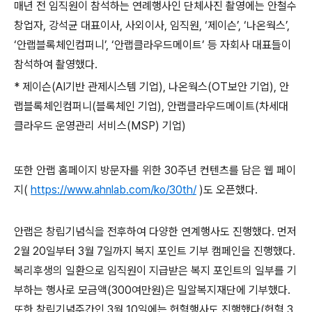
매년 전 임직원이 참석하는 연례행사인 단체사진 촬영에는 안철수
창업자
,
강석균 대표이사
,
사외이사
,
임직원
,
‘제이슨’
,
‘나온웍스’
,
‘안랩블록체인컴퍼니’
, ‘
안랩클라우드메이트
’
등 자회사 대표들이
참석하여 촬영했다
.
*
제이슨
(AI
기반 관제시스템 기업
),
나온웍스
(OT
보안 기업
),
안
랩블록체인컴퍼니
(
블록체인 기업
),
안랩클라우드메이트
(
차세대
클라우드 운영관리 서비스
(MSP)
기업
)
또한 안랩 홈페이지 방문자를 위한
30
주년 컨텐츠를 담은 웹 페이
지
(
https://www.ahnlab.com/ko/30th/
)
도 오픈했다
.
안랩은 창립기념식을 전후하여 다양한 연계행사도 진행했다
.
먼저
2
월
20
일부터
3
월
7
일까지 복지 포인트 기부 캠페인을 진행했다
.
복리후생의 일환으로 임직원이 지급받은 복지 포인트의 일부를 기
부하는 행사로 모금액
(300
여만원
)
은 밀알복지재단에 기부했다
.
또한 창립기념주간인
3
월
10
일에는 헌혈행사도 진행했다
(
헌혈
3