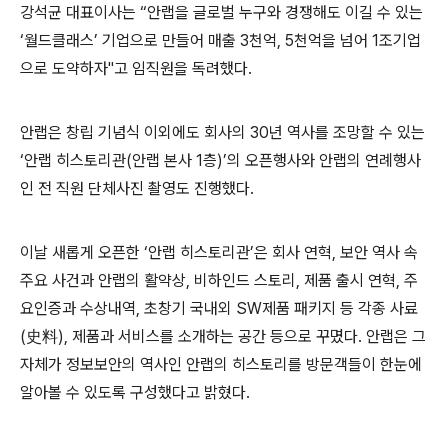
강석균 대표이사는
“
안랩을 글로벌 누구와 경쟁해도 이길 수 있는
‘
월드클래스
’
기업으로 만들어 매출
3
천억
, 5
천억을 넘어
1
조기업
으로 도약하자
"
고 임직원을 독려했다
.
안랩은 창립 기념식 이외에도 회사의
30
년 역사를 조망할 수 있는
‘안랩 히스토리관
(
안랩 본사
1
층
)
’의 오픈행사와 안랩의 연례행사
인 전 직원 단체사진 촬영도 진행했다
.
이날 새롭게 오픈한 ‘안랩 히스토리관’은 회사 연혁
,
보안 역사 속
주요 사건과 안랩의 활약상
,
비하인드 스토리
,
제품 출시 연혁
,
주
요인증과 수상내역
,
초창기 국내외
SW
제품 패키지 등 각종 사료
(
史料
),
제품과 서비스를 소개하는 공간 등으로 꾸몄다
.
안랩은 그
자체가 정보보안의 역사인 안랩의 히스토리를 방문객들이 한눈에
알아볼 수 있도록 구성했다고 밝혔다
.