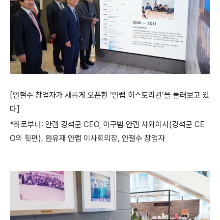
[
안철수 창업자가
새롭게 오픈한 ‘안랩 히스토리관’을 둘러보고 있
다
]
*
좌로부터
:
안랩 강석균
CEO,
이구범 안랩 사외이사
(
강석균
CE
O
의 뒷편
),
원유재 안랩 이사회의장
,
안철수 창업자