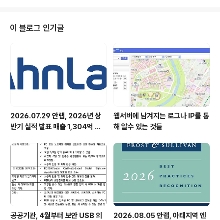
합한 로봇 보안 프레임워크 개발 ▲로봇 보안 솔루션 기획
및 사업화 등 진행 안랩(대표 강석균, www.ahnlab.com
)이 과학기술정보통신부 산하 정보통신기획평가원(IITP)
이 블로그 인기글
의 ‘지능형 서비스 로봇의 사이버 레질리언스(*) 확보를 위
한 보안기술 개발 과제’에 참여한다고 밝혔다.*사이버 레질
리언스(Cyber Resilience): 사이버 위협에 대비·대응하
고, 그 피해로부터 빠르게 복구하는 능력 본 과제는 IITP가
주관..
2026.07.29 안랩, 2026년 상
웹서버에 남겨지는 로그나 IP를 통
반기 실적 발표 매출 1,304억 원,
해 알수 있는 것들
영업이익 73억 원 기록
공공기관, 4월부터 보안 USB 의
2026.08.05 안랩, 아태지역 엔