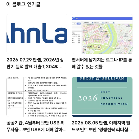
파트너를 위해 다양한 맞춤형 역량 강화 프로그램을 개최
이 블로그 인기글
했다고 밝혔다. 안랩은 최근 ▲사내 컨설팅 전문인력 역량
강화 프로그램 ‘2025 컨설팅 스쿨(2/19~20)’ ▲파트너
(협력사) 정보교류 및 네트워킹 프로그램 ‘안랩 베이스업
데이 2025(2/20~21)’ 등을 진행했다. [사내 ..
2026.07.29 안랩, 2026년 상
웹서버에 남겨지는 로그나 IP를 통
반기 실적 발표 매출 1,304억 원,
해 알수 있는 것들
영업이익 73억 원 기록
공공기관, 4월부터 보안 USB 의
2026.08.05 안랩, 아태지역 엔
무사용.. 보안 USB에 대해 알아봅
드포인트 보안 ‘경쟁전략 리더십’
시다
첫 선정