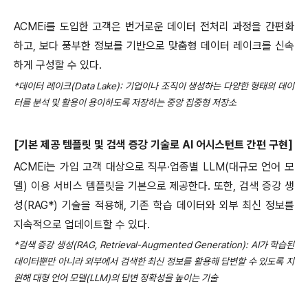
ACMEi
를 도입한 고객은 번거로운 데이터 전처리 과정을 간편화
하고
,
보다 풍부한 정보를 기반으로 맞춤형 데이터 레이크를 신속
하게 구성할 수 있다
.
*
데이터 레이크
(Data Lake):
기업이나 조직이 생성하는 다양한 형태의 데이
터를 분석 및 활용이 용이하도록 저장하는 중앙 집중형 저장소
[
기본 제공 템플릿 및 검색 증강 기술로
AI
어시스턴트 간편 구현
]
ACMEi
는 가입 고객 대상으로 직무∙업종별
LLM(
대규모 언어 모
델
)
이용 서비스
템플릿을 기본으로 제공한다
.
또한
,
검색 증강 생
성
(RAG*)
기술을 적용해
,
기존 학습 데이터와 외부 최신 정보를
지속적으로 업데이트할 수 있다
.
*
검색 증강 생성
(RAG, Retrieval-Augmented Generation): AI
가 학습된
데이터뿐만 아니라 외부에서 검색한 최신 정보를 활용해 답변할 수 있도록 지
원해 대형 언어 모델
(LLM)
의 답변 정확성을 높이는 기술