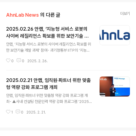
더보기
AhnLab News
의 다른 글
2025.02.26 안랩, ‘지능형 서비스 로봇의
사이버 레질리언스 확보를 위한 보안기술 개
글 내용
발 과제’ 참여
안랩, ‘지능형 서비스 로봇의 사이버 레질리언스 확보를 위
한 보안기술 개발 과제’ 참여- 과기정통부 IITP의 ‘지능형
서비스 로봇의 사이버 레질리언스 확보를 위한 보안기술
0
0
2025. 2. 26.
개발 과제’ 참여- ▲고려대학교 산학협력단 등 공동연구개
발기관이 개발한 로봇 보안기술 실증 ▲실증된 기술을 통
합한 로봇 보안 프레임워크 개발 ▲로봇 보안 솔루션 기획
2025.02.21 안랩, 임직원·파트너 위한 맞춤
및 사업화 등 진행 안랩(대표 강석균, www.ahnlab.com
)이 과학기술정보통신부 산하 정보통신기획평가원(IITP)
형 역량 강화 프로그램 개최
글 내용
의 ‘지능형 서비스 로봇의 사이버 레질리언스(*) 확보를 위
안랩, 임직원·파트너 위한 맞춤형 역량 강화 프로그램 개
한 보안기술 개발 과제’에 참여한다고 밝혔다.*사이버 레질
최- ▲사내 컨설팅 전문인력 역량 강화 프로그램 ‘2025
리언스(Cyber Resilience): 사이버 위협에 대비·대응하
컨설팅 스쿨(2/19~20)’ ▲파트너 정보교류 및 네트워킹
고, 그 피해로부터 빠르게 복구하는 능력 본 과제는 IITP가
1
0
2025. 2. 21.
프로그램 ‘안랩 베이스업 데이 2025(2/20~21)’ 등 임직
주관..
원과 파트너를 위한 맞춤형 프로그램 진행- 파트너 프로그
램에 사회적 책임 이행 지원을 위한 ESG 교육 프로그램도
편입 안랩(대표 강석균, www.ahnlab.com )이 임직원과