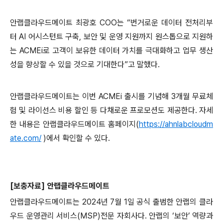
안랩클라우드메이트 최광호
COO
는 “번거로운 데이터 전처리부
터
AI
어시스턴트 구축
,
보안 및 운영 지원까지 원스톱으로 지원하
는
ACMEi
로 고객이 보유한 데이터 가치를 극대화하고 업무 생산
성을 향상할 수 있을 것으로 기대한다”고 말했다
.
안랩클라우드메이트는 이번
ACMEi
출시를 기념해
3
개월 무료체
험 및 라이선스 비용 할인 등 다채로운 프로모션도 제공한다
.
자세
한 내용은 안랩클라우드메이트 홈페이지
(
https://ahnlabcloudm
ate.com/
)
에서 확인할 수 있다
.
[
보충자료
]
안랩클라우드메이트
안랩클라우드메이트는
2024
년
7
월
1
일 공식 출범한 안랩의 클라
우드 운영관리 서비스
(MSP)
전문 자회사다
.
안랩의 ‘보안’ 역량과