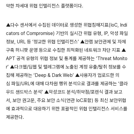
약한 차세대 위협 인텔리전스 플랫폼이다
.
▲다수 센서에서 수집된 데이터로 생성한 위협침해지표
(IoC, Indi
cators of Compromise)
기반의 실시간 위협 유형
, IP,
악성 파일
정보
, URL
등
‘정교한 위협 인텔리전스’ ▲안랩 보안관제 및 자체
구축 허니팟 운영 등으로 수집한
최적화된 네트워크 차단 지표
▲
APT
공격 유형의
위협 정보 및 통계를 제공하는
‘
Threat Monito
r
’ ▲다크웹
/
딥웹 및 텔레그램에 노출된 계정 유출
/
탈취
정보를 수
집해 제공하는
‘
Deep & Dark Web
’ ▲사용자가 업로드한
의
심
파일
/URL
에 대해 다차원
행위 분석으로 결과를 제공하는
‘클라
우드 샌드박스 분석’ ▲악성코드 분석
/
취약점
/
포렌식 결과 보고
서
,
보안 권고문
,
주요 보안 소식
(
연관
IoC
포함
)
등 최신 보안위협
에 효과적으로 대응하기 위한 포괄적인 위협 인텔리전스 서비스를
제공한다
.