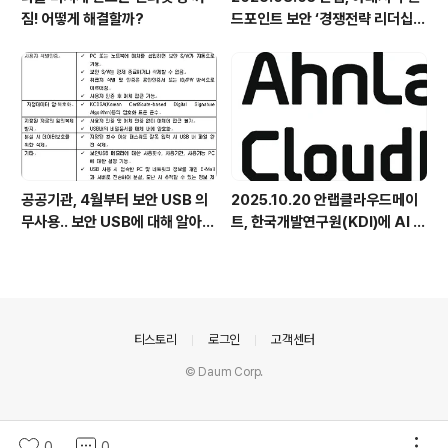
짐! 어떻게 해결할까?
드포인트 보안 ‘경쟁전략 리더십’
첫 선정
공공기관, 4월부터 보안 USB 의
2025.10.20 안랩클라우드메이
무사용.. 보안 USB에 대해 알아봅
트, 한국개발연구원(KDI)에 AI 어
시다
시스턴트 구축 지원 플랫폼 '애크
미아이(ACMEi)' 및 생성형 AI 데
이터 보안 솔루션 '시큐어브리지
(SecureBridge)' 공급
의안내
티스토리
로그인
고객센터
© Daum Corp.
0
0