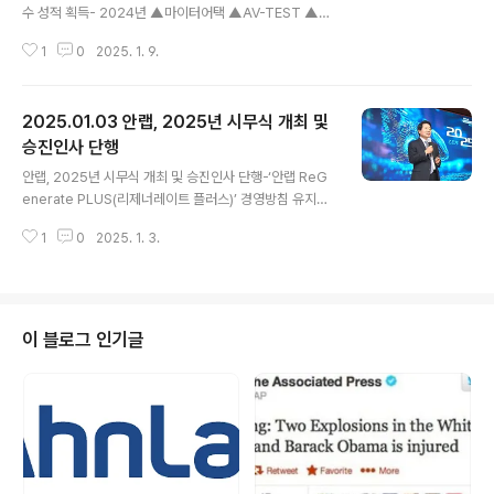
수 성적 획득- 2024년 ▲마이터어택 ▲AV-TEST ▲V
B100 등 주요 글로벌 보안 제품 평가에서 높은 탐지율 및
1
0
2025. 1. 9.
인증 획득을 달성 안랩(대표 강석균, www.ahnlab.com)
이 2024년 주요 글로벌 보안 제품 평가에서 연달아 우수
한 성적을 기록했다고 밝혔다. 안랩은 지난해 ▲’마이터 어
2025.01.03 안랩, 2025년 시무식 개최 및
택 평가 엔터프라이즈 부문 라운드 6’ ▲’AV-TEST’ 안드
로이드 및 윈도우(Windows) 부문 ▲’VB100’ 평가 등 다
승진인사 단행
글 내용
수의 주요 글로벌 보안 제품 평가에 참여해 높은 탐지율 및
안랩, 2025년 시무식 개최 및 승진인사 단행-‘안랩 ReG
인증 획득을 달성했다 [마이터어택 엔터프라이즈 부문 라
enerate PLUS(리제너레이트 플러스)’ 경영방침 유지로
운드 6]안랩은 지난해 미국의 비영리 연구개발 단체 ‘마이
변화하는 내외부 환경에 대한 기민한 대응 체계 지속-▲W
터(MITRE)’가 실시한 ‘마이터어택 평가 엔터프라..
1
0
2025. 1. 3.
ORLD CLASS(월드 클래스) 기업 도약 ▲AI 확대 적용
▲차세대 보안 모델 고도화 ▲세일즈 전략 고도화 ▲지속
가능한 성장 및 오픈 이노베이션 확대 등 주요과제 설정-승
진인사: ▲이상국 마케팅&글로벌사업부문장, 전무로 승진
▲류창하 전략기획실장, 상무로 승진 ▲김건우 코어개발
이 블로그 인기글
실장·김창희 제품기획본부장·이상구 디지털혁신실장 각각
상무보로 승진 안랩(대표 강석균, www.ahnlab.com )이
1월 2일(목) 판교 안랩 사옥에서 2025년 시무식을 개최하
고, 승진인사를 단행했다. [2025년 시무식]이번 시무식
행사에서..