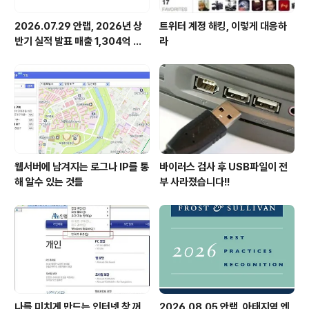
2026.07.29 안랩, 2026년 상
트위터 계정 해킹, 이렇게 대응하
반기 실적 발표 매출 1,304억 원,
라
영업이익 73억 원 기록
웹서버에 남겨지는 로그나 IP를 통
바이러스 검사 후 USB파일이 전
해 알수 있는 것들
부 사라졌습니다!!
나를 미치게 만드는 인터넷 창 꺼
2026.08.05 안랩, 아태지역 엔