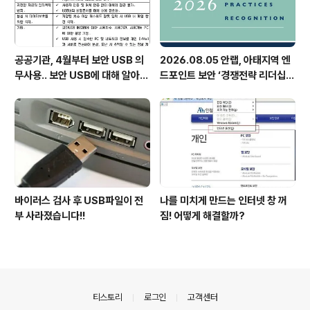
공공기관, 4월부터 보안 USB 의
2026.08.05 안랩, 아태지역 엔
무사용.. 보안 USB에 대해 알아봅
드포인트 보안 ‘경쟁전략 리더십’
시다
첫 선정
바이러스 검사 후 USB파일이 전
나를 미치게 만드는 인터넷 창 꺼
부 사라졌습니다!!
짐! 어떻게 해결할까?
의안내
티스토리
로그인
고객센터