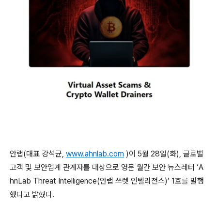
안랩
(
대표 강석균
,
www.ahnlab.com
)
이
5
월
28
일
(
화
),
글로벌
고객 및 보안업계 관계자를 대상으로 영문 월간 보안 뉴스레터
‘A
hnLab Threat Intelligence(
안랩 쓰렛 인텔리전스
)’ 1
호를 발행
했다고 밝혔다
.