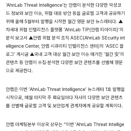
‘AhnLab Threat Intelligence’
는 안랩이 분석한 다양한 악성코
드 정보와 보안 이슈
,
위협 대응 방안 등을 글로벌 고객과 공유하기
위해 올해
5
월부터 발행을 시작한 월간 영문 보안 뉴스레터다
. ▲
차세대 위협 인텔리전스 플랫폼
‘AhnLab TIP(
안랩 티아이피
)’
의
분석 보고서
▲
안랩 위협 분석 조직
ASEC(AhnLab SEcurity int
elligence Center,
안랩 시큐리티 인텔리전스 센터
)
의
‘ASEC
블
로그
’
게시글
▲
국내 고객 대상 월간 보안 이슈 매거진
‘
월간 安
’
의
콘텐츠 등 안랩이 수집
∙
분석한 다양한 보안 콘텐츠를 선별해 영문
으로 제공한다
.
안랩은 이번
‘AhnLab Threat Intelligence’
뉴스레터
1
호 발행을
시작으로
,
매월 마지막 주 화요일마다 자사의 다양한 보안 콘텐츠
를 선별해 글로벌 고객 및 보안업계 관계자에게 공유할 계획이다
.
안랩 마케팅본부 이상국 상무는
“
이번
‘AhnLab Threat Intellige