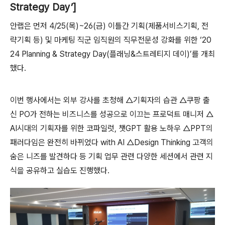
Strategy Day’]
안랩은 먼저
4/25(
목
)~26(
금
)
이틀간 기획
(
제품서비스기획
,
전
략기획 등
)
및 마케팅 직군 임직원의 직무전문성 강화를 위한
‘20
24 Planning & Strategy Day(
플래닝
&
스트레티지 데이
)’
를 개최
했다
.
이번 행사에서는 외부 강사를 초청해
△
기획자의 습관
△
쿠팡 출
신
PO
가 전하는 비즈니스를 성공으로 이끄는 프로덕트 매니저
△
AI
시대의 기획자를 위한 코파일럿
,
챗
GPT
활용 노하우
△PPT
의
패러다임은 완전히 바뀌었다
with AI △Design Thinking
고객의
숨은 니즈를 발견하다 등 기획 업무 관련 다양한 세션에서 관련 지
식을 공유하고 실습도 진행했다
.