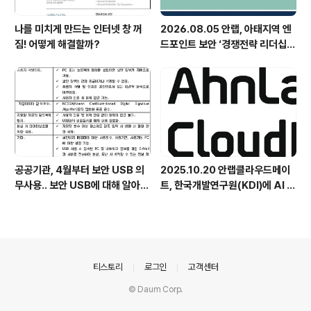
나를 미치게 만드는 인터넷 창 꺼
2026.08.05 안랩, 아태지역 엔
짐! 어떻게 해결할까?
드포인트 보안 ‘경쟁전략 리더십’
첫 선정
공공기관, 4월부터 보안 USB 의
2025.10.20 안랩클라우드메이
무사용.. 보안 USB에 대해 알아봅
트, 한국개발연구원(KDI)에 AI 어
시다
시스턴트 구축 지원 플랫폼 '애크
미아이(ACMEi)' 및 생성형 AI 데
이터 보안 솔루션 '시큐어브리지
(SecureBridge)' 공급
의안내
티스토리
로그인
고객센터
© Daum Corp.