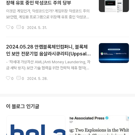
장해 유포 중인 악성코드 주의 당부
글 내용
이것은 게임인가, 악성코드인가? 게임위장 악성코드 주의
보!안랩, 게임용 프로그램으로 위장해 유포 중인 악성코드
주의 당부 - 파일 공유 사이트에서 ‘게임 에뮬레이터’와 성
0
0
2024. 5. 31.
인 게임 등 다양한 게임 관련 프로그램으로 위장해 악성코
드 유포한 사례 발견- 피해 예방을 위해 ▲불법 콘텐츠 다
운로드 금지 및 콘텐츠 공식 홈페이지 이용 ▲OS 및 인터
2024.05.28 안랩블록체인컴퍼니, 블록체
넷 브라우저, 응용프로그램, 오피스 SW 등 프로그램의 최
신 버전 유지 및 보안 패치 적용 ▲최신 버전 백신 사용 및
인 보안 전문기업 웁살라시큐리티(Uppsala
글 내용
실시간 감시 적용 등 기본 보안 수칙 준수 필요 안랩(대표
Security)와 전략적 제휴 협약(MOU) 체결
- ‘차세대 가상자산 AML(Anti Money Laundering, 자
강석균, www.ahnlab.com )이 최근 파일공유 사이트에
금 세탁 방지) 보안 기술 협력을 위한 전략적 제휴 협약(M
서 게임 관련 프로그램으로 위장한 악성코드 유포 사례를
OU)’ 체결- ▲가상자산 위협 인텔리전스 데이터 구축 협
잇따라 발견해 사용자들의 주의를 당부했다. 안랩이 최근
0
0
2024. 5. 28.
력 ▲가상자산 사고 분석 및 기술 연구개발(R&D) ▲AI 기
발견한 사례에서 공격자..
반 차세대 블록체인 위협 방어 및 탐지 기술 연구개발(R&
D) 등에서 상호 협력 및 차세대 AML 서비스 출시 예정 안
랩의 블록체인 자회사 안랩블록체인컴퍼니(대표 강석균, h
ttps://ahnlabblockchain.company , 이하 ABC)와 싱
이 블로그 인기글
가포르에 본사를 둔 블록체인 보안 전문기업 웁살라시큐리
티(Uppsala Security, 대표 김형우, https://uppsalas
ecurity.com, 보충자료 1 참조)가 지난 4월 30일(화),
‘차세대 ..