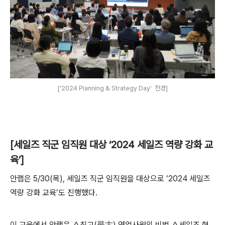
[‘2024 Planning & Strategy Day’ 전경]
[
세일즈 직군 임직원 대상
‘2024
세일즈 역량 강화 교
육
’]
안랩은
5/30(
목
),
세일즈 직군 임직원을 대상으로
‘2024
세일즈
역량 강화 교육
’
도 진행했다
.
이 교육에서 안랩은
△
최고
(
最古
)
영업사원의 비법
△
세일즈 협