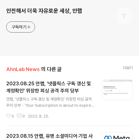
안전해서 더욱 자유로운 세상, 안랩
구독하기
더보기
AhnLab News
의 다른 글
2023.08.25 안랩, ‘넷플릭스 구독 갱신 및
계정확인’ 위장한 피싱 공격 주의 당부
글 내용
안랩, ‘넷플릭스 구독 갱신 및 계정확인’ 위장한 피싱 공격
주의 당부 - ‘Your Subscription is about to expire
(구독이 곧 만료됩니다)’라는 제목의 피싱 메일로 악성 UR
0
0
2023. 8. 25.
L 유포 - 사용자 의심을 피하기 위해 피싱 사이트에 연결하
기 전 가짜 보안 확인 페이지 접속, 이후 피싱 사이트 연결
해 계정 정보 및 신용카드 정보 등 탈취 시도 - ▲이메일 발
2023.08.15 안랩, 유명 소셜미디어∙기업 사
신자 꼼꼼히 확인 ▲수상한 메일 내 첨부파일 및 URL 실행