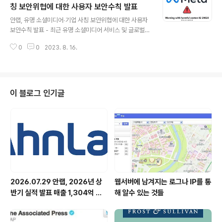
금지 ▲V3 등 백신 프로그램 최신버전 유지 및 피싱 사이
칭 보안위협에 대한 사용자 보안수칙 발표
글 내용
트 차단 기능 활성화 ▲사용중인 프로그램의 최신버전 유
안랩, 유명 소셜미디어∙기업 사칭 보안위협에 대한 사용자
지 및 보안 패치 적용 등 기본 보안수칙 준수 필요 안랩(대
보안수칙 발표 - 최근 유명 소셜미디어 서비스 및 글로벌
표 강석균, www.ahnlab.com )이 ‘넷플릭스 구독 갱신
빅테크 기업을 사칭해 악성 URL 접속을 유도하는 방식의
및 계정확인’을 위장한 피싱 공격 사..
0
0
2023. 8. 16.
피싱 공격 지속적으로 발견 - 사용자가 URL에 접속해 무
심코 계정 정보를 입력하면 계정 정보가 공격자에게 유출,
공격자는 탈취한 계정정보를 활용해 2차 공격 진행 가능 -
피해 예방을 위해 ▲공식 사이트 주소와 비교∙확인 ▲2단
계 인증 기능 활용 ▲성실한 패스워드 관리 등 보안수칙 준
이 블로그 인기글
수 필요 최근 텔레그램을 사칭한 피싱 공격이 다수 피해를
발생시킨 가운데, 유명 서비스 제공기업을 사칭한 피싱공
격이 발견되고 있어 주의가 필요하다. 안랩(대표 강석균, w
ww.ahnlab.com )은 유명 소셜미디어 서비스 제공기업
이나 글로벌 빅테크 기업..
2026.07.29 안랩, 2026년 상
웹서버에 남겨지는 로그나 IP를 통
반기 실적 발표 매출 1,304억 원,
해 알수 있는 것들
영업이익 73억 원 기록