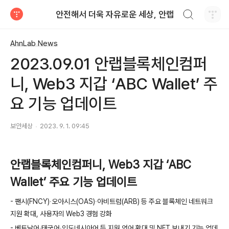
검색하기
안전해서 더욱 자유로운 세상, 안랩
티스토리
AhnLab News
2023.09.01 안랩블록체인컴퍼
니, Web3 지갑 ‘ABC Wallet’ 주
요 기능 업데이트
보안세상
2023. 9. 1. 09:45
안랩블록체인컴퍼니
, Web3
지갑 ‘
ABC
Wallet
’ 주요 기능 업데이트
-
팬시
(FNCY)
∙오아시스
(OAS)
∙아비트럼
(ARB)
등 주요 블록체인 네트워크
지원 확대
,
사용자의
Web3
경험 강화
-
베트남어∙태국어∙인도네시아어 등 지원 언어 확대 및
NFT
보내기 기능 업데