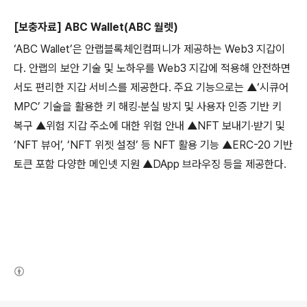
[
보충자료
] ABC Wallet(ABC
월렛
)
‘
ABC Wallet
’은 안랩블록체인컴퍼니가 제공하는
Web3
지갑이
다
.
안랩의 보안 기술 및 노하우를
Web3
지갑에 적용해 안전하면
서도 편리한 지갑 서비스를 제공한다
.
주요 기능으로는 ▲
‘
시큐어
MPC
’ 기술을 활용한 키 해킹∙분실 방지 및 사용자 인증 기반 키
복구 ▲위험 지갑 주소에 대한 위험 안내 ▲
NFT
보내기∙받기 및
‘
NFT
뷰어’
,
‘
NFT
위젯 설정’ 등
NFT
활용 기능 ▲
ERC-20
기반
토큰 포함 다양한 메인넷 지원 ▲
DApp
브라우징 등을 제공한다
.
(새창열림)
로그 정보