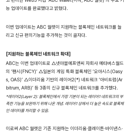
고 편리한
Web3
지갑 ‘
ABC Wallet(
이하
, ABC
월렛
)
’의 주요 기
능 업데이트를 완료했다고 밝혔다
.
이번 업데이트는
ABC
월렛이 지원하는 블록체인 네트워크를 늘
리고 신규 편의기능을 추가하는 것이 골자다
.
[
지원하는 블록체인 네트워크 확대
]
ABC
는 이번 업데이트로 △넷마블에프앤씨 자회사 메타버스월드
의 ‘팬시
(FNCY)
’ △일본의 게임 특화 블록체인 ‘오아시스
(Oasy
s, OAS)
’ △이더리움 기반의 레이어
2(*)
네트워크 ‘아비트럼
(Ar
bitrum, ARB)
’ 등
3
종의 신규 블록체인 네트워크를 추가했다
.
*
레이어
2(Layer 2):
블록체인에서 가장 기본이 되는 레이어
1
네트워크의 부
족한 기능을 보완하기 위해 나온 개념
.
레이어
1
상에서 더 높은 속도로 블록체
인 데이터를 처리할 수 있음
.
이로써
ABC
월렛은 기존 지원하는 이더리움∙클레이튼∙바이낸스∙