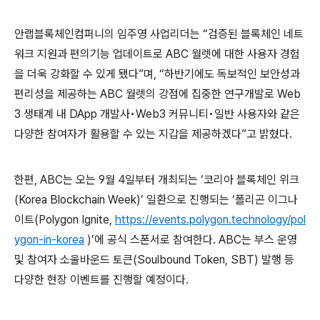
안랩블록체인컴퍼니의 임주영 사업리더는 “검증된 블록체인 네트
워크 지원과 편의기능 업데이트로
ABC
월렛에 대한 사용자 경험
을 더욱 강화할 수 있게 됐다”며
,
“하반기에도 독보적인 보안성과
편리성을 제공하는
ABC
월렛의 강점에 집중한 연구개발로
Web
3
생태계 내
DApp
개발사•
Web3
커뮤니티•일반 사용자와 같은
다양한 참여자가 활용할 수 있는 지갑을 제공하겠다”고 밝혔다
.
한편
, ABC
는 오는
9
월
4
일부터 개최되는 ‘코리아 블록체인 위크
(Korea Blockchain Week)
’ 일환으로 진행되는 ‘폴리곤 이그나
이트
(Polygon Ignite,
https://events.polygon.technology/pol
ygon-in-korea
)
’에 공식 스폰서로 참여한다
. ABC
는 부스 운영
및 참여자 소울바운드 토큰
(Soulbound Token, SBT)
발행 등
다양한 현장 이벤트를 진행할 예정이다
.