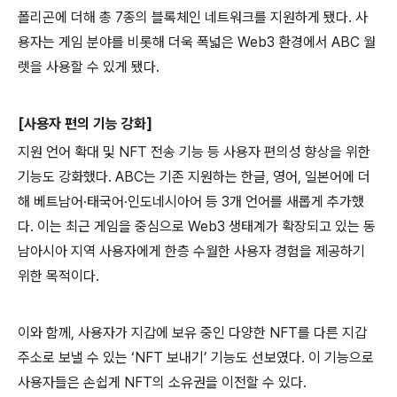
폴리곤에 더해 총
7
종의 블록체인 네트워크를 지원하게 됐다
.
사
용자는 게임 분야를 비롯해 더욱 폭넓은
Web3
환경에서
ABC
월
렛을 사용할 수 있게 됐다
.
[
사용자 편의 기능 강화
]
지원 언어 확대 및
NFT
전송 기능 등 사용자 편의성 향상을 위한
기능도 강화했다
. ABC
는 기존 지원하는 한글
,
영어
,
일본어에 더
해 베트남어∙태국어∙인도네시아어 등
3
개 언어를 새롭게 추가했
다
.
이는 최근 게임을 중심으로
Web3
생태계가 확장되고 있는 동
남아시아 지역 사용자에게 한층 수월한
사용자 경험을 제공하기
위한 목적이다
.
이와 함께
,
사용자가 지갑에 보유 중인 다양한
NFT
를 다른 지갑
주소로 보낼 수 있는 ‘
NFT
보내기’ 기능도 선보였다
.
이 기능으로
사용자들은 손쉽게
NFT
의 소유권을 이전할 수 있다
.