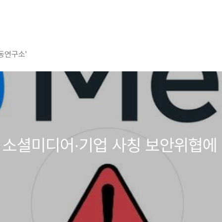
평동연구소'
 유명 소셜미디어∙기업 사칭 보안위협