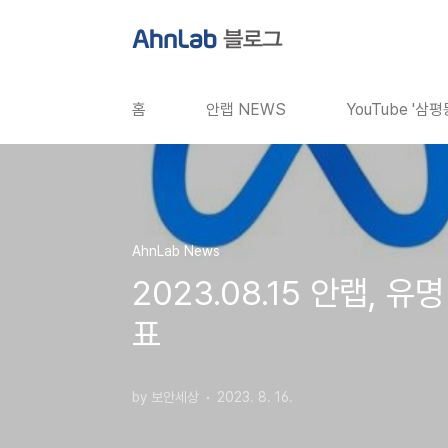
본문 바로가기
홈
안랩 NEWS
YouTube '삼
AhnLab News
2023.08.15 안랩,
표
by 보안세상
2023. 8. 16.