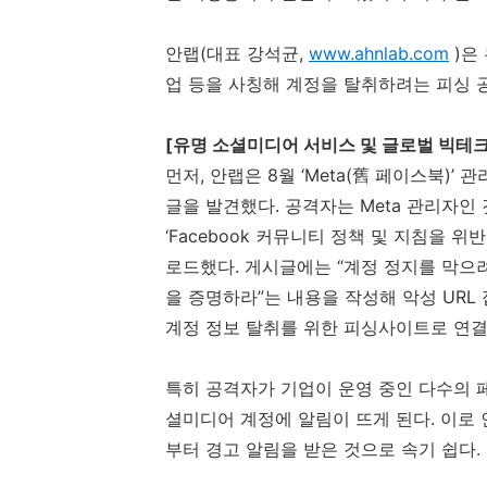
안랩
(
대표 강석균
,
www.ahnlab.com
)
은
업 등을 사칭해 계정을 탈취하려는 피싱
[
유명 소셜미디어 서비스 및 글로벌 빅테크
먼저
,
안랩은
8
월 ‘
Meta(
舊 페이스북
)
’ 
글을 발견했다
.
공격자는
Meta
관리자인 
‘
Facebook
커뮤니티 정책 및 지침을 위반
로드했다
.
게시글에는 “계정 정지를 막으
을 증명하라”는 내용을 작성해 악성
URL
계정 정보 탈취를 위한 피싱사이트로 연
특히 공격자가 기업이 운영 중인 다수의
셜미디어 계정에 알림이 뜨게 된다
.
이로 
부터 경고 알림을 받은 것으로 속기 쉽다
.