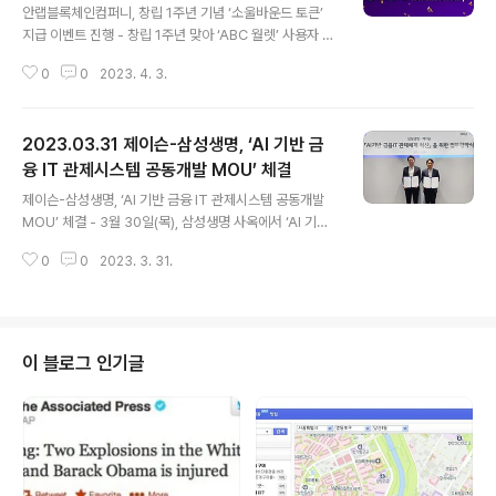
안랩블록체인컴퍼니, 창립 1주년 기념 ‘소울바운드 토큰’
지급 이벤트 진행 - 창립 1주년 맞아 ‘ABC 월렛’ 사용자 대
상으로, 4월 1일과 28일 총 2회에 걸쳐 ‘소울바운드토큰’
0
0
2023. 4. 3.
무료 지급 - 지급받은 토큰으로 추후 안랩블록체인컴퍼니
가 개최하는 다양한 이벤트 우선 참여 가능 안랩의 블록체
인 자회사 안랩블록체인컴퍼니(대표 강석균, myabcwall
2023.03.31 제이슨-삼성생명, ‘AI 기반 금
et.io)가 창립 1주년을 기념해 자사의 Web3 지갑 ‘ABC
Wallet(이하 ABC 월렛, 보충자료 참고)’ 사용자 전원에게
융 IT 관제시스템 공동개발 MOU’ 체결
글 내용
‘소울바운드 토큰(Soul Bound Token, 이하 SBT)’을 무
제이슨-삼성생명, ‘AI 기반 금융 IT 관제시스템 공동개발
료로 지급하는 ‘First Anniversary SBT’ 이벤트를 진행
MOU’ 체결 - 3월 30일(목), 삼성생명 사옥에서 ‘AI 기반
한다. ‘소울바운드 토큰’은 블록체인에서 소유자의 신원인
금융 IT 관제시스템 공동개발 업무협약(MOU)’ 체결 - ▲
증 기능이 있는 양도 불가한 토큰..
0
0
2023. 3. 31.
제이슨의 AIOps 플랫폼 활용한 IT시스템 이상징후 사전
예측 모델 공동연구 및 개발 ▲AI 기반의 첨단 금융IT 운영
역량 내재화 ▲IT시스템 운영∙관리 영역의 AI 기술교류 등
에서 협력 안랩(대표 강석균, www.ahnlab.com )의 AI기
반 관제시스템 전문 자회사 제이슨(대표 김경화, www.jas
이 블로그 인기글
onsystem.co.kr )이 삼성생명(대표 전영묵, www.sam
sunglife.com )과 3월 30일(목), 삼성생명 사옥에서 ‘AI
기반 금융 IT 관제시스템 공동개발 업무협약(MOU)’을 체
결했다. 이번..