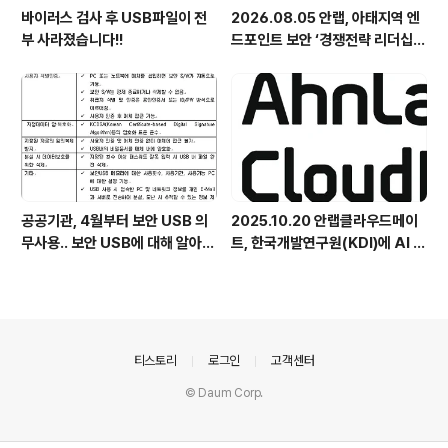
바이러스 검사 후 USB파일이 전
2026.08.05 안랩, 아태지역 엔
부 사라졌습니다!!
드포인트 보안 ‘경쟁전략 리더십’
첫 선정
공공기관, 4월부터 보안 USB 의
2025.10.20 안랩클라우드메이
무사용.. 보안 USB에 대해 알아봅
트, 한국개발연구원(KDI)에 AI 어
시다
시스턴트 구축 지원 플랫폼 '애크
미아이(ACMEi)' 및 생성형 AI 데
이터 보안 솔루션 '시큐어브리지
(SecureBridge)' 공급
의안내
티스토리
로그인
고객센터
© Daum Corp.