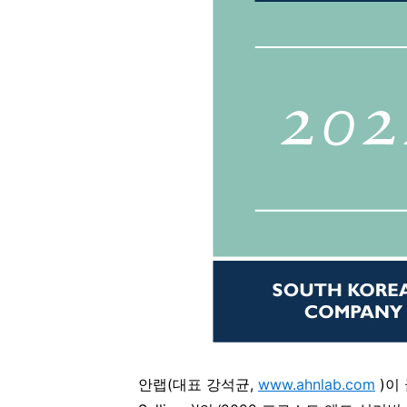
안랩(대표 강석균
,
www.ahnlab.com
)
이 