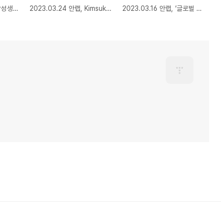
2023.03.31 제이슨-삼성생명, ‘AI 기반 금융 IT 관제시스템 공동개발 MOU’ 체결
2023.03.24 안랩, Kimsuky 그룹의 2022년 사이버 공격 동향 분석 보고서 공개
2023.03.16 안랩, ‘글로벌 탄소중립 동향과 국내 대응’ 주제로 환경 특강 개최