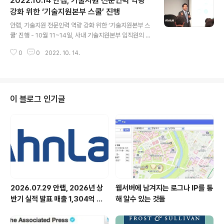
2022.10.14 안랩, 기술지원 전문인력 역량
의 OT보안 자회사 나온웍스(대표 이준경, www.naonw
orks.com )가 19일, 과학기술정보통신부가 주최하고 한
강화 위한 ‘기술지원본부 스쿨’ 진행
글 내용
국지능형사물인터넷협회가 주관하는 ‘AIoT 진흥주간(AIo
안랩, 기술지원 전문인력 역량 강화 위한 ‘기술지원본부 스
T Week Korea) IoT Awards 2022’에서 ‘사물인터넷
쿨’ 진행 - 10월 11~14일, 사내 기술지원본부 임직원의 보
활성화 유공 과학기술정보통신부 장관표창’을 수상했다고
안 전문성 및 대고객 기술지원 수준을 한층 강화하기 위해
밝혔다. ‘사물인터넷 활성화 유공 과학기..
0
0
2022. 10. 14.
교육세션 기획 - ▲기술지원 사례 공유 ▲안랩 솔루션 및
업무 프로세스 교육 ▲커뮤니케이션 스킬 ▲클라우드 전
환 등의 주제로 내부 강사 및 외부 전문가 초빙해 교육 진행
안랩(대표 강석균, www.ahnlab.com )이 10월 11(화)~1
4(금)까지 나흘간 안랩 기술지원본부 임직원의 역량 강화
이 블로그 인기글
를 위해 개최한 ‘기술지원본부 스쿨’을 성료했다. 이번 행사
는 기술지원본부 임직원의 보안 전문성을 한층 강화하고
업무 관련 지식을 확장함으로써 더 나은 대고객 기술지원
서비스를 제공하기 위해 기획됐다. * 안랩 기술지원본부:
보안 솔루션..
2026.07.29 안랩, 2026년 상
웹서버에 남겨지는 로그나 IP를 통
반기 실적 발표 매출 1,304억 원,
해 알수 있는 것들
영업이익 73억 원 기록