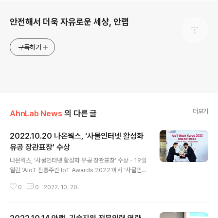
로그 정보
안전해서 더욱 자유로운 세상, 안랩
구독하기
더보기
AhnLab News
의 다른 글
2022.10.20 나온웍스, ‘사물인터넷 활성화
유공 장관표창’ 수상
글 내용
나온웍스, ‘사물인터넷 활성화 유공 장관표창’ 수상 - 19일
열린 ‘AIoT 진흥주간 IoT Awards 2022’에서 ‘사물인터
넷 활성화 유공 과학기술정보통신부 장관표창’ 수상 - 사물
0
0
2022. 10. 20.
간 원활한 통신과 데이터 수집, 모니터링을 위한 기술 및 자
체 솔루션 개발로 국내 사물인터넷 분야 활성화에 기여한
공로 인정 안랩(대표 강석균, www.ahnlab.com )은 자사