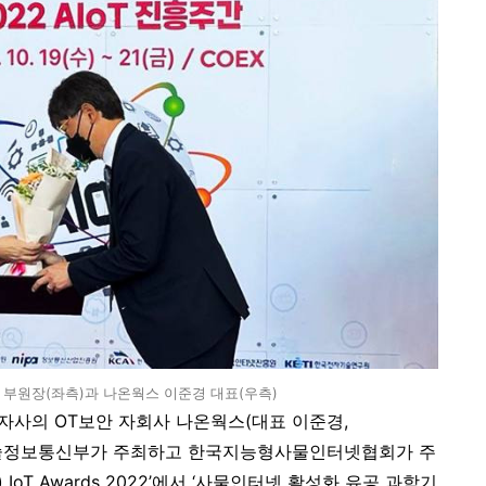
부원장(좌측)과 나온웍스 이준경 대표(우측)
 자사의 OT보안 자회사 나온웍스(대표 이준경
,
학기술정보통신부가 주최하고 한국지능형사물인터넷협회가 주
ea) IoT Awards 2022’에서 ‘사물인터넷 활성화 유공 과학기