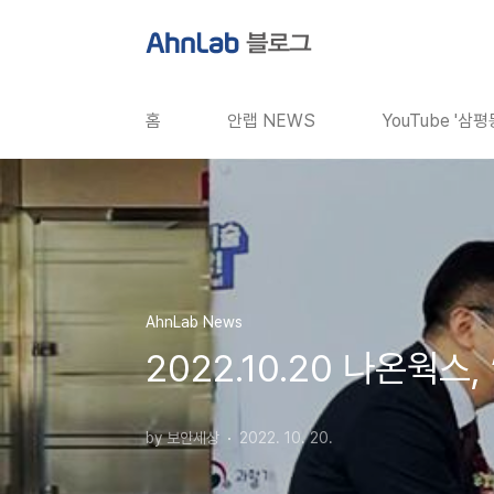
본문 바로가기
홈
안랩 NEWS
YouTube '삼
AhnLab News
2022.10.20 나온웍
by 보안세상
2022. 10. 20.