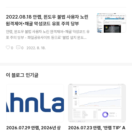
득 가정, 다문화 가정, 장애인 등 지원 - ▲지역민의 디지털
리터러시 향상(사회적 가치) ▲자원 순환(환경적 가치)에
2022.08.18 안랩, 윈도우 불법 사용자 노린
기여 목적 안랩(대표 강석균, www.ahnlab.com)이 8월
24일 한국IT복지진흥원(원장 정일섭, www.bokjinara.
원격제어•채굴 악성코드 유포 주의 당부
글 내용
or.kr )과 성남 지역 내 디지털 정보 격차 해소와 IT 자원
안랩, 윈도우 불법 사용자 노린 원격제어•채굴 악성코드 유
순환을 위한 업무협약(MOU)을 체결했다. 이번 MOU로
포 주의 당부 - 파일공유사이트 등으로 ‘불법 설치 윈도우
안랩은 사내 불용IT자산(*)을 한국IT복지진흥원에 기증하
정품 인증 크랙 툴’로 위장해 악성 압축파일 유포 - 압축파
고, 한국IT복지진흥원은 기증 받은 물품을..
0
0
2022. 8. 18.
일 속 악성 실행파일(KMS Tools Unpack.exe) 열면 원
격제어 악성코드 설치, V3가 설치된 환경이면 코인 채굴
악성코드만 설치 시도 - V3, 원격제어 및 채굴 악성코드가
설치되기 전인 악성 실행파일(KMS Tools Unpack.ex
e) 실행시점에서 해당 악성파일을 진단 중 - ▲불법 콘텐
이 블로그 인기글
츠 다운로드 금지 ▲인터넷 상 파일 다운로드 시 공식 홈페
이지 이용 ▲OS 및 인터넷 브라우저, 응용프로그램, 오피
스 SW 등 프로그램의 최신 버전 유지 및 보안 패치 적용
▲최신 버전 백신 사용 및 실시간 감시 적용 등 보안수칙 ..
2026.07.29 안랩, 2026년 상
2026.07.23 안랩, ‘안랩 TIP’ A