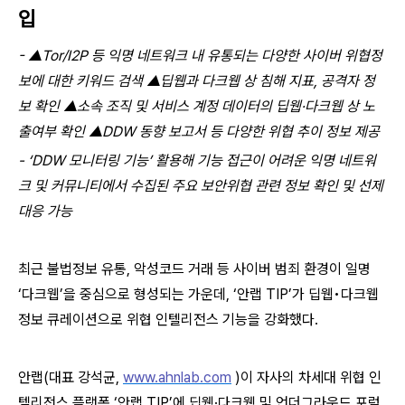
입
-
▲Tor/I2P 등 익명 네트워크 내 유통되는 다양한 사이버 위협정
보에 대한 키워드 검색 ▲딥웹과 다크웹 상 침해 지표, 공격자 정
보 확인 ▲소속 조직 및 서비스 계정 데이터의 딥웹·다크웹 상 노
출여부 확인 ▲DDW 동향 보고서 등 다양한 위협 추이 정보 제공
-
‘DDW 모니터링 기능’ 활용해 기능 접근이 어려운 익명 네트워
크 및 커뮤니티에서 수집된 주요 보안위협 관련 정보 확인 및 선제
대응 가능
최근 불법정보 유통, 악성코드 거래 등 사이버 범죄 환경이 일명
‘다크웹’을 중심으로 형성되는 가운데, ‘안랩 TIP’가 딥웹•다크웹
정보 큐레이션으로 위협 인텔리전스 기능을 강화했다.
안랩(대표 강석균
,
www.ahnlab.com
)
이 자사의 차세대 위협 인
텔리전스 플랫폼 ‘안랩 TIP’에 딥웹·다크웹 및 언더그라운드 포럼