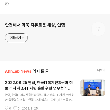
(새창열림)
로그 정보
안전해서 더욱 자유로운 세상, 안랩
구독하기
더보기
AhnLab News
의 다른 글
2022.08.25 안랩, 한국IT복지진흥원과 정
보 격차 해소∙IT 자원 순환 위한 업무협약 체
글 내용
결
안랩, 한국IT복지진흥원과 정보 격차 해소∙IT 자원 순환 위
한 업무협약 체결 - 안랩, 사내 불용 IT 자산(데스크톱 PC,
모니터, 노트북 등) 한국IT복지진흥원에 기증 - 한국IT복
0
0
2022. 8. 25.
지진흥원에서 안랩의 기증 자산 재정비해 성남 지역 저소