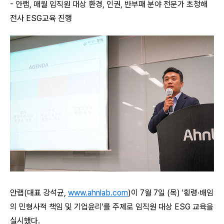
- 안랩, 매월 임직원 대상 환경, 인권, 반부패 분야 전문가 초청해
전사 ​ESG교육 진행
안랩(대표 강석균
,
www.ahnlab.com
)
이 7월 7일 (목) '횡령·배임
의 민형사적 책임 및 기업윤리'
​를 주제로 임직원 대상 ESG 교육을
실시했다.