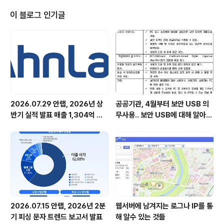
이번 '도서 2000권 기부 캠페인'은 임직원이 더 이상 보지
않는 도서를 기부하는 자원 재활용 및 사회 기여 관점의 행
이 블로그 인기글
사다. 안랩은 연말까지 기부받은 도서 전량을 ‘아름다운가
게 보물섬(*)’에 전달하고, 발생 수익금은 성남지역의 도움
이 필요한 이웃에 전달할 예정이다. *아름다운가게 보물섬:
아름다운가게 중고도서 판매처 안랩은 캠페인 기간 동안
임직원의 관..
2026.07.29 안랩, 2026년 상
공공기관, 4월부터 보안 USB 의
반기 실적 발표 매출 1,304억 원,
무사용.. 보안 USB에 대해 알아봅
영업이익 73억 원 기록
시다
2026.07.15 안랩, 2026년 2분
웹서버에 남겨지는 로그나 IP를 통
기 피싱 문자 트렌드 보고서 발표
해 알수 있는 것들