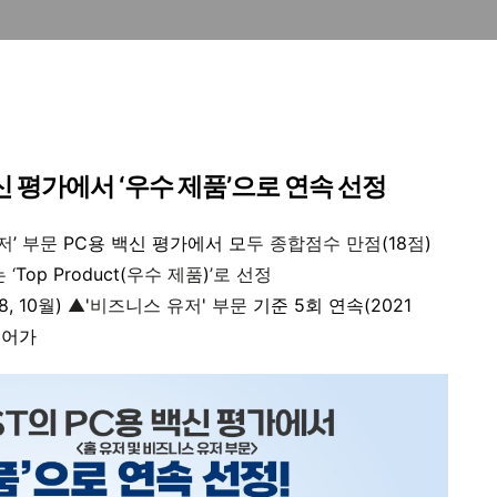
신 평가에서 ‘우수 제품’으로 연속 선정
저
’
부문
PC
용 백신 평가에서 모
두 종합점수 만점
(18
점
)
 ‘
Top Product(
우수 제품
)
’로 선정
8, 10
월
)
▲
'
비즈니스 유저
'
부문
기준
5
회 연속
(2021
이어가