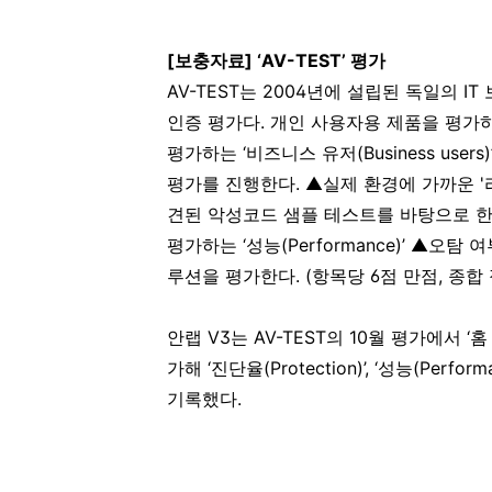
[
보충자료
]
‘
AV-TEST
’ 평가
AV-TEST
는
2004
년에 설립된 독일의
IT
인증 평가다
.
개인 사용자용 제품을 평가하
평가하는 ‘비즈니스 유저
(Business users)
평가를 진행한다
.
▲실제 환경에 가까운
'
견된 악성코드 샘플 테스트를 바탕으로 한
평가하는 ‘성능
(Performance)
’ ▲오탐 
루션을 평가한다
. (
항목당
6
점 만점
,
종합
안랩
V3
는
AV-TEST
의
10
월 평가에서 ‘홈
가해 ‘진단율
(Protection)
’
,
‘성능
(Perform
기록했다
.