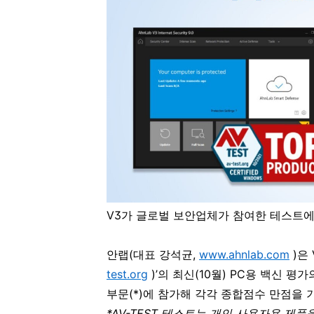
V3
가 글로벌 보안업체가 참여한 테스트에
안랩
(
대표 강석균
,
www.ahnlab.com
)
은
test.org
)
’의 최신
(10
월
) PC
용 백신 평가의
부문
(*)
에 참가해 각각 종합점수 만점을 
*AV-TEST
테스트는 개인 사용자용 제품