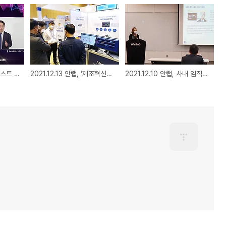
2021.12.17 안랩, ‘프로스트 앤드 설리번’으로부터 3년 연속 ‘올해의 엔드포인트 보안 기업(South Korea Company of the Year in the endpoint security industry)’으로 선정
2021.12.13 안랩, ‘제조혁신코리아 2021’에서 제조업•생산망 보안을 위한 솔루션 소개
2021.12.10 안랩, 사내 임직원 대상 인권 · 반부패 · 중대재해법 관련 교육 실시