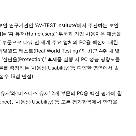
보안 연구기관인 ‘
AV-TEST Institute
’에서 주관하는 보안
는 ‘홈 유저
(Home users)
’ 부문과 기업 사용자용 제품을
’ 부문으로 나눠 전 세계 주요 업체의
PC
용 백신에 대한
리얼월드 테스트
(Real-World Testing)'
와 최근
4
주 내 발
 ‘진단율
(Protection)
’ ▲제품 실행 시
PC
성능 영향도를
여부를 측정하는 ‘사용성
(Usability)
’등 다양한 영역에서 솔
 점수
18
점 만점
).
 유저’와 ‘비즈니스 유저’
2
개 부문의
PC
용 백신 평가에 참
ance)
’
,
‘사용성
(Usability)
’등 모든 평가항목에서 만점을