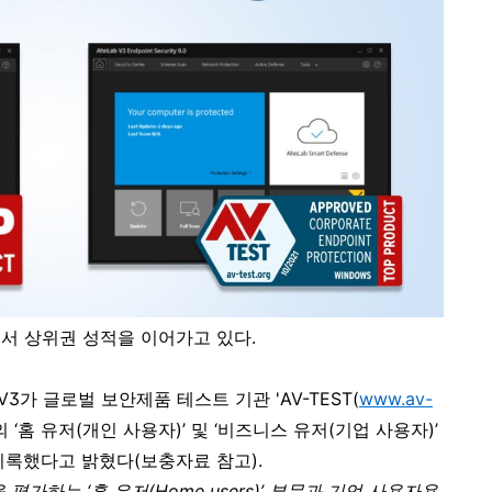
서 상위권 성적을 이어가고 있다
.
V3
가 글로벌 보안제품 테스트 기관
'AV-TEST(
www.av-
 ‘홈 유저
(
개인 사용자
)
’ 및 ‘비즈니스 유저
(
기업 사용자
)
’
기록했다고 밝혔다
(
보충자료 참고
).
을 평가하는
‘
홈 유저
(Home users)
’
부문과 기업 사용자용