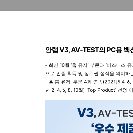
안랩
V3, AV-TEST
의
PC
용 백
-
최신
10
월 ‘
홈 유저
’
부문과 ‘비즈니스 유
으로 인증 획득 및 상위권 성적을 의미하는
-
▲
'
홈 유저
'
부문
4
회 연속
(2021
년
4, 6, 
년
2, 4, 6, 8, 10
월
)
‘
Top Product
’ 선정 