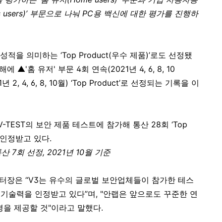
 users)
’
부문으로 나눠
PC
용 백신에 대한 평가를 진행하
 성적을 의미하는 ‘
Top Product(
우수 제품
)
’로도 선정됐
해에 ▲
'
홈 유저
'
부문
4
회 연속
(2021
년
4, 6, 8, 10
1
년
2, 4, 6, 8, 10
월
)
‘
Top Product
’로 선정되는 기록을 이
V-TEST
의 보안 제품 테스트에 참가해 통산
28
회 ‘
Top
 인정받고 있다
.
통산
7
회 선정
, 2021
년
10
월 기준
터장은 “
V3
는 유수의 글로벌 보안업체들이 참가한 테스
 기술력을 인정받고 있다”며
, "
안랩은 앞으로도 꾸준한 연
경을 제공할 것
"
이라고 말했다
.