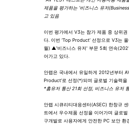
제품을 평가하는
‘
비즈니스 유저
(Business
고 있음
이번 평가에서
V3
는 참가 제품 중 상위권
다
.
이번 ‘
Top Product
’ 선정으로
V3
는 올
월
)
▲
'
비즈니스 유저
'
부문
5
회 연속
(202
어가고 있다
.
안랩은 국내에서 유일하게
2012
년부터
A
Product
’로 선정
(*)
되며 글로벌 기술력을
*
홈유저 통산
21
회 선정
,
비즈니스 유저 
안랩 시큐리티대응센터
(ASEC)
한창규 센
트에서 우수제품 선정을 이어가며 글로벌
구개발로 사용자에게 안전한
PC
보안 환