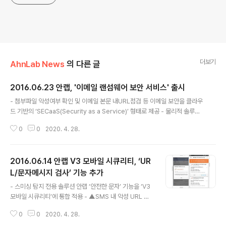
더보기
AhnLab News
의 다른 글
2016.06.23 안랩, '이메일 랜섬웨어 보안 서비스' 출시
글 내용
- 첨부파일 악성여부 확인 및 이메일 본문 내URL점검 등 이메일 보안을 클라우
드 기반의 ‘SECaaS(Security as a Service)’ 형태로 제공 - 물리적 솔루션
구매 및 설치가 필요없어 고객사는 적은 비용으로 전문적인 이메일 보안서비스
0
0
2020. 4. 28.
이용 가능 - ▲첨부파일 악성여부 확인 및 차단 ▲이메일 본문 내 URL 점검 ▲
스팸메일 차단 ▲보안 현황 시각화 대시보드 ▲차단 및 탐지 현황 주/월간 보고
서 등 서비스 제공 안랩(대표 권치중, www.ahnlab.com )의 서비스사업부가
2016.06.14 안랩 V3 모바일 시큐리티, ‘UR
23일 이메일 보안을 클라우드 기반의 서비스 형태로 제공하는 ‘이메일 랜섬웨
어 보안 서비스'를 출시했다. 안랩의 ‘이메일 랜섬웨어 보안서비스’는 ▲이메일
L/문자메시지 검사’ 기능 추가
글 내용
첨부파일의 악성여부 확인 및 차단 ▲이메일 본문 내 URL 점검..
- 스미싱 탐지 전용 솔루션 안랩 ‘안전한 문자’ 기능을 ‘V3
모바일 시큐리티’에 통합 적용 - ▲SMS 내 악성 URL 포
함 여부 실시간 탐지 ▲URL링크로 웹 실행 시 악성 여부
0
0
2020. 4. 28.
사전 감지 기능 추가 안랩(대표 권치중, www.ahnlab.co