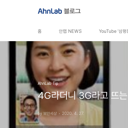
본문 바로가기
홈
안랩 NEWS
YouTube '삼
AhnLab Tip
4G라더니 3G라고 뜨는 
by 보안세상
2020. 4. 27.