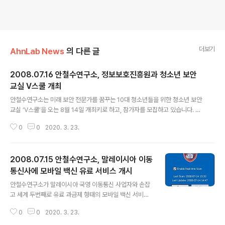
더보기
AhnLab News
의 다른 글
2008.07.16 안철수연구소, 정보보호진흥원과 청소년 보안
교실 V스쿨 개최
글 내용
안철수연구소는 미래 보안 전문가를 꿈꾸는 10대 청소년들을 위한 청소년 보안
교실 ‘V스쿨’을 오는 8월 14일 개최키로 하고, 참가자를 모집하고 있습니다. 이
번 V스쿨은 한국정보보호진흥원이 후원하며, 역대 최대 규모인 200명을 선발
0
0
2020. 3. 23.
한다고 합니다. V스쿨에는 안철수연구소의 보안전문가를 비롯, 한국정보보호진
흥원의 ‘인터넷 정보보호 온누리 캠페인’소개, 국제해킹대회 데프콘 CTF 참가
이야기 등 정보보안 전문가가 되기 위한 다양한 방법들을 소개할 예정입니다.
2008.07.15 안철수연구소, 말레이시아 이동
정보보안과 안전한 인터넷에 대해 관심있는 중·고등학생이면 누구나 참가 신청
가능하다. 참가를 원하는 청소년들은 7월 16일부터 8월 10일까지 안철수연구
통신사에 모바일 백신 유료 서비스 개시
글 내용
소 홈페이지 공지사항에서 참가 신청서를 다운로드 받아 이메일(master@ah
안철수연구소가 말레이시아 국영 이동통신 사업자와 손잡
nlab.com)로 접..
고 세계 두번째로 유료 과금제 형태의 모바일 백신 서비스
를 말레이시아 등 동남아 지역에 개시했습니다. 안철수연
0
0
2020. 3. 23.
소가 이동통신사와 제휴해 부가서비스 형태로 제공하는 것
은 올해 3월부터 홍콩의 이동통신업체인 CSL사에 서비스