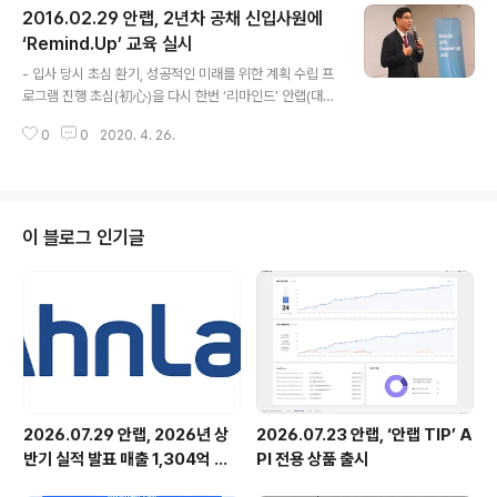
2016.02.29 안랩, 2년차 공채 신입사원에
(‘함께 살아가는 사회’, ‘언제나 함께하는 가족’, ‘한솥밥 먹
는 동료’)중 ‘언제나 함께하는 가족’을 주제로 진행됐다. 이
‘Remind.Up’ 교육 실시
글 내용
날 강연에서 김 대표는 행복한 결혼생활과 부부관계를 유
- 입사 당시 초심 환기, 성공적인 미래를 위한 계획 수립 프
지하기 위해서는 다양한 조건들을 생각하고, 실천해야 한
로그램 진행 초심(初心)을 다시 한번 ‘리마인드’ 안랩(대표
다고 설명했다. 김 대표는 '결혼면허'의 조건 세 가지로 부
권치중, http://www.ahnlab.com)은 2015년에 선발한
모로부터 정신적/경제적으로 독립된 성인, 남녀 차이 이해,
0
0
2020. 4. 26.
공채 신입사원을 대상으로, 초심을 다시 일깨우고 향후 성
동일한..
공적인 경력을 수립하는데 도움을 주기 위한 ‘Remind.up
(리마인드 업)‘ 교육을 진행했다. 교육에 참가한 임직원들
은 ▲안랩의 새로운 비전(‘안전해서 더욱 자유로운 세상’)
과 가치관 강연 ▲개인의 비전과 경력계획 수립 ▲직장인
이 블로그 인기글
으로서 성장하는 방법 등 프로그램으로 안랩에서 신입사원
으로서 보낸 지난 1년을 되돌아보고 미래를 계획해보는 의
미있는 시간을 가졌다. 이번 교육에서는 특히 선배 임직원
의 실제 경험을 바탕으로 한 ‘직장인 노하우’ 강연과 동기들
과 함께 미..
2026.07.29 안랩, 2026년 상
2026.07.23 안랩, ‘안랩 TIP’ A
반기 실적 발표 매출 1,304억 원,
PI 전용 상품 출시
영업이익 73억 원 기록