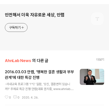
로그 정보
안전해서 더욱 자유로운 세상, 안랩
구독하기
더보기
AhnLab News
의 다른 글
2016.03.03 안랩, ‘행복한 결혼 생활과 부부
관계’에 대한 특강 진행
글 내용
-사내교육 프로그램 ‘1℃’ 일환, ‘당신, 결혼면허 있습니
까?’ 주제로 특강 진행 안랩(대표 권치중, www.ahnlab.c
om)은 2일 판교 안랩 사옥에서 임직원 감성지능 강화교육
0
0
2020. 4. 26.
프로그램 ‘1℃’의 일환으로, 코리아프로라이프 김현철 대
표를 초청해 '당신, 결혼면허 있습니까?'라는 주제로 특강
을 진행했다. 이번 특강은 ‘1℃’ 프로그램의 세 가지 주제