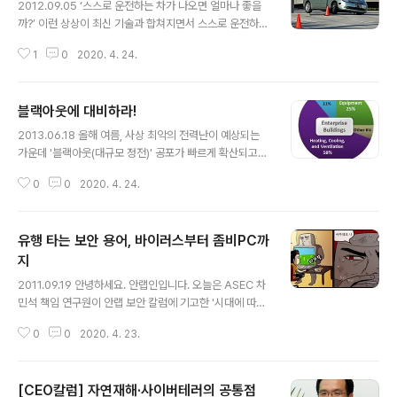
2012.09.05 ‘스스로 운전하는 차가 나오면 얼마나 좋을
까?’ 이런 상상이 최신 기술과 합쳐지면서 스스로 운전하는
자동차가 등장했다. 미국에서는 구글이 개발한 무인 자동
1
0
2020. 4. 24.
차가 시험 운전면허를 취득했고, 일본에서는 운전자의 조
작 없이도 자동차가 자동으로 주행하는 고속도로를 2020
년까지 완공할 계획이라고 한다. 무인 주행 자동차는 운전
블랙아웃에 대비하라!
에 미숙한 사람이나 장애인, 노약자는 물론, 교통 사고를 줄
글 내용
이는 데에도 도움이 될 것으로 기대된다. [그림 1] 자동차
2013.06.18 올해 여름, 사상 최악의 전력난이 예상되는
운행에 필요한 주요 기능을 제어하는 전자제어 장치인 EC
가운데 '블랙아웃(대규모 정전)' 공포가 빠르게 확산되고
U(Electronic Control Unit)가 자동차에 포함된 지는 오
있다. 정부와 지자체들은 전년 동기 대비 공공기관 전력 소
래 되었다. 또한, 앞으로 등장할 ‘스마트카’에는 더욱 많은
0
0
2020. 4. 24.
비 20% 감축, 7~8월 지하철 감축 운행, 선택형 피크 요금
기능들이 자동화됨으로써 ‘스마트폰’처럼 우리의 삶을 크
제 확대 등 전력 수급 대책들을 쏟아내고 있고 기업체들도
게 변화시킬..
산업체의 특성에 맞는 에너지 절약 방안을 마련하기 위해
유행 타는 보안 용어, 바이러스부터 좀비PC까
머리를 맞대고 있다. 이에 효율적인 관리를 통해 기업이 에
너지를 절약할 수 있는 방안을 살펴보고, 가정에서 실천할
지
글 내용
수 있는 IT 기기 전력 소비 절감 방법을 알아본다. 기업 에
2011.09.19 안녕하세요. 안랩인입니다. 오늘은 ASEC 차
너지 소비의 25%는 IT 기기 시장조사기관 가트너에 따르
민석 책임 연구원이 안랩 보안 칼럼에 기고한 '시대에 따라
면,기업의 에너지 비용 중 냉난방 및 공조 시설은 58%, IT
등장한 다양한 악성코드 관련 용어들'에 대한 글을 소개하
장비는 25%, 조명 시설은 11%를 차지하는 것으로 조사됐
0
0
2020. 4. 23.
겠습니다. - 최근 발생한 대규모 고객 정보 유출 사건의 주
다...
범으로 지목되면서 좀비PC에 대한 관심이 증폭되고 있다.
각종 포털 사이트에서 ‘좀비PC’가 검색어 상위에 오르기도
[CEO칼럼] 자연재해·사이버테러의 공통점
했다. 좀비PC의 개념은 사실 기존 악성코드와 특별히 다르