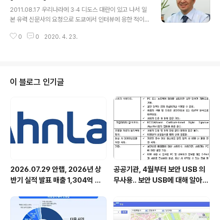
글 내용
지 않은데, 왜 이런 비슷한 용어가 계속 생겨나는 걸까? 컴
2011.08.17 우리나라에 3∙4 디도스 대란이 있고 나서 일
퓨터 바이러스(이하 바이러스)가 일반에게 처음 알려진 건
본 유력 신문사의 요청으로 도쿄에서 인터뷰에 응한 적이
1988년 이후다. 당시, ‘바이러스’라는 용어 자체가 낯설어
있다. 기자들은 사이버테러에 대응하는 한국의 민관합동체
많은 사람들이 생물학적 바이러스와 혼동하거나 감염된 디
0
0
2020. 4. 23.
제에 큰 관심을 보였다. 일본은 빈번하게 발생하는 자연재
스크를 사용하지 못하는 것으로 오해하기도 했다. 초등학
해에 대해서는 대응체제가 잘 돼 있지만 한국보다 상대적
생이었던 필자도..
으로 디도스와 해킹 사고가 적어서인지 사이버테러 방비는
부족해 보였다. 인터뷰를 마치고 공항으로 가는 리무진 버
스를 기다리고 있는데 땅이 심하게 흔들렸다. 일본 동북부
이 블로그 인기글
지역에서 쓰나미 사태가 발생했기 때문이었다. 꼼짝없이
발이 묶여 호텔 로비에서 밤을 보내며 일본인들의 대응을
생생히 목격할 수 있었다. 지진이 날 때마다 정확하게 울리
는 휴대폰 경보와 확성기를 통한 정보공유, 그리고 차분함
을 유지하는 재난방송이 인상적이었다. 평..
2026.07.29 안랩, 2026년 상
공공기관, 4월부터 보안 USB 의
반기 실적 발표 매출 1,304억 원,
무사용.. 보안 USB에 대해 알아봅
영업이익 73억 원 기록
시다