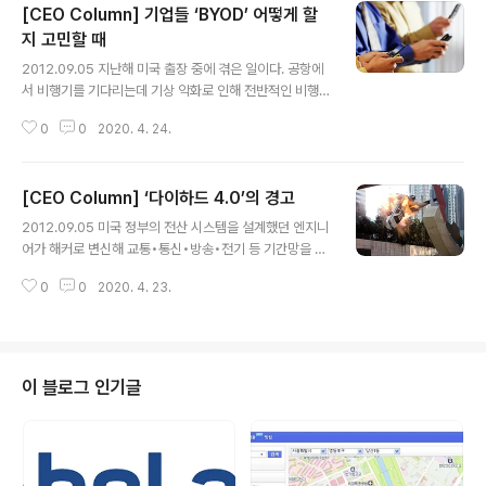
[CEO Column] 기업들 ‘BYOD’ 어떻게 할
할 사람은 없을 것이다. 지금은 SW 생태계의 재탄생 시점
돌이켜보면 불과 2년 전, 우리는 스마트폰이 몰고 온 메가
지 고민할 때
글 내용
톤급 충격으로 휘청거린 경험이 있다. 그 원인은 한 마디로
2012.09.05 지난해 미국 출장 중에 겪은 일이다. 공항에
소프트웨어와 콘텐츠의 생태계가 없었다는 것이다. 소프트
서 비행기를 기다리는데 기상 악화로 인해 전반적인 비행
웨어와 콘텐츠 전문 업체가 없어서가 아니라 이들 전문 업
일정이 지연됐다. 급기야 다음 도시에서 연결되는 비행기
체들이 대기업과 수직적 관계에 놓일 수밖에 없는 산업 구
0
0
2020. 4. 24.
를 탈 수 있을지 심히 걱정될 지경이었다. 카운터에 가서 물
조가 원인이었다. 그 이후..
어보려고 했으나 줄이 워낙 길어서 차례가 오기까지 오래
기다려야 했다. 천신만고 끝에 물어봤지만 담당자에게서는
[CEO Column] ‘다이하드 4.0’의 경고
시원스러운 답변을 듣지 못했다. 마침 어느 미국인이 아이
글 내용
패드로 비행 스케줄을 보고 있어 도움을 요청했다. 그는 항
2012.09.05 미국 정부의 전산 시스템을 설계했던 엔지니
공사 앱(App)을 통해 도착 예정 시간, 다음 연결편의 바뀐
어가 해커로 변신해 교통•통신•방송•전기 등 기간망을 장
시각과 탑승하는 게이트 등을 즉석에서 보여줬다. 카운터
악한다. 그는 교통신호를 마음대로 조작하고, 통신망을 도
의 담당자보다도 훨씬 빠르고 스마트한 답변이었다. 우리
0
0
2020. 4. 23.
청하고 심지어는 전투기를 원격 조종하기도 한다. 그의 최
생활에서 태블릿PC와 스마트폰은 생각 이상으로 많은 도
종 목적은 하나. 자신이 설계한 시스템에 침투해 미국 전체
움을 준다. 인터넷은 편리한 반면..
의 금융자산을 모두 자신의 소유로 만드는 것이다. 2007
년 제작된 영화 '다이하드 4.0'에 나오는 무시무시한 스토
리다. 물론 상상으로 만들어낸 얘기다. 그러나 이 영화가 나
이 블로그 인기글
오자 이런 공격이 실제 가능한지에 대한 논의가 무성했다.
다행히 현실 세계에서 국가 중요 기간망은 독립적으로 운
영되고 있어 이를 동시에 장악하는 것은 사실상 불가능하
다. 웬만한 중요 시설은 모두 일반 네트워크와 분리돼 있어