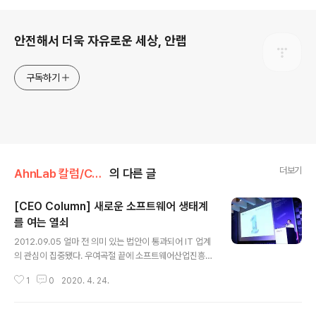
로그 정보
안전해서 더욱 자유로운 세상, 안랩
구독하기
더보기
AhnLab 칼럼/CEO 칼럼
의 다른 글
[CEO Column] 새로운 소프트웨어 생태계
를 여는 열쇠
글 내용
2012.09.05 얼마 전 의미 있는 법안이 통과되어 IT 업계
의 관심이 집중됐다. 우여곡절 끝에 소프트웨어산업진흥법
개정안이 통과된 것이다. 많은 사람이 이를 계기로 기존의
1
0
2020. 4. 24.
불합리한 SI 사업 관행이 개선, 선진화되리라 기대한다. 비
록 IT 서비스 분야의 법이기는 하지만 소프트웨어 산업 전
체의 발전에 긍정적인 영향을 미치리라는 데 이의를 제기