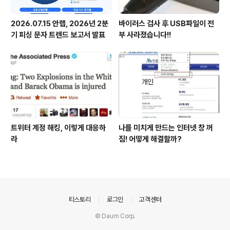
2026.07.15 안랩, 2026년 2분
바이러스 검사 후 USB파일이 전
기 피싱 문자 트렌드 보고서 발표
부 사라졌습니다!!
트위터 계정 해킹, 이렇게 대응하
나를 미치게 만드는 인터넷 창 꺼
라
짐! 어떻게 해결할까?
의안내
티스토리
로그인
고객센터
© Daum Corp.