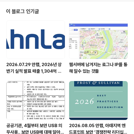
디가 해킹당했고, 그 가운데 86명의 계좌에서 4억 4천만
원이 빠져나간 것으로 보도되었다. 그들은 해킹한 아이디
이 블로그 인기글
와 패스워드로 피해자의 웹메일 사이트에 접속을 했고, 그
중 이메일에 보안카드(스캐닝한 이미지)를 보관했던 사람
이 범죄대상이 되었다. 웹메일에는 절대로 보안카드와 공
인인증서 정보를 남기면 안된다. 대부분의 인터넷 사용자
는 사이트마다 아이디와 패스워..
2026.07.29 안랩, 2026년 상
웹서버에 남겨지는 로그나 IP를 통
반기 실적 발표 매출 1,304억 원,
해 알수 있는 것들
영업이익 73억 원 기록
공공기관, 4월부터 보안 USB 의
2026.08.05 안랩, 아태지역 엔
무사용.. 보안 USB에 대해 알아봅
드포인트 보안 ‘경쟁전략 리더십’