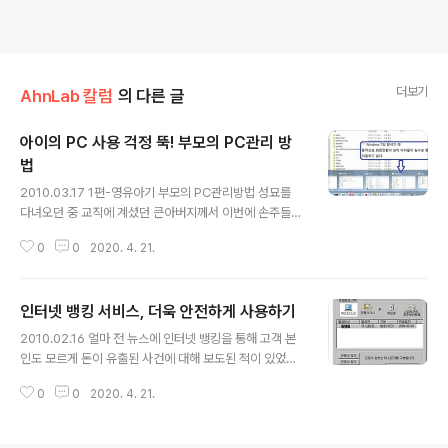
더보기
AhnLab 칼럼
의 다른 글
아이의 PC 사용 걱정 뚝! 부모의 PC관리 방
법
글 내용
2010.03.17 1편-영유아기 부모의 PC관리방법 성묘를
다녀오던 중 교직에 계셨던 큰아버지께서 이번에 손주들의
PC가 엉망이 되어서 재설치 서비스를 받으셨는데 한번 재
0
0
2020. 4. 21.
설치에 3~4만원이나 받는다며 두 번만 A/S를 받으면 OS
를 새로 사는 가격이 나온다고 하소연 하신다. 가정용 PC
는 연령대에 따라 사용방법이 달라지기 때문에 다음의 사
인터넷 뱅킹 서비스, 더욱 안전하게 사용하기
항에 따른 관리가 필요하다. 조카들의 성장과정을 보면서
글 내용
필요했던 것들을 2회에 걸쳐 알아보도록 하자. 1. 영유아기
2010.02.16 얼마 전 뉴스에 인터넷 뱅킹을 통해 고객 본
의 아이들의 행동은 예측하기 어렵다. 가정에서도 백업이
인도 모르게 돈이 유출된 사건에 대해 보도된 적이 있었다.
필요하다. 아이들은 만지는 것을 좋아한다. 3살짜리 조카
범인은 중국동포 2명으로 해킹의 진원지를 숨기기 위해 국
를 보면 키보드를 누르면 뭔가 화면에 변화가 생기는 것을
0
0
2020. 4. 21.
내 업체의 IP를 경유하는 이른바 'IP세탁'을 했고, 컴퓨터
좋아해서 잠시만 혼자 두면 컴퓨터가 부팅되지 않게 된다.
자판 입력 내용을 몰래 엿볼수 있는 바이러스를 퍼뜨려 고
마우스를 이리저리 움직이다가 ..
객 정보를 알아낸 것으로 조사됐다. 당시 3백여 개의 아이