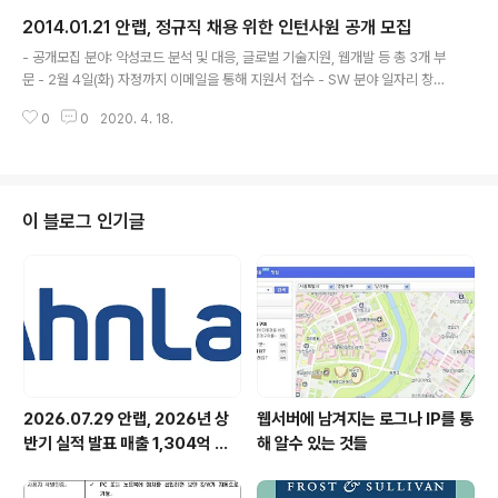
단 혹은 결제금액 제한, 스미싱 탐지 전용 앱 설치 등 보안
2014.01.21 안랩, 정규직 채용 위한 인턴사원 공개 모집
노력 필요 안랩(CEO 권치중, www.ahnlab.com)은 201
글 내용
3년 한 해 동안 발견된 스마트폰 뱅킹 악성 앱의 진화 추세
- 공개모집 분야: 악성코드 분석 및 대응, 글로벌 기술지원, 웹개발 등 총 3개 부
를 분석 발표했다. 안랩의 내부 집계 결과, 사용자의 금융정
문 - 2월 4일(화) 자정까지 이메일을 통해 지원서 접수 - SW 분야 일자리 창출
보를 노려 금전 피해를 발생시키는 인터넷 뱅킹 관련 악성
과 청년 실업 해소에 기여할 것으로 기대 안랩(CEO 권치중, www.ahnlab.co
앱(이하 뱅킹 악성 앱)은 2013년부터 본격적으로 발견되
0
0
2020. 4. 18.
m)은 2014년 상반기 정규직 채용을 위한 인턴 사원 모집을 20일부터 시작했
기 시작해 총 1,440건이 수집되었다. 특히,..
다고 밝혔다. 안랩은 공개모집을 통해 약 20여명의 인턴사원을 선발할 예정이
며, 모집분야는 악성코드 분석 및 대응, 글로벌 기술지원, 웹개발 등 총 3개 부문
이다. 모집기간은 2월 4일(화)까지이며 이메일(welcome@ahnlab.com)로
만 접수 받는다. 이번 인턴사원 모집에 학력 및 자격, 성별 등 제한은 없으며, 20
이 블로그 인기글
14년 8월 졸업예정자 또는 기 졸업자도 지원 가능하다..
2026.07.29 안랩, 2026년 상
웹서버에 남겨지는 로그나 IP를 통
반기 실적 발표 매출 1,304억 원,
해 알수 있는 것들
영업이익 73억 원 기록