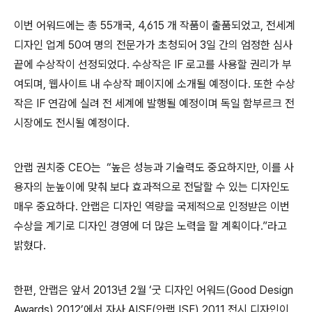
이번 어워드에는 총
55
개국
, 4,615
개 작품이 출품되었고
,
전세계
디자인 업계
50
여 명의 전문가가 초청되어
3
일 간의 엄정한 심사
끝에 수상작이 선정되었다
.
수상작은
IF
로고를 사용할 권리가 부
여되며
,
웹사이트 내 수상작 페이지에 소개될 예정이다
.
또한 수상
작은
IF
연감에 실려 전 세계에 발행될 예정이며 독일 함부르크 전
시장에도 전시될 예정이다
.
안랩 권치중
CEO
는
“높은 성능과 기술력도 중요하지만
,
이를 사
용자의 눈높이에 맞춰 보다 효과적으로 전달할 수 있는 디자인도
매우 중요하다
.
안랩은 디자인 역량을 국제적으로 인정받은 이번
수상을 계기로 디자인 경영에 더 많은 노력을 할 계획이다
.
”라고
밝혔다
.
한편
,
안랩은 앞서
2013
년
2
월 ‘굿 디자인 어워드
(Good Design
Awards) 2012
’에서 자사
AISF(
안랩
ISF) 2011
전시 디자인이