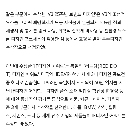
같은 부문에서 수상한 ‘
V3 25
주년 브랜드 디자인’은
V3
의 조형적
요소를 그래픽 패턴화시켜 모든 제작물에 일관되게 적용한 점과
재생지 및 콩기름 잉크 사용
,
화학적 접착제 비사용 등 친환경 요소
를 디자인 프로세스에 적용한 점 등에서 호평을 받아 우수디자인
수상작으로 선정되었다
.
이번에 수상한 ‘
IF
디자인 어워드’는 독일의 ‘레드닷
(RED DO
T)
디자인 어워드’
,
미국의 ‘
IDEA
’와 함께 세계
3
대 디자인 공모전
중 하나로 손꼽힌다
. 1953
년 독일에서 시작되어
60
년 역사를 지
닌
IF
디자인 어워드는 디자인·품질·소재 적합성·혁신성·환경성 등
에 대한 종합적인 평가를 중심으로 제품
,
커뮤니케이션
,
패키지
총
3
개 부문에서 수상작을 선정한다
.
애플
, BMW,
삼성
,
필립
스
,
지멘스
,
소니 등 세계 유수 기업의 제품들이
IF
디자인 어워드를
수상한 바 있다
.