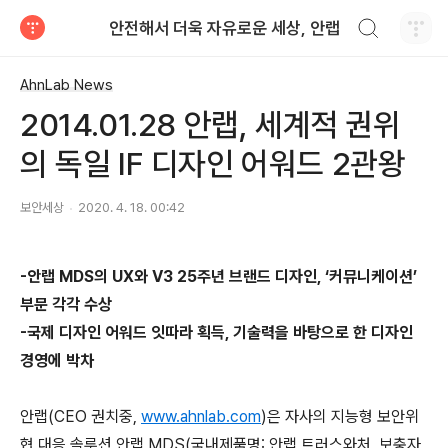
검색하기
안전해서 더욱 자유로운 세상, 안랩
티스토리
AhnLab News
2014.01.28 안랩, 세계적 권위
의 독일 IF 디자인 어워드 2관왕
보안세상
2020. 4. 18. 00:42
-
안랩
MDS
의
UX
와
V3 25
주년 브랜드 디자인
,
‘커뮤니케이션’
부문 각각 수상
-
국제 디자인 어워드 잇따라 획득
,
기술력을 바탕으로 한 디자인
경영에 박차
안랩
(CEO
권치중
,
www.ahnlab.com
)
은 자사의 지능형 보안위
협 대응 솔루션 안랩
MDS(
국내제품명
:
안랩 트러스와처
,
보충자