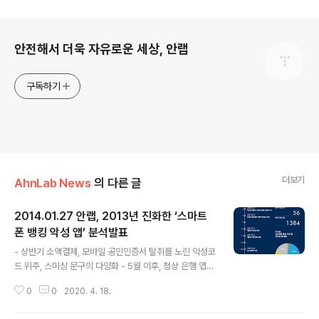
로그 정보
안전해서 더욱 자유로운 세상, 안랩
구독하기
더보기
AhnLab News
의 다른 글
2014.01.27 안랩, 2013년 진화한 ‘스마트
폰 뱅킹 악성 앱’ 분석발표
글 내용
- 상반기 소액결제, 모바일 공인인증서 탈취를 노린 악성코
드 위주, 스미싱 문구의 다양화 - 5월 이후, 정상 은행 앱을
악성앱으로 바꾸는 뱅쿤 악성코드 증가 - 메시지 내 URL
0
0
2020. 4. 18.
실행 자제, ‘알 수 없는 출처(소스)’의 허용 금지 설정, 백신
으로 주기적 검사, 앱 다운로드 전 평판 확인, 소액결제 차