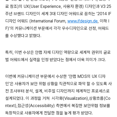
료 참조
)
의
UX(User Experience,
사용자 환경
)
디자인과
V3 25
주년 브랜드 디자인이 세계
3
대 디자인 어워드로 꼽히는 ‘
2014 IF
디자인 어워드
(International Forum,
www.ifdesign.de
,
이하
I
F)
’의 커뮤니케이션 부문에서 각각 우수디자인으로 선정
,
어워드
를 수상했
다고 밝혔다
.
특히
,
이번 수상은 안랩 자체 디자인 역량으로 세계적 권위의 글로
벌 어워드에서 실력을 인정 받았다는 점에서 더욱 의미가 크다
.
이번에 커뮤니케이션 부문에서 수상한 ‘안랩
MDS
의
UX
디자
인’은 사용자가 보안 위협 상황을 직관적으로 파악 할 수 있도록 사
전 조사부터 분석
,
설계
,
비주얼 디자인까지 체계적인 프로세스로
설계되었다
.
이 과정을 거쳐
시각화
(Visualization),
상황흐름
(Co
ntext),
접근성
(Accessibility)
측면에서 복잡한 보안위협 정보를
독창적으로 사용자에게 전달한 점을 높게 평가 받았다
.