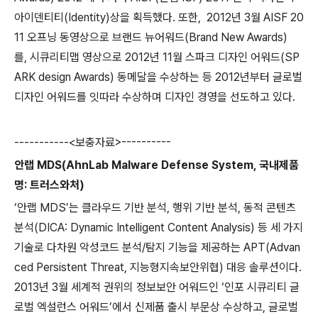
아이덴티티
(Identity)
상을 획득했다
.
또한
, 2012
년
3
월
AISF 20
11
오프닝 동영상으로 브랜드 뉴어워드
(Brand New Awards)
를
,
시큐리티맵 영상으로
2012
년
11
월 스파크 디자인 어워드
(SP
ARK design Awards)
동메달을 수상하는 등
2012
년부터 글로벌
디자인 어워드를 잇따라 수상하며 디자인 경영을 선도하고 있다
.
-----------<
보충자료
>----------
안랩
MDS(AhnLab Malware Defense System,
국내제품
명
:
트러스와처
)
‘안랩
MDS
’는 클라우드 기반 분석
,
행위 기반 분석
,
동적 콘텐츠
분석
(DICA: Dynamic Intelligent Content Analysis)
등 세 가지
기술로 다차원 악성코드 분석
/
탐지 기능을 제공하는
APT(Advan
ced Persistent Threat,
지능형지속보안위협
)
대응 솔루션이다
.
2013
년
3
월 세계적 권위의 정보보안 어워드인 ‘인포 시큐리티 글
로벌 엑설런스 어워드’에서 신제품 출시 부문상 수상하고
,
글로벌