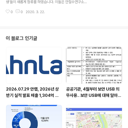
생'들이 새롭게 합류를 하였습니다. 이들은 안철수연구소
대 FLAG 등 다양하고 알찬 소식으로 여러분들에게 다가
연구부서(R&D)부서에 배치되어 6개월간 현 업무를 배우
갑니다. 그리고 무엇보다도, 6월 1일 V3 20살 생일을 맞
0
0
2020. 3. 22.
며 보안업무에 대해 함께 연구하고 또 제품 테스트, 바이러
아 'V3와 함께 한 ..
스 분석 등의 역할을 수행하게 됩니다. 그리고 연구소 뿐만
아니라, 스태프 부서에도 연수생이 있는데요, 인사팀과 커
뮤니케이션팀에서 열심히 현업무를 배우고 있답니다. 앞으
로 6개월간 멋진 활약을 부탁드립니다. 연수생의 하루 일
이 블로그 인기글
과가 궁금하다면? [클릭]
2026.07.29 안랩, 2026년 상
공공기관, 4월부터 보안 USB 의
반기 실적 발표 매출 1,304억 원,
무사용.. 보안 USB에 대해 알아봅
영업이익 73억 원 기록
시다