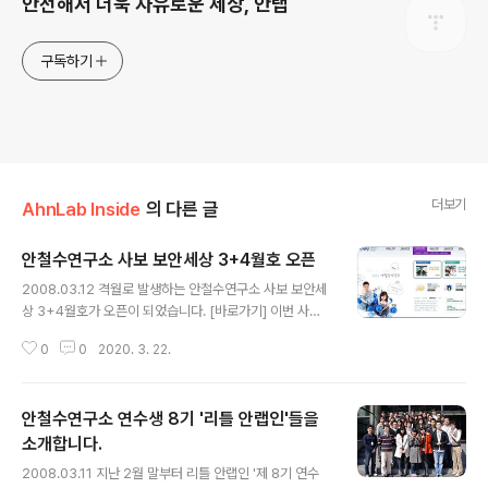
안전해서 더욱 자유로운 세상, 안랩
구독하기
더보기
AhnLab Inside
의 다른 글
안철수연구소 사보 보안세상 3+4월호 오픈
글 내용
2008.03.12 격월로 발생하는 안철수연구소 사보 보안세
상 3+4월호가 오픈이 되었습니다. [바로가기] 이번 사보
에는 창립 13주년을 맞이하는 안철수연구소의 명장면 13
0
0
2020. 3. 22.
선, 안랩 쇼핑 고수 3인방이 알려주는 '안전한 쇼핑 노하
우', 안랩인들의 가장 기본적인 것을 해부한 '안랩인 전격
해부', 무료백신의 최강 '빛자루 특별판'과 PC백과 완전해
안철수연구소 연수생 8기 '리틀 안랩인'들을
부 등 안철수연구소 관련 소식들과 안전한 인터넷 뱅킹을
위한 "이슈&이슈", V3 20주년을 기념하여 고려대학교 이
소개합니다.
글 내용
희조 교수님이 쓰신 칼럼, 컴패션 활동과 입양을 통해 나눔
2008.03.11 지난 2월 말부터 리틀 안랩인 '제 8기 연수
을 실천하고 있는 차인표 님, 보안동아리의 다크호스 수원