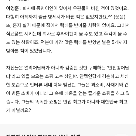
이영훈
: 회사에 동명이인이 있어서 우편물이 바뀐 적이 있었어요.
다행히 아직까지 월급 명세서가 바뀐 적은 없었지만요.^^ (웃음)
또, 혼자 살기 때문에 집에서 택배를 받아줄 사람이 없어요. 그래서
식료품도 시키는데 회사로 후라이팬이 올 수도 있고 주걱이 올 수
도 있는 상황이죠. 덕분에 가장 많은 택배를 받았던 날은 5개까지
받아본 적이 있었답니다.
자신들은 얼리어답터가 아니라 검증된 것만 구매하는 ‘안전빵어답
터’라고 입을 모으는 쇼핑 고수 삼인방. 안랩인답게 겸손하고 세심
한 모습으로 인터뷰 내내 더욱 빛났던 그들은 과소비, 사재기와 같
이 병든 소비가 아니라 그 속에 배움을 얻는 즐거운 쇼핑을 하고 있
습니다. 그들의 똑똑한 쇼핑은 안랩 최고가 아니라 대한민국 최고
가 아닐까요?
로그 정보