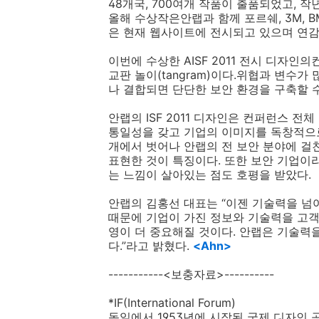
48개국, 700여개 작품이 출품되었고, 작
올해 수상작은안랩과 함께 포르쉐, 3M, 
은 현재 웹사이트에 전시되고 있으며 연감
이번에 수상한 AISF 2011 전시 디자
교판 놀이(tangram)이다.위협과 변수
나 결합되면 단단한 보안 환경을 구축할 
안랩의 ISF 2011 디자인은 컨퍼런스 전
통일성을 갖고 기업의 이미지를 독창적으로
개에서 벗어나 안랩의 전 보안 분야에 걸
표현한 것이 특징이다. 또한 보안 기업이
는 느낌이 살아있는 점도 호평을 받았다.
안랩의 김홍선 대표는 “이젠 기술력을 넘
때문에 기업이 가진 정보와 기술력을 고객
영이 더 중요해질 것이다. 안랩은 기술력을
다.”라고 밝혔다.
<Ahn>
-----------<보충자료>----------
*IF(International Forum)
독일에서 1953년에 시작된 국제 디자인 