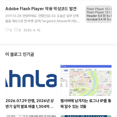
성코드가 발견되었음 블로그 "W32.Duqu: The Precur
Adobe Flash Player 악용 악성코드 발견
sor to the Next Stuxnet"를 통해 공개하였습니다. 그
글 내용
리고 Duqu에 대해 약 46 페이지의 분석 보고서 "W32.D
2011.10.28 안녕하세요. 안랩인입니다. 오늘은 일부 단체
uqu The precursor to the next Stuxnet" 를 공개하
들을 대상으로 한 타켓 공격(Targeted Attack)에 어도
였습니다. 현재 해당 보고서는 현지 시각 2011년 11월 1일
비(Adobe) 플래쉬 플레이어(Flash Player)에 존재하는
부로 1.3 버전으로 업데이트 되었습니다. 시만텍에서는 Du
0
0
2020. 4. 13.
알려지지 않은 제로 데이(Zero Day, 0-Day) 취약점이
qu 악성코..
악용된 사실에 대해 알려드리려고 합니다. 이 번에 발견된
제로 데이 취약점에 대해 어도비에서도 CVE-2010-365
4 보안 권고문 "Security Advisory for Adobe Flash
Player, Adobe Reader and Acrobat"을 게시하였으
이 블로그 인기글
며, ASEC에서는 해당 제로 데이 취약점에 대해 자세한 분
석을 진행 중에 있습니다. 현재까지 파악된 사항으로는 어
도비 플래쉬 플레이어에 존재하는 authplay.dll 파일에 의
한 코드..
2026.07.29 안랩, 2026년 상
웹서버에 남겨지는 로그나 IP를 통
반기 실적 발표 매출 1,304억 원,
해 알수 있는 것들
영업이익 73억 원 기록