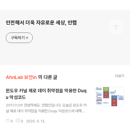
로그 정보
안전해서 더욱 자유로운 세상, 안랩
구독하기
더보기
AhnLab 보안in
의 다른 글
윈도우 커널 제로 데이 취약점을 악용한 Duq
u 악성코드
글 내용
2011.11.09 안녕하세요. 안랩인입니다. 오늘은 윈도우 커
널 제로 데이 취약점을 악용한 Duqu 악성코드에 대해 소
개하고자 합니다. 현지 시각 2011년 10월 18일 미국 보안
0
0
2020. 4. 13.
업체인 시만텍(Symantec)에서는 이란 원자력 발전소를
공격 대상으로한 스턱스넷(Stuxnet)의 변형인 Duqu 악