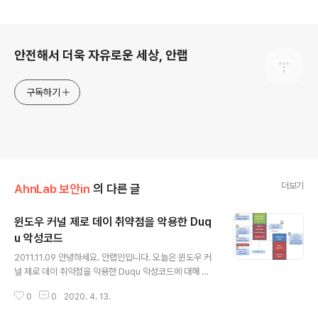
로그 정보
안전해서 더욱 자유로운 세상, 안랩
구독하기
더보기
AhnLab 보안in
의 다른 글
윈도우 커널 제로 데이 취약점을 악용한 Duq
u 악성코드
글 내용
2011.11.09 안녕하세요. 안랩인입니다. 오늘은 윈도우 커
널 제로 데이 취약점을 악용한 Duqu 악성코드에 대해 소
개하고자 합니다. 현지 시각 2011년 10월 18일 미국 보안
0
0
2020. 4. 13.
업체인 시만텍(Symantec)에서는 이란 원자력 발전소를
공격 대상으로한 스턱스넷(Stuxnet)의 변형인 Duqu 악