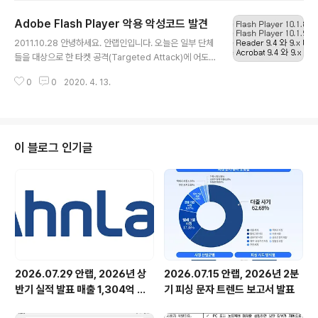
성코드가 발견되었음 블로그 "W32.Duqu: The Precur
Adobe Flash Player 악용 악성코드 발견
sor to the Next Stuxnet"를 통해 공개하였습니다. 그
글 내용
리고 Duqu에 대해 약 46 페이지의 분석 보고서 "W32.D
2011.10.28 안녕하세요. 안랩인입니다. 오늘은 일부 단체
uqu The precursor to the next Stuxnet" 를 공개하
들을 대상으로 한 타켓 공격(Targeted Attack)에 어도
였습니다. 현재 해당 보고서는 현지 시각 2011년 11월 1일
비(Adobe) 플래쉬 플레이어(Flash Player)에 존재하는
부로 1.3 버전으로 업데이트 되었습니다. 시만텍에서는 Du
0
0
2020. 4. 13.
알려지지 않은 제로 데이(Zero Day, 0-Day) 취약점이
qu 악성코..
악용된 사실에 대해 알려드리려고 합니다. 이 번에 발견된
제로 데이 취약점에 대해 어도비에서도 CVE-2010-365
4 보안 권고문 "Security Advisory for Adobe Flash
Player, Adobe Reader and Acrobat"을 게시하였으
이 블로그 인기글
며, ASEC에서는 해당 제로 데이 취약점에 대해 자세한 분
석을 진행 중에 있습니다. 현재까지 파악된 사항으로는 어
도비 플래쉬 플레이어에 존재하는 authplay.dll 파일에 의
한 코드..
2026.07.29 안랩, 2026년 상
2026.07.15 안랩, 2026년 2분
반기 실적 발표 매출 1,304억 원,
기 피싱 문자 트렌드 보고서 발표
영업이익 73억 원 기록