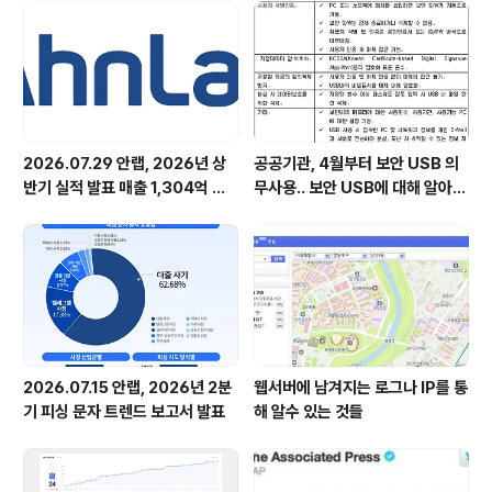
안 담당자들을 긴장케 하고 있다. 장애 복구까지 10여 일을
넘긴 기업의 IT담당 최고책임자는 사표를 제출하기까지 했
다. 보안 사고가 났다고 해도 종래에는 IT 부서나 보안 부서
에서 얼마간 시..
2026.07.29 안랩, 2026년 상
공공기관, 4월부터 보안 USB 의
반기 실적 발표 매출 1,304억 원,
무사용.. 보안 USB에 대해 알아봅
영업이익 73억 원 기록
시다
2026.07.15 안랩, 2026년 2분
웹서버에 남겨지는 로그나 IP를 통
기 피싱 문자 트렌드 보고서 발표
해 알수 있는 것들