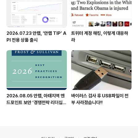
2026.07.23 안랩, ‘안랩 TIP’ A
트위터 계정 해킹, 이렇게 대응하
PI 전용 상품 출시
라
2026.08.05 안랩, 아태지역 엔
바이러스 검사 후 USB파일이 전
드포인트 보안 ‘경쟁전략 리더십’
부 사라졌습니다!!
첫 선정
의안내