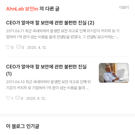
더보기
AhnLab 보안in
의 다른 글
CEO가 알아야 할 보안에 관한 불편한 진실 (2)
글 내용
2011.06.11 최근 국내외에서 발생한 보안 사고로 인해 위기감이 커지자 모 기
업에서 1억 원이 넘는 비용을 들여 컨설팅을 받았다. 그 컨설팅 보고서에는 ‘패
스워드는 영문자, 숫자, 특수문자를 반드시 섞어서 8자리 이상으로 설정하고 최
0
0
2020. 4. 12.
소 3개월에 한 번은 바꾸십시오’라는 사항을 주요 대책으로 제시했다. 이 기업
의 담당자는 분통을 터트렸다. “이런 건 컨설팅이 아니라도 다 아는 사실 아닙니
까? 이런 뻔한 소릴 듣자고 비싼 돈을 들여 컨설팅을 받겠어요?” 기업은 고객에
CEO가 알아야 할 보안에 관한 불편한 진실
게 감추고 보안 부서는 경영진에게 감추고 현업 부서는 보안 부서에게 감추는
상황을 타개할 방법은 없는가. 어떻게 할 것인가? 무엇을 할 것인가? (지난회에
(1)
글 내용
이어서) 2. 내부직원(협력업체포함)의 권한과 업무를 잘 관리하라 이번에 발생
2011.06.10 최근 국내외에서 발생한 보안 사고로 인해 위
한 두 ..
기감이 커지자 모 기업에서 1억 원이 넘는 비용을 들여 컨
설팅을 받았다. 그 컨설팅 보고서에는 ‘패스워드는 영문자,
1
0
2020. 4. 12.
숫자, 특수문자를 반드시 섞어서 8자리 이상으로 설정하고
최소 3개월에 한 번은 바꾸십시오’라는 사항을 주요 대책
으로 제시했다. 이 기업의 담당자는 분통을 터트렸다. “이
런 건 컨설팅이 아니라도 다 아는 사실 아닙니까? 이런 뻔
한 소릴 듣자고 비싼 돈을 들여 컨설팅을 받겠어요?” 최근
이 블로그 인기글
국내 대형 금융기관에서 보안 사고가 잇달아 터져 기업 보