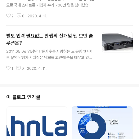
으로 국내 스마트폰 가입자 수가 700만 명을 넘어섰습니
다. 그러나 이 숫자는 전체 이동전화 가입자 수의 15% 정
2
0
2020. 4. 11.
도에 불과한 것으로, 피쳐폰 등 기존 휴대전화 이용자들 대
다수의 약정 기간 만료 기점까지 포함하면, 앞으로 스마트
폰 가입자 수는 더욱 급격하게 증가할 것으로 예측됩니다.
별도 인력 필요없는 안랩의 신개념 웹 보안 솔
그러나 모바일 환경은 개방형 스마트폰 앱스토어를 통해
누구든지 애플리케이션을 통한 악성코드 유포가 용이하다
루션은?
글 내용
는 점에서 보안에 대한 우려 또한 높아지고 있는데요. 이에
2011.05.06 엄청난 방문자수를 자랑하는 모 유명 웹사이
안철수연구소는 스마트폰과 관련해 발생할 수 있는 위협은
트 운영 담당자 박과장은 남모를 고민에 속을 태우고 있다.
물론 이와 관련된 고객들의 요구를 다각도로 분석, 반영하
자사 웹사이트에 방문하면 악성코드에 감염되는 것 같다는
여 AhnLab V3 Mobile 2.0을 출시했습니다. V3 Mobil
1
0
2020. 4. 11.
고객의 항의가 적지 않게 들어오기 때문이다. 웹서버에 웹
e 2.0은 모바..
방화벽을 설치하는 등 충분한 보안 조치를 갖췄음에도 불
구하고 악성스크립트나 악성코드가 어느 틈엔가 삽입되고
있다. 게다가 원인 파악 조차 쉽지 않아 상당히 곤혹스러운
상황이다. 반복적인 고객의 항의나 입소문으로 기업 이미
이 블로그 인기글
지에 타격을 입을 것도 걱정된다. 더욱이 최근 뉴스를 통해
심심치 않게 들려오는 해킹 사건에 박과장은 밤잠을 설칠
지경에 이르는데... 안철수연구소, 신개념 웹보안 솔루션
‘사이트케어 엔터프라이즈’ 안녕하세요. 안랩인입니다. 이
러한 고민을 해결하기 위해 안철수연..