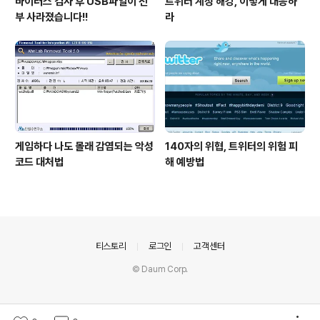
바이러스 검사 후 USB파일이 전
트위터 계정 해킹, 이렇게 대응하
부 사라졌습니다!!
라
게임하다 나도 몰래 감염되는 악성
140자의 위협, 트위터의 위험 피
코드 대처법
해 예방법
의안내
티스토리
로그인
고객센터
© Daum Corp.