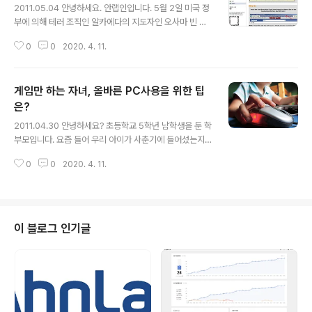
2011.05.04 안녕하세요. 안랩인입니다. 5월 2일 미국 정
부에 의해 테러 조직인 알카에다의 지도자인 오사마 빈 라
덴(Osama Bin Laden)이 사망하였다는 소식이 국내외
0
0
2020. 4. 11.
언론을 통해 공개 되었습니다. 오사마 빈 라덴의 사망 소식
이 있은 후 이슈를 틈타 관련 이슈를 궁금해하는 사람들에
게 악성코드를 배포시키는 사회공학적 기법의 악성코드가
게임만 하는 자녀, 올바른 PC사용을 위한 팁
나와 전해드립니다. ASEC에서는 트위터(Twitter)를 통
해 그의 사망 소식을 악용한 악성코드가 다양한 형태로 유
은?
글 내용
포 될 가능성이 높음으로 주의가 필요하다고 언급하였습니
2011.04.30 안녕하세요? 초등학교 5학년 남학생을 둔 학
다. 악성코드는 기술적 요소 뿐 아니라 심리적으로도 사용
부모입니다. 요즘 들어 우리 아이가 사춘기에 들어섰는지
자의 PC에 유포될 수 있는데요. 사용자들의 궁금증을 교묘
방문을 잠그고 혼자만 있으려고 하지를 않나 제가 방에 들
히 이용하여 발생하는 것을 사회공학적 기법이라고 합니
0
0
2020. 4. 11.
어가면 화부터 내지를 않나…그야말로 질풍 노도의 시기를
다. 세계적으로 이슈가 되는 ..
보내는 것 같습니다. 사춘기라 그럴 거라고 이해하며 저도
아이의 주변 환경을 건전하게 조성하려고 하지만 제가 정
말 신경이 쓰이는 부분은 컴퓨터입니다. 하루 종일 컴퓨터
만 붙들고 있는데 아무래도 게임만 하는 것 같아서 걱정이
이 블로그 인기글
이만 저만이 아닙니다. 컴퓨터 사용 시간을 줄이라고 해도
그 말을 들을지 의문이거든요. 그래서 다른 학부모들을 만
나면 자녀의 컴퓨터 이용 방법을 서로 공유하기도 합니다.
외출 시 “엄마 언제와?”하고 물어볼 때가 불건전한 인터넷
이용을 하기 시작하는 시기라면서..