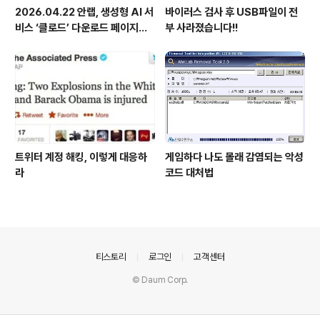
2026.04.22 안랩, 생성형 AI 서
바이러스 검사 후 USB파일이 전
비스 ‘클로드’ 다운로드 페이지로
부 사라졌습니다!!
위장한 피싱 사이트 주의 당부
트위터 계정 해킹, 이렇게 대응하
게임하다 나도 몰래 감염되는 악성
라
코드 대처법
의안내
티스토리
로그인
고객센터
© Daum Corp.