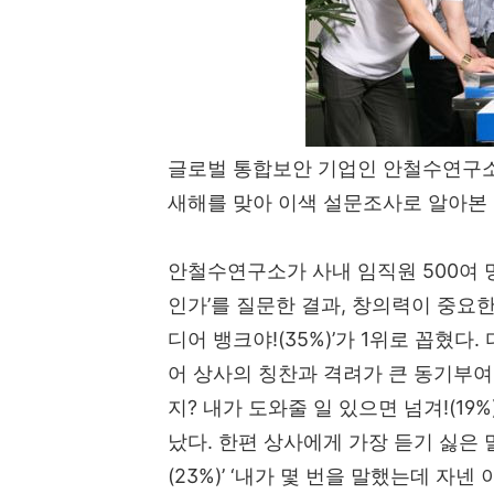
글로벌 통합보안 기업인 안철수연구
새해를 맞아 이색 설문조사로 알아본
안철수연구소가 사내 임직원
500
여 
인가
’
를 질문한 결과
,
창의력이 중요
디어 뱅크야
!(35%)’
가
1
위로 꼽혔다
.
어 상사의 칭찬과 격려가 큰 동기부
지
?
내가 도와줄 일 있으면 넘겨
!(19%
났다
.
한편 상사에게 가장 듣기 싫은 
(23%)’ ‘
내가 몇 번을 말했는데 자넨