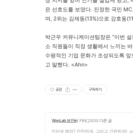
장 지지를 얻어 인기를 실감케 했고
,
은 선호도를 보였다
.
진정한 국민
MC
며
, 2
위는 김제동
(13%)
으로 강호동
(1
박근우 커뮤니케이션팀장은
“
이번 
소 직원들이 직장 생활에서 느끼는 
수평적인 기업 문화가 조성되도록 앞
고 말했다
. <Ahn>
공감
구독하기
'
AhnLab 보안in
' 카테고리의 다른 글
인터넷 뱅킹? 안전하게, 그리고 간편하게!
(0)