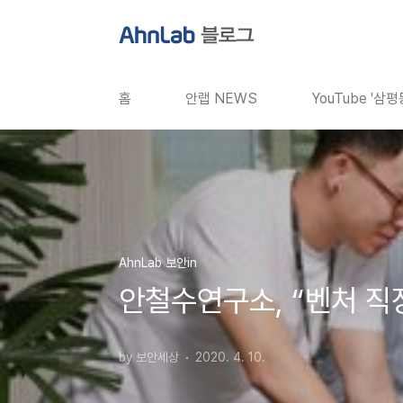
본문 바로가기
홈
안랩 NEWS
YouTube '삼
AhnLab 보안in
안철수연구소, “벤처 직
by 보안세상
2020. 4. 10.