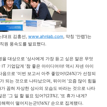
소
(
대표 김홍선
,
www.ahnlab.com
,
약칭
‘
안랩
’)
는
 직원 풍속도를 발표했다
.
명을 대상으로
‘
상사에게 가장 듣고 싶은 말은 무엇
한
IT
기업답게
‘
참 좋은 아이디어야
!
역시 자넨 아이
다음으로
‘
이번 보고서 아주 좋았어
!(26%)’
가 선정되
여가 되는 것으로 나타났으며
,
뒤이어
‘
요즘 많이 힘들
)
가 꼽혀 자상한 상사의 모습도 바라는 것으로 나타
말은
‘
그 일 할 필요 있어
?(23%)’, ‘
또 휴가 내게
?
 이해력이 떨어지는군
!(16%)’
순으로 집계됐다
.