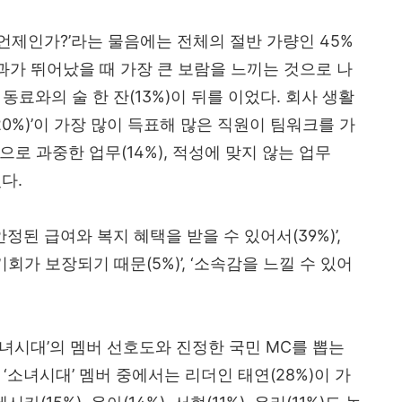
 언제인가
?’
라는 물음에는 전체의 절반 가량인
45%
과가 뛰어났을 때 가장 큰 보람을 느끼는 것으로 나
동료와의 술 한 잔
(13%)
이 뒤를 이었다
.
회사 생활
20%)’
이 가장 많이 득표해 많은 직원이 팀워크를 가
으로 과중한 업무
(14%),
적성에 맞지 않는 업무
었다
.
안정된 급여와 복지 혜택을 받을 수 있어서
(39%)’,
기회가 보장되기 때문
(5%)’, ‘
소속감을 느낄 수 있어
녀시대
’
의 멤버 선호도와 진정한 국민
MC
를 뽑는
 ‘
소녀시대
’
멤버 중에서는 리더인 태연
(28%)
이 가