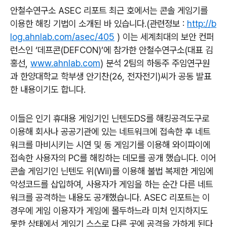
안철수연구소
ASEC
리포트 최근 호에서는 콘솔 게임기를
이용한 해킹 기법이 소개된 바 있습니다
.(관련정보 :
http://b
log.ahnlab.com/asec/405
)
이는 세계최대의 보안 컨퍼
런스인
‘
데프콘
(DEFCON)’
에 참가한 안철수연구소
(
대표 김
홍선
,
www.ahnlab.com
)
분석
2
팀의 하동주 주임연구원
과 한양대학교 학부생 안기찬
(26,
전자전기
)씨가
공동 발표
한 내용이기도 합니다
.
이들은 인기 휴대용 게임기인 닌텐도
DS
를 해킹공격도구로
이용해 회사나 공공기관에 있는 네트워크에 접속한 후 네트
워크를 마비시키는 시연 및 동 게임기를 이용해 와이파이에
접속한 사용자의
PC
를 해킹하는 데모를 공개 했습니다
.
이어
콘솔 게임기인 닌텐도 위
(Wii)
를 이용해 불법 복제한 게임에
악성코드를 삽입하여, 사용자가 게임을 하는 순간 다른 네트
워크를 공격하는 내용도 공개했습니다
. ASEC 리포트는
이
경우에 게임 이용자가 게임에 몰두하느라 미처 인지하지도
못한 상태에서 게임기 스스로 다른 곳에 공격을 가하게 된다