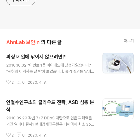
더보기
AhnLab 보안in
의 다른 글
피싱 메일에 낚이지 않으려면?!
글 내용
2010.10.02 "이벤트 1등 아이패드에 당첨되었습니다."
"귀하의 이력서를 잘 받아 보았습니다. 합격 결과를 알려드
립니다" 라는 솔깃한 제목의 메일을 한번쯤은 받아본 적이
2
0
2020. 4. 9.
있을 것입니다. 이때 아무런 의심없이 이벤트 선물을 받기
위해 개인정보를 입력하고, 믿을만한 대기업에서 온 메일
이니까 첨부 파일을 실행한다면? 여러분의 중요한 개인 정
안철수연구소의 클라우드 전략, ASD 심층 분
보와 금융 거래 내역이 유출될 수 있습니다. 많은 사람들이
피싱 메일을 자주 받습니다. 대부분은 보통 영어로 되어 있
석
글 내용
어서 피싱 메일이라는 것을 눈치채기 쉬운데 요즘은 한글
2010.09.29 작년 7•7 DDoS 대란으로 입은 피해액은
로 되어 있는 것도 종종 있어서 내용을 보지 않고는 피싱 메
과연 얼마나 될까? 현대경제연구원은 피해액이 최소 363
일인지 알 수 없는 경우도 있습니다. 게다가 대기업이나 주
억 원 ~ 544억 원이라고 밝혔다. 좀 더 거슬러 올라가 지
요 포털 사이트의 이메일처럼 보내서 많은 이들이 속아넘
2
0
2020. 4. 9.
난 2003년 발생한 1•25 인터넷대란 피해액은 1,675억