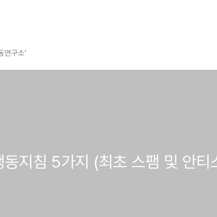
평동연구소'
행동지침 5가지 (최초 스팸 및 안티