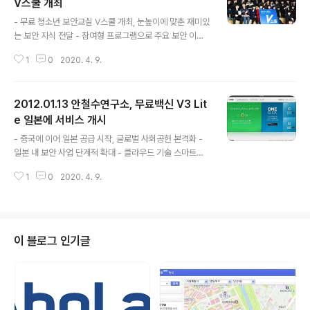
V스쿨 개최
글 내용
- 무료 청소년 보안교실 V스쿨 개최, 눈높이에 맞춘 재미있
는 보안 지식 전달 - 참여형 프로그램으로 주요 보안 이슈
및 IT트렌드 소개 글로벌 보안 기업인 안철수연구소(대표
1
0
2020. 4. 9.
김홍선 www.ahnlab.com)가 1월 17일(화) 한국인터넷
진흥원(KISA, 원장 서종렬 www.kisa.or.kr)과 함께 미래
의 보안 전문가를 꿈꾸는 중고등학생을 위한 청소년 보안
2012.01.13 안철수연구소, 무료백신 V3 Lit
교실 ‘V스쿨’을 개최했다. ‘V스쿨’은 지난 2006년 처음 시
작되어, 겨울과 여름 방학기간 중 연 2회 열리며, 날로 지능
e 일본에 서비스 개시
글 내용
화하는 보안 위협 속에서 청소년 스스로가 자신의 정보를
- 중국에 이어 일본 공급 시작, 글로벌 사회공헌 본격화 -
보호하는 생활 습관을 기르고 건전한 보안 의식을 갖게 함
일본 내 보안 사업 단계적 확대 - 클라우드 기술 스마트디
으로써 명실상부한 대표 보안 꿈나무 육성 프로그램으로
펜스 탑재, 안정적인 엔진 업데이트 지원 글로벌 보안 기업
자리잡았다. *사진 설명 : 김홍선 안철수연구소 대표와 서
1
0
2020. 4. 9.
안철수연구소(대표 김홍선, www.ahnlab.com, 약칭 안
종..
랩)가 12일부터 개인용 무료 백신 ‘V3 Lite’를 일본(www.
ahnlab.co.jp)에서 서비스한다고 밝혔다. 이번 일본 내 V
3 Lite의 서비스는 안철수연구소의 핵심 역량을 바탕으로
중국에 이어 글로벌 사회공헌활동을 확대하고 앞선 순수
이 블로그 인기글
국산 보안 기술력을 전 세계에 전파한다는 점에서 의미가
크다. ‘V3 Lite’는 국내 2천4백만명 이상이 사용하는 대표
적 개인용 무료 백신이다. ‘V3 Lite’의 차별점은 용량이 매
우 가볍고 작동 속도가 빠르며, 안랩의 클..